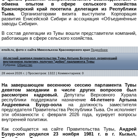
обмена опытом в сфере сельского хозяйства
Красноярский край посетила делегация из Республики
Тыва.
Организаторами визита выступили Корпорация
развития Енисейской Сибири и ассоциация «Объединённые
заводы Сибири».
В состав делегации из Тувы вошли представители компаний,
работающих в сфере сельского хозяйства.
ensib.ru, фото с сайта Минсельхоза Красноярского края
Подробнее
44-летний зампред правительства Тувы Артына Бузур-оол, курирующий
внутреннюю политику, получил "добро" парламента Тувы
Рубрика:
Общество
28 июня 2026 г. | Просмотров: 1322 | Комментариев: 0
На завершающем весеннюю сессию парламента Тувы
девятом заседании в числе других вопросов был
рассмотрен кадровый.
Депутаты Верховного Хурала
республики поддержали назначение
44-летнего Артына
Андреевича Бузур-оола
на должность заместителя
председателя Правительства Республики Тыва. Он исполняет
эти обязанности с февраля 2026 года, курирует вопросы
внутренней политики.
Как сообщается на сайте Правительства Тувы,
Андрей
Бузур-оол родился 23 ноября 1981 г. в г. Кызыл,