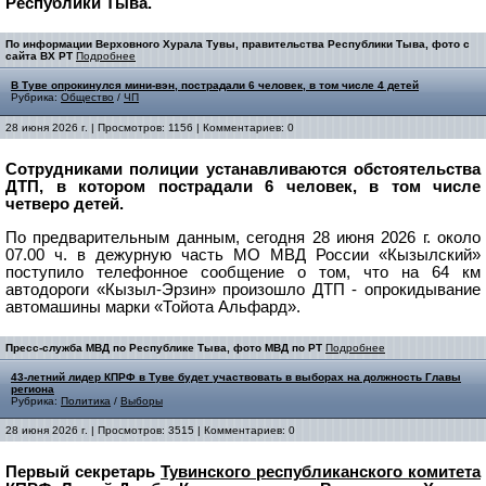
Республики Тыва.
По информации Верховного Хурала Тувы, правительства Республики Тыва, фото с
сайта ВХ РТ
Подробнее
В Туве опрокинулся мини-вэн, пострадали 6 человек, в том числе 4 детей
Рубрика:
Общество
/
ЧП
28 июня 2026 г. | Просмотров: 1156 | Комментариев: 0
Сотрудниками полиции устанавливаются обстоятельства
ДТП, в котором пострадали 6 человек, в том числе
четверо детей.
По предварительным данным, сегодня 28 июня 2026 г. около
07.00 ч. в дежурную часть МО МВД России «Кызылский»
поступило телефонное сообщение о том, что на 64 км
автодороги «Кызыл-Эрзин» произошло ДТП - опрокидывание
автомашины марки «Тойота Альфард».
Пресс-служба МВД по Республике Тыва, фото МВД по РТ
Подробнее
43-летний лидер КПРФ в Туве будет участвовать в выборах на должность Главы
региона
Рубрика:
Политика
/
Выборы
28 июня 2026 г. | Просмотров: 3515 | Комментариев: 0
Первый секретарь
Тувинского республиканского комитета