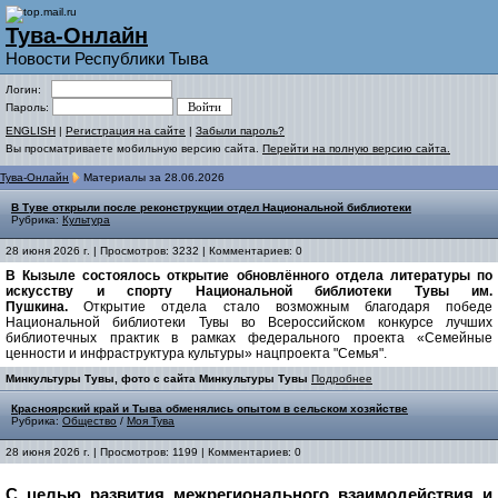
Тува-Онлайн
Новости Республики Тыва
Логин:
Пароль:
ENGLISH
|
Регистрация на сайте
|
Забыли пароль?
Вы просматриваете мобильную версию сайта.
Перейти на полную версию сайта.
Тува-Онлайн
Материалы за 28.06.2026
В Туве открыли после реконструкции отдел Национальной библиотеки
Рубрика:
Культура
28 июня 2026 г. | Просмотров: 3232 | Комментариев: 0
В Кызыле состоялось открытие обновлённого отдела литературы по
искусству и спорту Национальной библиотеки Тувы им.
Пушкина.
Открытие отдела стало возможным благодаря победе
Национальной библиотеки Тувы во Всероссийском конкурсе лучших
библиотечных практик в рамках федерального проекта «Семейные
ценности и инфраструктура культуры» нацпроекта "Семья".
Минкультуры Тувы, фото с сайта Минкультуры Тувы
Подробнее
Красноярский край и Тыва обменялись опытом в сельском хозяйстве
Рубрика:
Общество
/
Моя Тува
28 июня 2026 г. | Просмотров: 1199 | Комментариев: 0
С целью развития межрегионального взаимодействия и