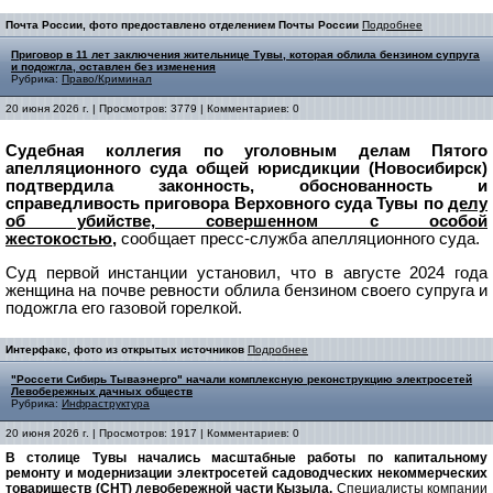
Почта России, фото предоставлено отделением Почты России
Подробнее
Приговор в 11 лет заключения жительнице Тувы, которая облила бензином супруга
и подожгла, оставлен без изменения
Рубрика:
Право/Криминал
20 июня 2026 г. | Просмотров: 3779 | Комментариев: 0
Судебная коллегия по уголовным делам Пятого
апелляционного суда общей юрисдикции (Новосибирск)
подтвердила законность, обоснованность и
справедливость приговора Верховного суда Тувы по
делу
об убийстве, совершенном с особой
жестокостью,
сообщает пресс-служба апелляционного суда.
Суд первой инстанции установил, что в августе 2024 года
женщина на почве ревности облила бензином своего супруга и
подожгла его газовой горелкой.
Интерфакс, фото из открытых источников
Подробнее
"Россети Сибирь Тываэнерго" начали комплексную реконструкцию электросетей
Левобережных дачных обществ
Рубрика:
Инфраструктура
20 июня 2026 г. | Просмотров: 1917 | Комментариев: 0
В столице Тувы начались масштабные работы по капитальному
ремонту и модернизации электросетей садоводческих некоммерческих
товариществ (СНТ) левобережной части Кызыла.
Специалисты компании