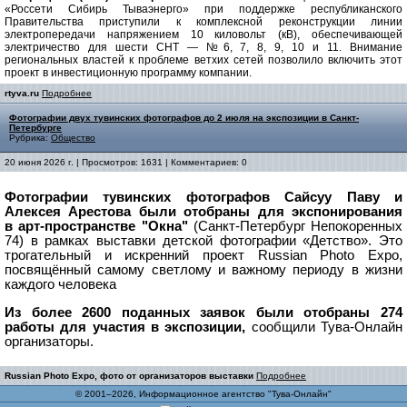
«Россети Сибирь Тываэнерго» при поддержке республиканского
Правительства приступили к комплексной реконструкции линии
электропередачи напряжением 10 киловольт (кВ), обеспечивающей
электричество для шести СНТ — №6, 7, 8, 9, 10 и 11. Внимание
региональных властей к проблеме ветхих сетей позволило включить этот
проект в инвестиционную программу компании.
rtyva.ru
Подробнее
Фотографии двух тувинских фотографов до 2 июля на экспозиции в Санкт-
Петербурге
Рубрика:
Общество
20 июня 2026 г. | Просмотров: 1631 | Комментариев: 0
Фотографии тувинских фотографов Сайсуу Паву и
Алексея Арестова были отобраны для экспонирования
в арт-пространстве "Окна"
(Санкт-Петербург Непокоренных
74) в рамках выставки детской фотографии «Детство». Это
трогательный и искренний проект Russian Photo Expo,
посвящённый самому светлому и важному периоду в жизни
каждого человека
Из более 2600 поданных заявок были отобраны 274
работы для участия в экспозиции,
сообщили Тува-Онлайн
организаторы.
Russian Photo Expо, фото от организаторов выставки
Подробнее
© 2001–2026, Информационное агентство "Тува-Онлайн"