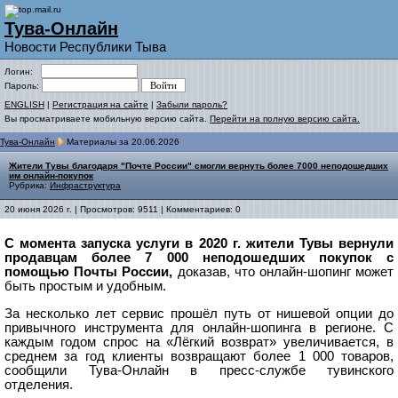
Тува-Онлайн
Новости Республики Тыва
Логин:
Пароль:
ENGLISH
|
Регистрация на сайте
|
Забыли пароль?
Вы просматриваете мобильную версию сайта.
Перейти на полную версию сайта.
Тува-Онлайн
Материалы за 20.06.2026
Жители Тувы благодаря "Почте России" смогли вернуть более 7000 неподошедших
им онлайн-покупок
Рубрика:
Инфраструктура
20 июня 2026 г. | Просмотров: 9511 | Комментариев: 0
С момента запуска услуги в 2020 г. жители Тувы вернули
продавцам более 7 000 неподошедших покупок с
помощью Почты России,
доказав, что онлайн-шопинг может
быть простым и удобным.
За несколько лет сервис прошёл путь от нишевой опции до
привычного инструмента для онлайн-шопинга в регионе. С
каждым годом спрос на «Лёгкий возврат» увеличивается, в
среднем за год клиенты возвращают более 1 000 товаров,
сообщили Тува-Онлайн в пресс-службе тувинского
отделения.