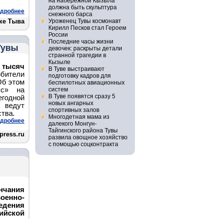
на набережной Кызыла
должна быть скульптура
дробнее
снежного барса
ке Тыва
Уроженец Тувы космонавт
Кирилл Песков стал Героем
России
Последние часы жизни
Тувы
девочек: раскрыты детали
странной трагедии в
Кызыле
тысяч
В Туве выстраивают
юбители
подготовку кадров для
Об этом
беспилотных авиационных
сс» на
систем
В Туве появятся сразу 5
годной
новых ангарных
х ведут
спортивных залов
тва.
Многодетная мама из
дробнее
далекого Монгун-
Тайгинского района Тувы
press.ru
развила овощное хозяйство
с помощью соцконтракта
нчания
оенно-
дения
йской