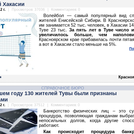
й Хакасии
2 г.
| Просмотров: 37036 | Комментариев: 0
Волейбол — самый популярный вид сп
жителей Енисейской Сибири. В Красноярск
им занимается 52 тыс. человек, в Хакасии 14 
Туве 23 тыс.
За пять лет в Туве число и
увеличилось больше, чем наполо
Красноярском крае прибавилась почти пятая
а вот в Хакасии стало меньше на 5%.
По
Красноя
СПРАВОЧНОЕ БЮРО
шем году 130 жителей Тувы были признаны
ами
 г.
| Просмотров: 37512 | Комментариев: 0
Банкротство физических лиц – это су
процедура, позволяющая гражданам выбра
непосильных долгов, когда другие спос
работают.
Как происходит процедура банкр