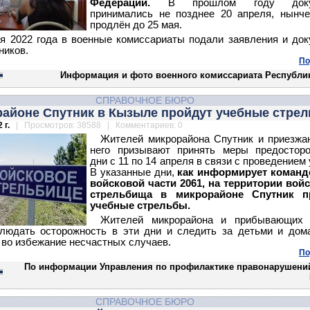
Федерации.
В прошлом году доку
принимались не позднее 20 апреля, нынч
продлён до 25 мая.
я 2022 года в военные комиссариаты подали заявления и до
ников.
По
Информация и фото военного комиссариата Республи
СПРАВОЧНОЕ БЮРО
районе Спутник в Кызыле пройдут учебные стре
 г.
| Просмотров: 38588 | Комментариев: 0
Жителей микрорайона Спутник и приезж
него призывают принять меры предосторо
дни с 11 по 14 апреля в связи с проведением 
В указанные дни,
как информирует команд
войсковой части 2061, на территории вой
стрельбища в микрорайоне Спутник п
учебные стрельбы.
Жителей микрорайона и прибывающих 
блюдать осторожность в эти дни и следить за детьми и до
во избежание несчастных случаев.
По
По информации Управления по профилактике правонарушени
СПРАВОЧНОЕ БЮРО