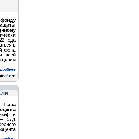
 фонду
ащиты
диному
тически
22 года
аться в
ый фонд
и всей
нципам
дробнее
cef.org
сли
е Тыва
роцента
ики)
, в
– 57,1
обного
оцента