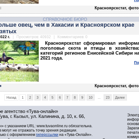
По
Красноярскстат, фото 
СПРАВОЧНОЕ БЮРО
ольше овец, чем в Хакасии и Красноярском крае
взятых
022 г.
| Просмотров: 40932 | Комментариев: 0
Красноярскстат сформировал информ
поголовье скота и птицы в хозяйства
категорий регионов Енисейской Сибири н
2021 года.
По
Красноярскстат, фото 
Назад
1
2
3
4
5
6
7
8
9
10
...
23
Далее
е агентство «Тува-онлайн»
Элект
а, г. Кызыл, ул. Калинина, д. 10, к. 66,
инфор
основа
» с указанием URL: www.tuvaonline.ru обязательна.
Зарег
могут не отражать точку зрения редакции.
печат
лько с оформлением
гиперссылки
на «Тува-Онлайн».
комму