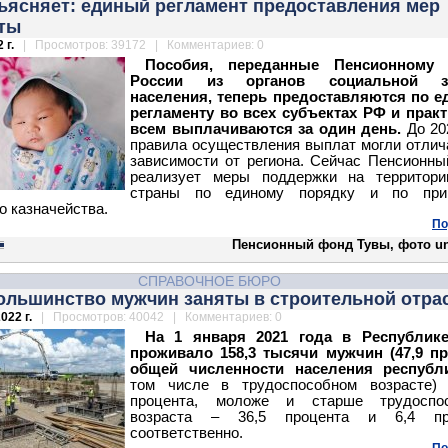
ъясняет: единый регламент предоставления мер
ты
 г.
| Просмотров: 39172 | Комментариев: 0
Пособия, переданные Пенсионному
России из органов социальной з
населения, теперь предоставляются по е
регламенту во всех субъектах РФ и прак
всем выплачиваются за один день.
До 20
правила осуществления выплат могли отлич
зависимости от региона. Сейчас Пенсионн
реализует меры поддержки на территори
страны по единому порядку и по при
о казначейства.
По
Пенсионный фонд Тувы, фото uni
СПРАВОЧНОЕ БЮРО
большинство мужчин заняты в строительной отра
022 г.
| Просмотров: 40042 | Комментариев: 0
На 1 января 2021 года в Республик
проживало 158,3 тысячи мужчин
(47,9 п
общей численности населения республ
том числе в трудоспособном возрасте) 
процента, моложе и старше трудоспос
возраста – 36,5 процента и 6,4 пр
соответственно.