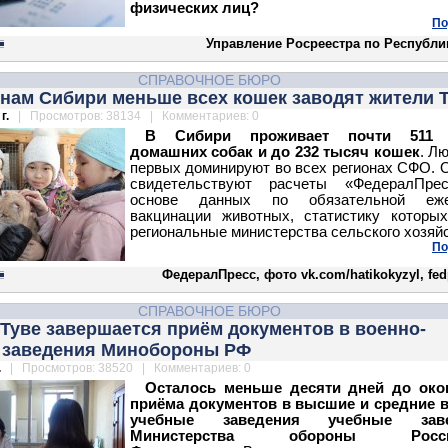
физических лиц?
По
Управление Росреестра по Республи
СПРАВОЧНОЕ БЮРО
онам Сибири меньше всех кошек заводят жители 
г.
| Просмотров: 38134 | Комментариев: 0
В Сибири проживает почти 511 
домашних собак и до 232 тысяч кошек
. Л
первых доминируют во всех регионах СФО. 
свидетельствуют расчеты «ФедералПре
основе данных по обязательной еже
вакцинации животных, статистику которы
региональные министерства сельского хозяйс
По
ФедералПресс, фото vk.com/hatikokyzyl, fed
СПРАВОЧНОЕ БЮРО
 Туве завершается приём документов в военно-
 заведения Минобороны РФ
.
| Просмотров: 38520 | Комментариев: 0
Осталось меньше десяти дней до око
приёма документов в высшие и средние в
учебные заведения учебные заве
Министерства обороны Росси