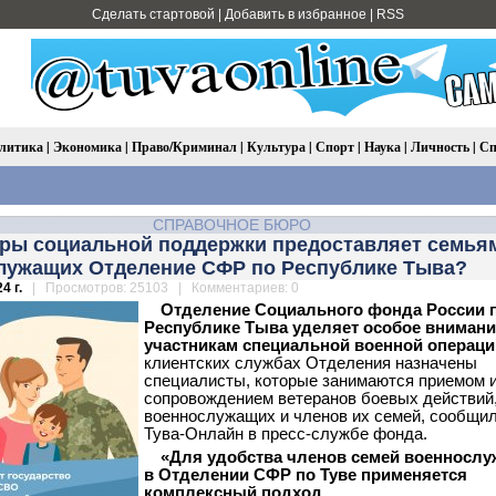
Сделать стартовой
|
Добавить в избранное
|
RSS
литика
|
Экономика
|
Право/Криминал
|
Культура
|
Спорт
|
Наука
|
Личность
|
Сп
СПРАВОЧНОЕ БЮРО
еры социальной поддержки предоставляет семья
лужащих Отделение СФР по Республике Тыва?
4 г.
| Просмотров: 25103 | Комментариев: 0
Отделение Социального фонда России 
Республике Тыва уделяет особое вниман
участникам специальной военной операци
клиентских службах Отделения назначены
специалисты, которые занимаются приемом 
сопровождением ветеранов боевых действий
военнослужащих и членов их семей, сообщи
Тува-Онлайн в пресс-службе фонда.
«Для удобства членов семей военносл
в Отделении СФР по Туве применяется
комплексный подход.