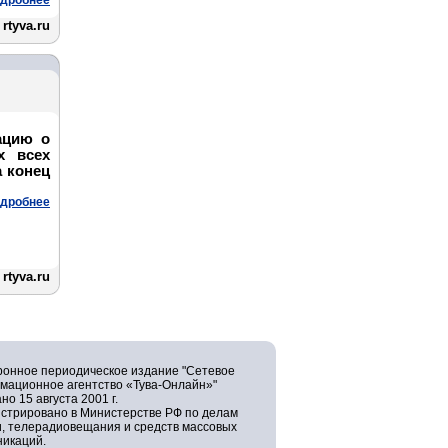
дробнее
rtyva.ru
ацию о
х всех
а конец
дробнее
rtyva.ru
ронное периодическое издание "Сетевое
мационное агентство «Тува-Онлайн»"
но 15 августа 2001 г.
истрировано в Министерстве РФ по делам
и, телерадиовещания и средств массовых
никаций.