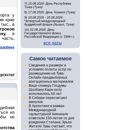
7)
15.08.2026:
День Республики
Тыва
(Тува)
8)
17.08.2026:
День Хоомея
(Тува)
орта у
9)
18.08.2026 - 20.08.2026:
ом крае
Четвертый международный
тыс., в
буддийский форум
(Кызыл, Тува)
гроков
10)
22.08.2026:
День
вину,
в
Государственного флага
Российской Федерации (с 1994 г.)
 часть,
все даты
дробнее
Самое читаемое
Сведения о размере и
условиях оплаты услуг по
размещению на Тува-
рскстат
Онлайн предвыборных
агитационных материалов
Вице-спикеру Госдумы
Шолбану Кара-оолу
исполнилось 60 лет
В Сибири пересчитают
манулов
В Аргентине в рамках
дебная
Международной
ться из
скульптурной биеннале
обы не
отметили 150-летие со дня
рождения Степана Эрьзи
Жители Тувы считают, что
отства