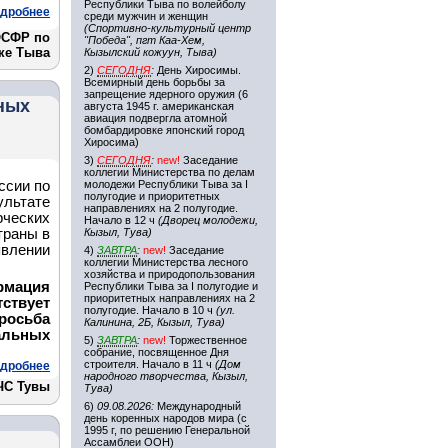
Республики Тыва по волейболу
дробнее
среди мужчин и женщин
(Спортивно-культурный центр
ОСФР по
"Победа", пгт Каа-Хем,
ке Тыва
Кызылский кожуун, Тыва)
2)
СЕГОДНЯ
:
День Хиросимы.
Всемирный день борьбы за
запрещение ядерного оружия (6
ных
августа 1945 г. американская
авиация подвергла атомной
бомбардировке японский город
Хиросима)
3)
СЕГОДНЯ
:
new!
Заседание
коллегии Министерства по делам
ссии по
молодежи Республики Тыва за I
полугодие и приоритетных
льтате
направлениях на 2 полугодие.
ческих
Начало в 12 ч
(Дворец молодежи,
траны в
Кызыл, Тува)
явлении
4)
ЗАВТРА
:
new!
Заседание
коллегии Министерства лесного
хозяйства и природопользования
рмация
Республики Тыва за I полугодие и
приоритетных направлениях на 2
твует
полугодие. Начало в 10 ч
(ул.
росьба
Калинина, 2Б, Кызыл, Тува)
альных
5)
ЗАВТРА
:
new!
Торжественное
собрание, посвященное Дня
строителя. Начало в 11 ч
(Дом
дробнее
народного творчества, Кызыл,
ЧС Тувы
Тува)
6)
09.08.2026:
Международный
день коренных народов мира (с
1995 г, по решению Генеральной
Ассамблеи ООН)