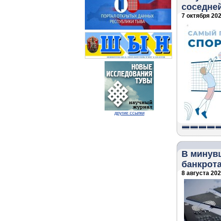
соседне
7 октября 202
другие ссылки
В минув
банкрот
8 августа 2022