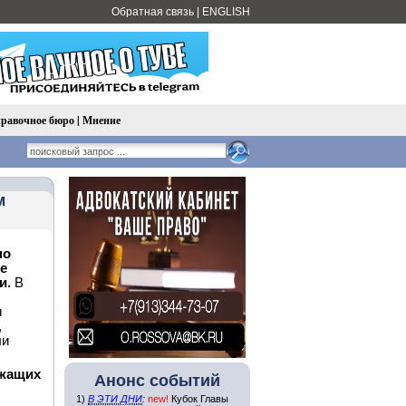
Обратная связь
|
ENGLISH
равочное бюро
|
Мнение
м
по
ие
и.
В
и
,
ли
ужащих
Анонс событий
1)
В ЭТИ ДНИ
:
new!
Кубок Главы