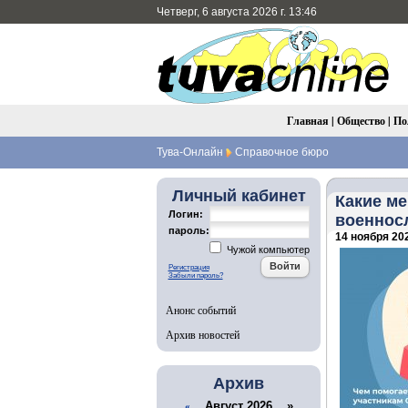
Четверг, 6 августа 2026 г. 13:46
Главная
|
Общество
|
По
Тува-Онлайн
Справочное бюро
Личный кабинет
Какие м
Логин:
военнос
пароль:
14 ноября 202
Чужой компьютер
Регистрация
Забыли пароль?
Анонс событий
Архив новостей
Архив
Август 2026 »
«