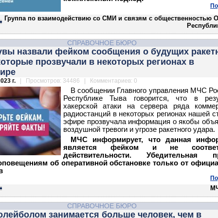
По
Группа по взаимодействию со СМИ и связям с общественностью 
Республи
СПРАВОЧНОЕ БЮРО
увы назвали фейком сообщения о будущих ракет
которые прозвучали в некоторых регионах в
ире
023 г.
| Просмотров: 34486 | Комментариев: 0
В сообщении Главного управления МЧС Ро
Республике Тыва говорится, что в резу
хакерской атаки на сервера ряда коммер
радиостанций в некоторых регионах нашей с
эфире прозвучала информация о якобы объ
воздушной тревоги и угрозе ракетного удара.
МЧС информирует, что данная инфо
является фейком и не соответс
действительности. Убедительная п
оповещениям об оперативной обстановке только от офици
в
По
М
СПРАВОЧНОЕ БЮРО
олейболом занимается больше человек, чем в