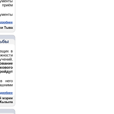
менты
е приём
кументы
дробнее
ки Тыва
льбы
ающих в
жности
учений.
ование
скового
ройдут
в него
машними
дробнее
й мэрии
Кызыла