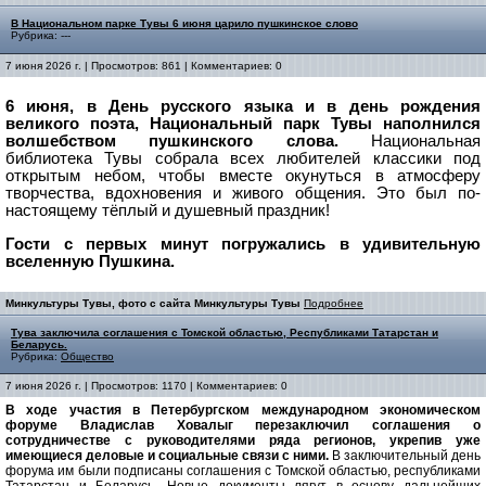
В Национальном парке Тувы 6 июня царило пушкинское слово
Рубрика: ---
7 июня 2026 г. | Просмотров: 861 | Комментариев: 0
6 июня, в День русского языка и в день рождения
великого поэта, Национальный парк Тувы наполнился
волшебством пушкинского слова.
Национальная
библиотека Тувы собрала всех любителей классики под
открытым небом, чтобы вместе окунуться в атмосферу
творчества, вдохновения и живого общения. Это был по-
настоящему тёплый и душевный праздник!
Гости с первых минут погружались в удивительную
вселенную Пушкина.
Минкультуры Тувы, фото с сайта Минкультуры Тувы
Подробнее
Тува заключила соглашения с Томской областью, Республиками Татарстан и
Беларусь.
Рубрика:
Общество
7 июня 2026 г. | Просмотров: 1170 | Комментариев: 0
В ходе участия в Петербургском международном экономическом
форуме Владислав Ховалыг перезаключил соглашения о
сотрудничестве с руководителями ряда регионов, укрепив уже
имеющиеся деловые и социальные связи с ними.
В заключительный день
форума им были подписаны соглашения с Томской областью, республиками
Татарстан и Беларусь. Новые документы лягут в основу дальнейших