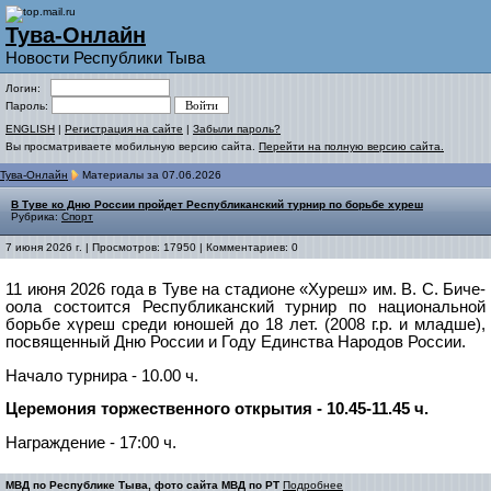
Тува-Онлайн
Новости Республики Тыва
Логин:
Пароль:
ENGLISH
|
Регистрация на сайте
|
Забыли пароль?
Вы просматриваете мобильную версию сайта.
Перейти на полную версию сайта.
Тува-Онлайн
Материалы за 07.06.2026
В Туве ко Дню России пройдет Республиканский турнир по борьбе хуреш
Рубрика:
Спорт
7 июня 2026 г. | Просмотров: 17950 | Комментариев: 0
11 июня 2026 года в Туве на стадионе «Хуреш» им. В. С. Биче-
оола состоится Республиканский турнир по национальной
борьбе хүреш среди юношей до 18 лет. (2008 г.р. и младше),
посвященный Дню России и Году Единства Народов России.
Начало турнира - 10.00 ч.
Церемония торжественного открытия - 10.45-11.45 ч.
Награждение - 17:00 ч.
МВД по Республике Тыва, фото сайта МВД по РТ
Подробнее