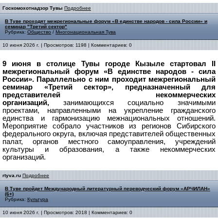
Госкомохотнадзор Тувы
Подробнее
В Туве проходят межрегиональные форум «В единстве народов - сила России» и
семинар "Третий сектор"
Рубрика:
Общество
/
Многонациональная Тува
10 июня 2026 г. | Просмотров: 1198 | Комментариев: 0
9 июня в столице Тувы городе Кызыле стартовал II
межрегиональный форум «В единстве народов - сила
России». Параллельно с ним проходит межрегиональный
семинар «Третий сектор», предназначенный для
представителей некоммерческих
организаций,
занимающихся социально значимыми
проектами, направленными на укрепление гражданского
единства и гармонизацию межнациональных отношений.
Мероприятие собрало участников из регионов Сибирского
федерального округа, включая представителей общественных
палат, органов местного самоуправления, учреждений
культуры и образования, а также некоммерческих
организаций.
rtyva.ru
Подробнее
В Туве пройдет Международный литературный переводческий форум «АРЧИЛАН»
(6+)
Рубрика:
Культура
10 июня 2026 г. | Просмотров: 2018 | Комментариев: 0