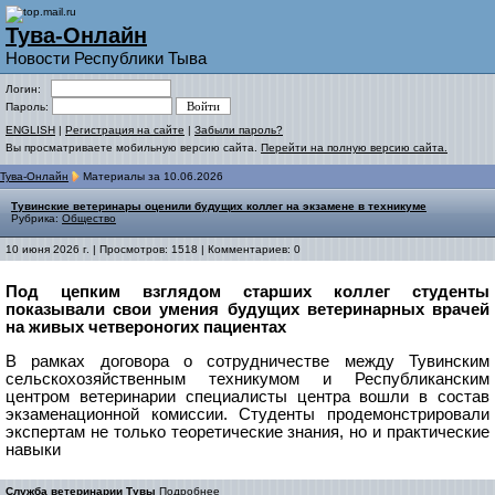
Тува-Онлайн
Новости Республики Тыва
Логин:
Пароль:
ENGLISH
|
Регистрация на сайте
|
Забыли пароль?
Вы просматриваете мобильную версию сайта.
Перейти на полную версию сайта.
Тува-Онлайн
Материалы за 10.06.2026
Тувинские ветеринары оценили будущих коллег на экзамене в техникуме
Рубрика:
Общество
10 июня 2026 г. | Просмотров: 1518 | Комментариев: 0
Под цепким взглядом старших коллег студенты
показывали свои умения будущих ветеринарных врачей
на живых четвероногих пациентах
В рамках договора о сотрудничестве между Тувинским
сельскохозяйственным техникумом и Республиканским
центром ветеринарии специалисты центра вошли в состав
экзаменационной комиссии. Студенты продемонстрировали
экспертам не только теоретические знания, но и практические
навыки
Служба ветеринарии Тувы
Подробнее