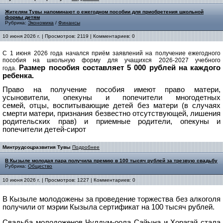
Жителям Тувы напоминают о ежегодном пособии для приобретения школьной
формы детям
Рубрика:
Экономика
/
Финансы
10 июня 2026 г. | Просмотров: 2119 | Комментариев: 0
С 1 июня 2026 года начался приём заявлений на получение ежегодного
пособия на школьную форму для учащихся 2026-2027 учебного
Размер пособия составляет 5 000 рублей на каждого
года.
ребенка.
Право на получение пособия имеют право
матери,
усыновители, опекуны и попечители многодетных
семей,
отцы, воспитывающие детей без матери (в случаях
смерти матери, признания безвестно отсутствующей, лишения
родительских прав) и
приемные родители, опекуны и
попечители детей-сирот
Минтрудсоцразвития Тувы
Подробнее
В Кызыле молодая пара получила премию в 100 тысяч рублей за трезвую свадьбу
Рубрика:
Общество
10 июня 2026 г. | Просмотров: 1227 | Комментариев: 0
В Кызыле молодожены за проведение торжества без алкоголя
получили от мэрии Кызыла сертификат на 100 тысяч рублей.
Свадьба молодоженов Чулдум-оола Сайына и Хорагай стала