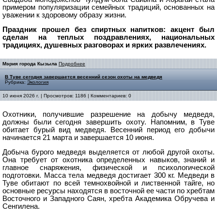
примером
популяризации семейных традиций, основанных на
уважении к здоровому образу жизни.
Праздник прошел без спиртных напитков: акцент был
сделан на теплых поздравлениях, национальных
традициях, душевных разговорах и ярких развлечениях.
Мэрия города Кызыла
Подробнее
В Туве сегодня завершается весенний сезон охоты на медведя
Рубрика:
Экология
10 июня 2026 г. | Просмотров: 1186 | Комментариев: 0
Охотники, получившие разрешение на добычу медведя,
должны были сегодня завершить охоту. Напомним, в Туве
обитает бурый вид медведя. Весенний период его добычи
начинается 21 марта и завершается 10 июня.
Добыча бурого медведя выделяется от любой другой охоты.
Она требует от охотника определенных навыков, знаний и
главное снаряжения, физической и психологической
подготовки. Масса тела медведя достигает 300 кг. Медведи в
Туве обитают по всей темнохвойной и лиственной тайге, но
основные ресурсы находятся в восточной ее части по хребтам
Восточного и Западного Саян, хребта Академика Обручева и
Сенгилена.