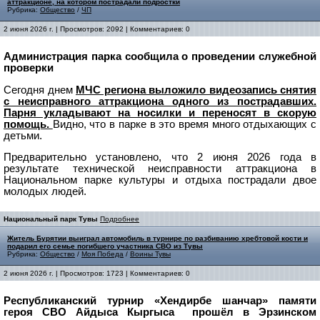
аттракционе, на котором пострадали подростки
Рубрика:
Общество
/
ЧП
2 июня 2026 г. | Просмотров: 2092 | Комментариев: 0
Администрация парка сообщила о проведении служебной
проверки
Сегодня днем
МЧС региона выложило видеозапись снятия
с неисправного аттракциона одного из пострадавших.
Парня укладывают на носилки и переносят в скорую
помощь.
Видно, что в парке в это время много отдыхающих с
детьми.
Предварительно установлено, что 2 июня 2026 года в
результате технической неисправности аттракциона в
Национальном парке культуры и отдыха пострадали двое
молодых людей.
Национальный парк Тувы
Подробнее
Житель Бурятии выиграл автомобиль в турнире по разбиванию хребтовой кости и
подарил его семье погибшего участника СВО из Тувы
Рубрика:
Общество
/
Моя Победа
/
Воины Тувы
2 июня 2026 г. | Просмотров: 1723 | Комментариев: 0
Республиканский турнир «Хендирбе шанчар» памяти
героя СВО Айдыса Кыргыса прошёл в Эрзинском