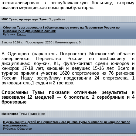
госпитализирован в
республиканскую больницу, второму
оказана медицинская помощь амбулаторно.
МЧС Тувы, прокуратура Тувы
Подробнее
Сборная Тувы завоевала I общекомандное место на Первенстве России по
кикбоксингу в дисциплине лоу-кик
Рубрика:
Спорт
2 июня 2026 г. | Просмотров: 2205 | Комментариев: 0
В Одинцово (парк-отель Покровское) Московской области
завершилось Первенство России по кикбоксингу в
дисциплинах: лоу-кик, К1, фулл-контакт среди юниоров и
юниорок 17-18 лет, юношей и девушек 15-16 лет.
Всего в
турнире приняли участие 1620 спортсменов из 76 регионов
России. Нашу республику представили 24 спортсмена, 1
руководитель,1 судья и 2 тренера.
Спорсмены Тувы показали отличные результаты и
завоевали 12 медалей — 6 золотых, 2 серебряные и 4
бронзовые
Минспорта Тувы
Подробнее
В День защиты детей из Перинатального центра Тувы выписали рекордное число
новорожденных
Рубрика:
Общество