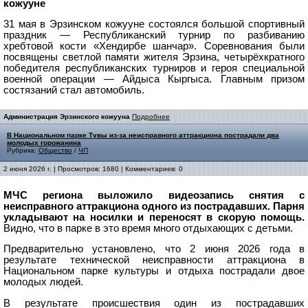
кожууне
31 мая в Эрзинском кожууне состоялся большой спортивный
праздник — Республиканский турнир по разбиванию
хребтовой кости «Хендирбе шанчар». Соревнования были
посвящены светлой памяти жителя Эрзина, четырёхкратного
победителя республиканских турниров и героя специальной
военной операции — Айдыса Кыргыса. Главным призом
состязаний стал автомобиль.
Администрация Эрзинского кожууна
Подробнее
В Национальном парке Тувы из-за неисправного аттракциона пострадали два
молодых горожанина
Рубрика:
Общество
/
ЧП
2 июня 2026 г. | Просмотров: 1680 | Комментариев: 0
МЧС региона выложило видеозапись снятия с
неисправного аттракциона одного из пострадавших. Парня
укладывают на носилки и переносят в скорую помощь.
Видно, что в парке в это время много отдыхающих с детьми.
Предварительно установлено, что 2 июня 2026 года в
результате технической неисправности аттракциона в
Национальном парке культуры и отдыха пострадали двое
молодых людей.
В результате происшествия один из пострадавших