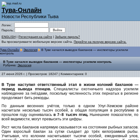
Тува-Онлайн
Новости Республики Тыва
Логин:
Пароль:
ENGLISH
|
Регистрация на сайте
|
Забыли пароль?
Вы просматриваете мобильную версию сайта.
Перейти на полную версию сайта.
Тува-Онлайн
Экология
В Туве начался выводок бакланов — инспекторы усилили
контроль
В Туве начался выводок бакланов — инспекторы усилили контроль
Рубрика:
Экология
27 июня 2026 г. | Просмотров: 18247 | Комментариев: 0
В Туве наступил ответственный этап в жизни колоний бакланов —
период вывода птенцов.
Специалисты охотничьего надзора усилили
наблюдение за гнёздами, поскольку численность этих пернатых в регионе
продолжает бить рекорды.
По данным весенних учётов, только в одном Улуг-Хемском районе
насчитали несколько тысяч особей, а общая популяция в республике в
прошлом году оценивалась
в 7–8 тысяч птиц.
Нынешние показатели, по
всей видимости, могут превысить эти цифры.
Рост числа бакланов напрямую сказывается на состоянии рыбных запасов.
Один взрослый баклан за сутки съедает до трёх килограммов рыбы.
Учитывая, что колонии насчитывают тысячи особей, ежедневный улов,