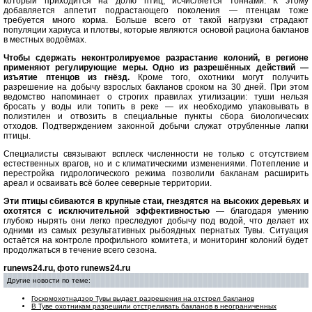
который приходится на долю птиц, исчисляется тоннами. К этому
добавляется аппетит подрастающего поколения — птенцам тоже
требуется много корма. Больше всего от такой нагрузки страдают
популяции хариуса и плотвы, которые являются основой рациона бакланов
в местных водоёмах.
Чтобы сдержать неконтролируемое разрастание колоний, в регионе
применяют регулирующие меры. Одно из разрешённых действий —
изъятие птенцов из гнёзд.
Кроме того, охотники могут получить
разрешение на добычу взрослых бакланов сроком на 30 дней. При этом
ведомство напоминает о строгих правилах утилизации: туши нельзя
бросать у воды или топить в реке — их необходимо упаковывать в
полиэтилен и отвозить в специальные пункты сбора биологических
отходов. Подтверждением законной добычи служат отрубленные лапки
птицы.
Специалисты связывают всплеск численности не только с отсутствием
естественных врагов, но и с климатическими изменениями. Потепление и
перестройка гидрологического режима позволили бакланам расширить
ареал и осваивать всё более северные территории.
Эти птицы сбиваются в крупные стаи, гнездятся на высоких деревьях и
охотятся с исключительной эффективностью
— благодаря умению
глубоко нырять они легко преследуют добычу под водой, что делает их
одними из самых результативных рыбоядных пернатых Тувы. Ситуация
остаётся на контроле профильного комитета, и мониторинг колоний будет
продолжаться в течение всего сезона.
runews24.ru, фото runews24.ru
Другие новости по теме:
Госкомохотнадзор Тувы выдает разрешения на отстрел бакланов
В Туве охотникам разрешили отстреливать бакланов в неограниченных