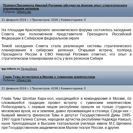
Полпред Президента Николай Рогожкин обсудил на форуме опыт стратегического
планирования регионов
Рубрика:
Общество
21 февраля 2016 г. | Просмотров: 3330 | Комментариев: 0
На площадке Красноярского экономического форума состоялось заседание
Совета при полномочном представителе Президента Российской
Федерации в Сибирском федеральном округе
Темой заседания Совета стала реализация системы стратегического
планирования в сибирских регионах. Открывая встречу, полпред
Президента России в СФО Николай Рогожкин отметил, что опыт в
стратегическом планировании есть у всех регионов Сибири
tpp-inform.ru
Подробнее
Глава Тувы встретился в Москве с тувинским землячеством
Рубрика:
Общество
21 февраля 2016 г. | Просмотров: 4106 | Комментариев: 0
Глава Тувы Шолбан Кара-оол, находящийся в командировке в Москве, по
сложившейся традиции провел встречу с тувинским землячеством.
Побеседовать с первым лицом республики пришли не только студенты
московских вузов, но и земляки, давно проживающие в столице. Среди них –
бывший министр финансов Тувы и депутат Государственной Думы 1995-
1997 годов Галина Салчак, народная артистка республики Надежда Наксыл,
ныне преподающая в Высшем театральном училище имени М.С.Щепкина
при Государственном академическом Малом театре России, и другие.