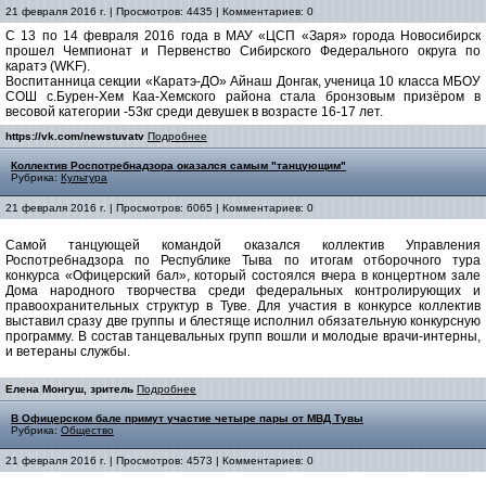
21 февраля 2016 г. | Просмотров: 4435 | Комментариев: 0
С 13 по 14 февраля 2016 года в МАУ «ЦСП «Заря» города Новосибирск
прошел Чемпионат и Первенство Сибирского Федерального округа по
каратэ (WKF).
Воспитанница секции «Каратэ-ДО» Айнаш Донгак, ученица 10 класса МБОУ
СОШ с.Бурен-Хем Каа-Хемского района стала бронзовым призёром в
весовой категории -53кг среди девушек в возрасте 16-17 лет.
https://vk.com/newstuvatv
Подробнее
Коллектив Роспотребнадзора оказался самым "танцующим"
Рубрика:
Культура
21 февраля 2016 г. | Просмотров: 6065 | Комментариев: 0
Самой танцующей командой оказался коллектив Управления
Роспотребнадзора по Республике Тыва по итогам отборочного тура
конкурса «Офицерский бал», который состоялся вчера в концертном зале
Дома народного творчества среди федеральных контролирующих и
правоохранительных структур в Туве. Для участия в конкурсе коллектив
выставил сразу две группы и блестяще исполнил обязательную конкурсную
программу. В состав танцевальных групп вошли и молодые врачи-интерны,
и ветераны службы.
Елена Монгуш, зритель
Подробнее
В Офицерском бале примут участие четыре пары от МВД Тувы
Рубрика:
Общество
21 февраля 2016 г. | Просмотров: 4573 | Комментариев: 0