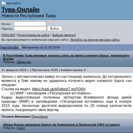
Тува-Онлайн
Новости Республики Тыва
Логин:
Пароль:
ENGLISH
|
Регистрация на сайте
|
Забыли пароль?
Вы просматриваете мобильную версию сайта.
Перейти на полную версию сайта.
Тува-Онлайн
Материалы за 21.02.2016
В Республике Тыва впервые удалось снять на видео снежного барса, поедающего
жертву
Рубрика:
Общество
21 февраля 2016 г. | Просмотров: 5235 | Комментариев: 0
Запись с автоматических камер по-настоящему уникальна. До сегодняшнего
момента в Туве никому не удавалось получить видео снежного барса «за
обедом».
Ссылка на видео:
https://yadi.sk/d/5dkpzl7
goPGKH
(с) WWF / заповедник «Убсунурская котловина»
Кадры видеоловушек получены экспертам Всемирного фонда дикой
природы (WWF) и заповедника «Убсунурская котловина» еще в ноябре
2015 года. Несколько десятков видеороликов по 20 секунд запечатлели
ирбиса, поедающего свою жертву.
Татьяна Иваницкая
Подробнее
Айнаш Донгак завоевала бронзу на Чемпионате и Первенстве СФО по каратэ
Рубрика:
Спорт