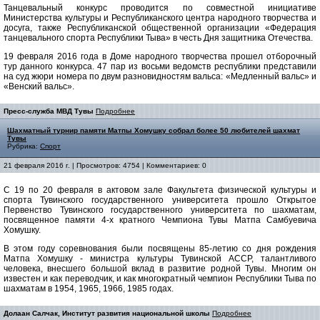
Танцевальный конкурс проводится по совместной инициативе
Министерства культуры и Республиканского центра народного творчества и
досуга, также Республиканской общественной организации «Федерация
танцевального спорта Республики Тыва» в честь Дня защитника Отечества.
19 февраля 2016 года в Доме народного творчества прошел отборочный
тур данного конкурса. 47 пар из восьми ведомств республики представили
на суд жюри номера по двум разновидностям вальса: «Медленный вальс» и
«Венский вальс».
Пресс-служба МВД Тувы
Подробнее
Шахматный турнир памяти Матпы Хомушку собрал более 50 любителей шахмат
Тувы
Рубрика:
Спорт
21 февраля 2016 г. | Просмотров: 4754 | Комментариев: 0
С 19 по 20 февраля в актовом зале Факультета физической культуры и
спорта Тувинского государственного университета прошло Открытое
Первенство Тувинского государственного университета по шахматам,
посвященное памяти 4-х кратного Чемпиона Тувы Матпа Самбуевича
Хомушку.
В этом году соревнования были посвящены 85-летию со дня рождения
Матпа Хомушку - министра культуры Тувинской АССР, талантливого
человека, внесшего большой вклад в развитие родной Тувы. Многим он
известен и как переводчик, и как многократный чемпион Республики Тыва по
шахматам в 1954, 1965, 1966, 1985 годах.
Долаан Салчак, Институт развития национальной школы
Подробнее