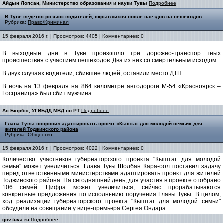
Айдын Лопсан, Министерство образования и науки Тувы
Подробнее
В Туве ведется розыск водителей, скрывшихся после наездов на пешеходов
Рубрика:
Право/Криминал
15 февраля 2016 г. | Просмотров: 4405 | Комментариев: 0
В выходные дни в Туве произошло три дорожно-транспор
тных
происшествия с участием пешеходов. Два из них со смертельным исходом.
В двух случаях водители, сбившие людей, оставили место ДТП.
В ночь на 13 февраля на 864 километре автодороги М-54 «Красноярск –
Госграница» был сбит мужчина.
Ая Бюрбю, УГИБДД МВД по РТ
Подробнее
Глава Тувы попросил адаптировать проект «Кыштаг для молодой семьи» для
жителей Тоджинского района
Рубрика:
Общество
15 февраля 2016 г. | Просмотров: 4022 | Комментариев: 0
Количество участников губернаторского проекта "Кыштаг для молодой
семьи" может увеличиться. Глава Тувы Шолбан Кара-оол поставил задачу
перед ответственными министерствами адаптировать проект для жителей
Тоджинского района. На сегодняшний день, для участия в проекте отобрано
106 семей. Цифра может увеличиться, сейчас прорабатываются
конкретные предложения по исполнению поручения Главы Тувы. В целом,
ход реализации губернаторского проекта "Кыштаг для молодой семьи"
обсудили на совещании у вице-премьера Сергея Ондара.
gov.tuva.ru
Подробнее