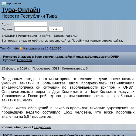
Тува-Онлайн
Новости Республики Тыва
Логин:
Пароль:
ENGLISH
|
Регистрация на сайте
|
Забыли пароль?
Вы просматриваете мобильную версию сайта.
Перейти на полную версию сайта.
Тува-Онлайн
Материалы за 15.02.2016
Роспотребнадзор: в Туве отмечен дальнейший спад заболеваемости ОРВИ
Рубрика:
Общество
15 февраля 2016 г. | Просмотров: 3583 | Комментариев: 0
По данным ежедневного мониторинга в течение недели после начала
учебных занятий в большинстве школ продолжилась стабилизация
эпидемиологическ
ой ситуации по заболеваемости гриппом и ОРВИ.
Ограничительные меры в Дзун-Хемчикском и Чеди-Хольском кожуунах
Управлением Роспотребнадзора рекомендовано снять и возобновить
занятия в школах.
Общее число обращений в лечебно-профилак
тические учреждения за
прошедшую неделю составило 1652 человека, что ниже пороговых
значений на 5,87 процентов.
Роспотребнадзор РТ
Подробнее
МУП Благоустройство - в круглосуточной борьбе со снегом на улицах Кызыла