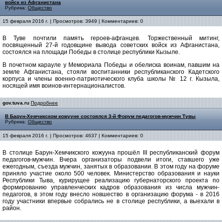
войск из Афганистана
Рубрика:
Общество
15 февраля 2016 г. | Просмотров: 3949 | Комментариев: 0
В Туве почтили память героев-афганцев. Торжественный митинг,
посвященный 27-й годовщине вывода советских войск из Афганистана,
состоялся на площади Победы в столице республики Кызыле.
В почетном карауле у Мемориала Победы и обелиска воинам, павшим на
земле Афганистана, стояли воспитанники республиканского Кадетского
корпуса и члены военно-патриотического клуба школы № 12 г. Кызыла,
носящей имя воинов-интернационалистов.
gov.tuva.ru
Подробнее
В Барун-Хемчикском кожууне состоялся 3-й Форум педагогов-мужчин Тувы
Рубрика:
Общество
15 февраля 2016 г. | Просмотров: 4637 | Комментариев: 0
В столице Барун-Хемчикского кожууна прошёл III республиканский форум
педагогов-мужчин. Вчера организаторы подвели итоги, ставшего уже
ежегодным, съезда мужчин, занятых в образовании. В этом году на форуме
приняло участие около 500 человек. Министерство образования и науки
Республики Тыва, курирущее реализацию губернаторского проекта по
формированию управленческих кадров образования из числа мужчин-
педагогов, в этом году внесло новшество в организацию форума - в 2016
году участники впервые собрались не в столице республики, а выехали в
район.