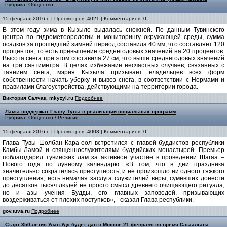
Рубрика:
Общество
15 февраля 2016 г. | Просмотров: 4021 | Комментариев: 0
В этом году зима в Кызыле выдалась снежной. По данным Тувинского
центра по гидрометеорологии и мониторингу окружающей среды, сумма
осадков за прошедший зимний период составила 40 мм, что составляет 120
процентов, то есть превышение среднегодовых значений на 20 процентов.
Высота снега при этом составила 27 см, что выше среднегодовых значений
на три сантиметра. В целях избежание несчастных случаев, связанных с
таянием снега, мэрия Кызыла призывает владельцев всех форм
собственности начать уборку и вывоз снега, в соответствии с Нормами и
правилами благоустройства, действующими на территории города.
Виктория Салчак, mkyzyl.ru
Подробнее
Ламы поддержат Главу Тувы в реализации социальных программ
Рубрика:
Общество
/
Религия
15 февраля 2016 г. | Просмотров: 4003 | Комментариев: 0
Глава Тувы Шолбан Кара-оол встретился с главой буддистов республики
Камбы-Ламой и священнослужителями буддийских монастырей. Премьер
поблагодарил тувинских лам за активное участие в проведении Шагаа –
Нового года по лунному календарю. «В том, что в дни праздника
значительно сократилась преступность, и не произошло ни одного тяжкого
преступления, есть немалая заслуга служителей веры, сумевших донести
до десятков тысяч людей не просто смысл древнего очищающего ритуала,
но и азы учения Будды, его главных заповедей, призывающих
воздерживаться от плохих поступков», - сказал Глава республики.
gov.tuva.ru
Подробнее
Старт 350-летия Улан-Удэ будет дан в Москве 21 февраля во время Сагаалгана