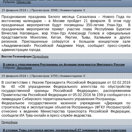
Рубрика:
Общество
15 февраля 2016 г. | Просмотров: 3598 | Комментариев: 0
Празднование праздника Белого месяца Сагаалгана – Нового Года по
восточному календарю – в Москве пройдет 21 февраля. В этом году
праздничные мероприятия будут посвящены 350-летию Улан-Удэ. В
праздничном мероприятии примут участие глава Республики Бурятия
Вячеслав Наговицын, мэр Улан-Удэ Александр Голков и официальные
представители Монголии, Китая, Якутии, Тывы, Калмыкии и других
регионов. Приглашенные соберутся в большом концертном зале
«Академический» Российской Академии Наук, сообщает пресс-служба
администрации города.
Восток-Телеинформ
Подробнее
В связи с упразднением Росграницы ее функции передаются Минтрансу России
Рубрика:
Экономика
15 февраля 2016 г. | Просмотров: 3755 | Комментариев: 0
В соответствии с Указом Президента Российской Федерации от 02.02.2016
№ 40 «Об упразднении Федерального агентства по обустройству
государственной границы Российской Федерации», распоряжением
Правительства Российской Федерации от 05.02.2016 № 159-р сообщается о
ликвидации Сибирского территориального управления Росграницы.
Федеральное государственное казенное учреждение «Дирекция по
строительству и эксплуатации объектов Росграницы» (ФГКУ Росгранстрой)
отнесено к ведению Министерства транспорта Российской Федерации,
сообщили ИА Тува-онлайн в пресс-службе ведомства.
Подробнее
В столице Тувы состоялся митинг, посвященный 27 годовщине вывода советских