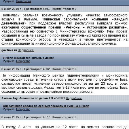
Рубрика:
Экономика
8 июля 2015 г. | Просмотров: 4751 | Комментариев: 0
Появилась реальная
возможность улучшить качество атмосферного
воздуха в Кызыле
.
Тувинская строительная компания «Хайдып
девелопмент»
при поддержке властей республики выиграла конкурс
ежегодной
общественной премии «Регионы – устойчивое развитие».
Разработанный ею совместно с Министерством экономики Тувы
проект
создания в Кызыле завода по производству угольных брикетов
прошел все
стадии конкурсного отбора и утвержден в числе претендентов на
финансирование из инвестиционного фонда федерального конкурса.
gov.tuva.ru
Подробнее
9 июля ожидаются сильные дожди
Рубрика:
Общество
8 июля 2015 г. | Просмотров: 4002 | Комментариев: 0
По информации Тувинского центра гидрометеорологии и мониторинга
окружающей среды в течение суток 9 июля местами по республике Тыва
ожидаются грозы, усиление северо-западного ветра до 23 м/с, в горах
местами сильные дожди. Между тем 8-13 июля местами по республике Тыва
сохранится высокая и чрезвычайная пожароопасность.
Азияна Тау, Агентство по делам ГО и ЧС РТ
Подробнее
Оперативная сводка по лесным пожарам в Туве на 8 июля
Рубрика:
Общество
8 июля 2015 г. | Просмотров: 4077 | Комментариев: 0
В среду, 8 июля, по данным на 12 часов на землях лесного фонда