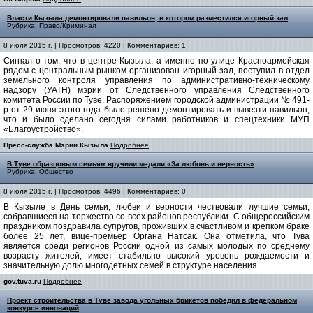
Власти Кызыла демонтировали павильон, в котором разместился игорный зал
Рубрика:
Право/Криминал
8 июля 2015 г. | Просмотров: 4220 | Комментариев: 1
Сигнал о том, что в центре Кызыла, а именно по улице Красноармейская
рядом с центральным рынком организован игорный зал, поступил в отдел
земельного контроля управления по административно-техническому
надзору (УАТН) мэрии от Следственного управления Следственного
комитета России по Туве. Распоряжением городской администрации № 491-
р от 29 июня этого года было решено демонтировать и вывезти павильон,
что и было сделано сегодня силами работников и спецтехники МУП
«Благоустройство».
Пресс-служба Мэрии Кызыла
Подробнее
В Туве образцовым семьям вручили медали «За любовь и верность»
Рубрика:
Общество
8 июля 2015 г. | Просмотров: 4496 | Комментариев: 0
В Кызыле в День семьи, любви и верности чествовали лучшие семьи,
собравшиеся на торжество со всех районов республики. C общероссийским
праздником поздравила супругов, проживших в счастливом и крепком браке
более 25 лет, вице-премьер Органа Натсак. Она отметила, что Тува
является среди регионов России одной из самых молодых по среднему
возрасту жителей, имеет стабильно высокий уровень рождаемости и
значительную долю многодетных семей в структуре населения.
gov.tuva.ru
Подробнее
Проект строительства в Туве завода угольных брикетов победил в федеральном
конкурсе инноваций