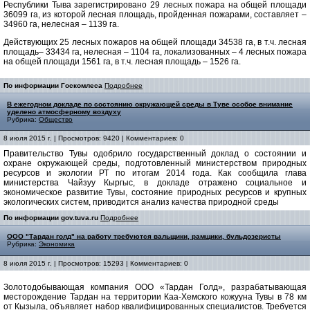
Республики Тыва зарегистрировано 29 лесных пожара на общей площади
36099 га, из которой лесная площадь, пройденная пожарами, составляет –
34960 га, нелесная – 1139 га.
Действующих 25 лесных пожаров на общей площади 34538 га, в т.ч. лесная
площадь– 33434 га, нелесная – 1104 га, локализованных – 4 лесных пожара
на общей площади 1561 га, в т.ч. лесная площадь – 1526 га.
По информации Госкомлеса
Подробнее
В ежегодном докладе по состоянию окружающей среды в Туве особое внимание
уделено атмосферному воздуху
Рубрика:
Общество
8 июля 2015 г. | Просмотров: 9420 | Комментариев: 0
Правительство Тувы одобрило государственный доклад о состоянии и
охране окружающей среды, подготовленный министерством природных
ресурсов и экологии РТ по итогам 2014 года. Как сообщила глава
министерства Чайзуу Кыргыс, в докладе отражено социальное и
экономическое развитие Тувы, состояние природных ресурсов и крупных
экологических систем, приводится анализ качества природной среды
По информации gov.tuva.ru
Подробнее
ООО "Тардан голд" на работу требуются вальщики, рамщики, бульдозеристы
Рубрика:
Экономика
8 июля 2015 г. | Просмотров: 15293 | Комментариев: 0
Золотодобывающая компания ООО «Тардан Голд», разрабатывающая
месторождение Тардан на территории Каа-Хемского кожууна Тувы в 78 км
от Кызыла, объявляет набор квалифицированных специалистов. Требуется