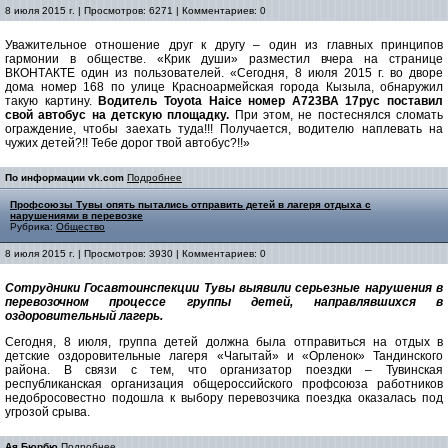
8 июля 2015 г. | Просмотров: 6271 | Комментариев: 0
Уважительное отношение друг к другу – один из главных принципов
гармонии в обществе. «Крик души» разместил вчера на странице
ВКОНТАКТЕ один из пользователей. «Сегодня, 8 июля 2015 г. во дворе
дома номер 168 по улице Красноармейская города Кызыла, обнаружил
такую картину.
Водитель Toyota Haice номер А723ВА 17рус поставил
свой автобус на детскую площадку.
При этом, не постеснялся сломать
ограждение, чтобы заехать туда!!! Получается, водителю наплевать на
чужих детей?!! Тебе дорог твой автобус?!!»
По информации vk.com
Подробнее
Профсоюзы Тувы опять пытались отправить детей в лагеря отдыха с
нарушениями в перевозке
Рубрика:
Общество
8 июля 2015 г. | Просмотров: 3930 | Комментариев: 0
Сотрудники Госавтоинспекции Тувы выявили серьезные нарушения в
перевозочном процессе группы детей, направлявшихся в
оздоровительный лагерь.
Сегодня, 8 июля, группа детей должна была отправиться на отдых в
детские оздоровительные лагеря «Чагытай» и «Орленок» Тандинского
района. В связи с тем, что организатор поездки – Тувинская
республиканская организация общероссийского профсоюза работников
недобросовестно подошла к выбору перевозчика поездка оказалась под
угрозой срыва.
Ая Бюрбю
Подробнее