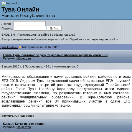
Тува-Онлайн
Новости Республики Тыва
Логин:
Пароль:
ENGLISH
|
Регистрация на сайте
|
Забыли пароль?
Вы просматриваете мобильную версию сайта.
Перейти на полную версию сайта.
Тува-Онлайн
Материалы за 08.07.2015
Глава Тувы поставил задачу тщательно проанализировать итоги ЕГЭ
Рубрика:
Общество
8 июля 2015 г. | Просмотров: 4291 | Комментариев: 0
Министерство образования и науки составило рейтинг районов по итогам
ЕГЭ-2015. Лидером Тувы по успешной сдаче обязательных ЕГЭ – русский
язык и математика - в третий раз стал труднодоступный Тере-Хольский
район. Главе Тувы Шолбану Кара-оолу представлены итоги единого
государственного экзамена, по результатам которых и был составлен
рейтинг муниципальных образований. В Тере-Хольском районе,
возглавившем рейтинг, все 34 принимавших участие в сдаче ЕГЭ
выпускника прошли испытание успешно.
gov.tuva.ru
Подробнее
Кызыл: Когда не все равно…
Рубрика:
Общество