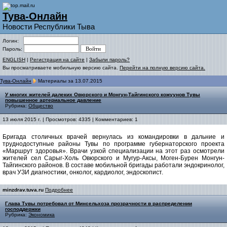
Тува-Онлайн
Новости Республики Тыва
Логин:
Пароль:
ENGLISH
|
Регистрация на сайте
|
Забыли пароль?
Вы просматриваете мобильную версию сайта.
Перейти на полную версию сайта.
Тува-Онлайн
Материалы за 13.07.2015
У многих жителей далеких Овюрского и Монгун-Тайгинского кожуунов Тувы
повышенное артериальное давление
Рубрика:
Общество
13 июля 2015 г. | Просмотров: 4335 | Комментариев: 1
Бригада столичных врачей вернулась из командировки в дальние и
труднодоступные районы Тувы по программе губернаторского проекта
«Маршрут здоровья». Врачи узкой специализации на этот раз осмотрели
жителей сел Сарыг-Холь Овюрского и Мугур-Аксы, Моген-Бурен Монгун-
Тайгинского районов. В составе мобильной бригады работали эндокринолог,
врач УЗИ диагностики, онколог, кардиолог, эндоскопист.
minzdrav.tuva.ru
Подробнее
Глава Тувы потребовал от Минсельхоза прозрачности в распределении
господдержки
Рубрика:
Экономика