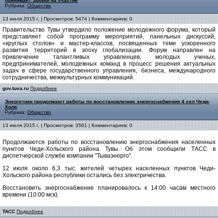
принимает заявки на участие
Рубрика:
Общество
13 июля 2015 г. | Просмотров: 5474 | Комментариев: 0
Правительство Тувы утвердило положение молодежного форума, который
представляет собой программу мероприятий, панельных дискуссий,
«круглых столов» и мастер-классов, посвященных теме ускоренного
развития территорий в эпоху глобализации. Форум направлен на
привлечение талантливых управленцев, молодых ученых,
предпринимателей, молодежных команд в процесс решения актуальных
задач в сфере государственного управления, бизнеса, международного
сотрудничества, межкультурных коммуникаций.
gov.tuva.ru
Подробнее
Энергетики продолжают работы по восстановлению энергоснабжения 4 сел Чеди-
Холя
Рубрика:
Общество
13 июля 2015 г. | Просмотров: 3561 | Комментариев: 0
Продолжаются работы по восстановлению энергоснабжения населенных
пунктов Чеди-Хольского района Тувы. Об этом сообщили ТАСС в
диспетчерской службе компании "Тываэнерго".
12 июля около 6,3 тыс. жителей четырех населенных пунктов Чеди-
Хольского района республики остались без электричества.
Восстановить энергоснабжение планировалось к 14:00 часам местного
времени (10:00 мск).
ТАСС
Подробнее