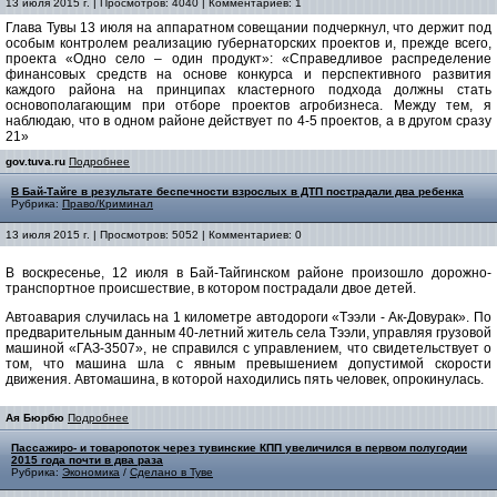
13 июля 2015 г. | Просмотров: 4040 | Комментариев: 1
Глава Тувы 13 июля на аппаратном совещании подчеркнул, что держит под
особым контролем реализацию губернаторских проектов и, прежде всего,
проекта «Одно село – один продукт»: «Справедливое распределение
финансовых средств на основе конкурса и перспективного развития
каждого района на принципах кластерного подхода должны стать
основополагающим при отборе проектов агробизнеса. Между тем, я
наблюдаю, что в одном районе действует по 4-5 проектов, а в другом сразу
21»
gov.tuva.ru
Подробнее
В Бай-Тайге в результате беспечности взрослых в ДТП пострадали два ребенка
Рубрика:
Право/Криминал
13 июля 2015 г. | Просмотров: 5052 | Комментариев: 0
В воскресенье, 12 июля в Бай-Тайгинском районе произошло дорожно-
транспортное происшествие, в котором пострадали двое детей.
Автоавария случилась на 1 километре автодороги «Тээли - Ак-Довурак». По
предварительным данным 40-летний житель села Тээли, управляя грузовой
машиной «ГАЗ-3507», не справился с управлением, что свидетельствует о
том, что машина шла с явным превышением допустимой скорости
движения. Автомашина, в которой находились пять человек, опрокинулась.
Ая Бюрбю
Подробнее
Пассажиро- и товаропоток через тувинские КПП увеличился в первом полугодии
2015 года почти в два раза
Рубрика:
Экономика
/
Сделано в Туве