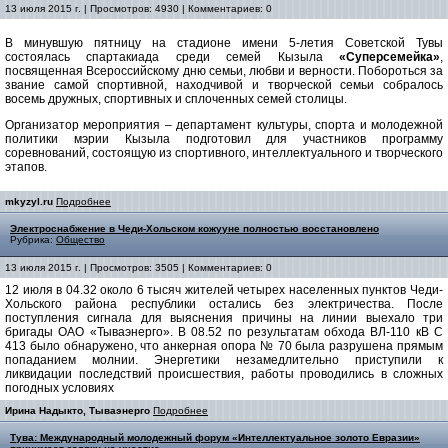
13 июля 2015 г. | Просмотров: 4930 | Комментариев: 0
В минувшую пятницу на стадионе имени 5-летия Советской Тувы
состоялась спартакиада среди семей Кызыла
«Суперсемейка»
,
посвященная Всероссийскому дню семьи, любви и верности. Побороться за
звание самой спортивной, находчивой и творческой семьи собралось
восемь дружных, спортивных и сплоченных семей столицы.
Организатор мероприятия – департамент культуры, спорта и молодежной
политики мэрии Кызыла подготовил для участников программу
соревнований, состоящую из спортивного, интеллектуального и творческого
этапов.
mkyzyl.ru
Подробнее
Электроснабжение в Чеди-Хольском кожууне полностью восстановлено
Рубрика:
Общество
13 июля 2015 г. | Просмотров: 3505 | Комментариев: 0
12 июля в 04.32 около 6 тысяч жителей четырех населенных пунктов Чеди-
Хольского района республики остались без электричества. После
поступления сигнала для выяснения причины на линии выехало три
бригады ОАО «Тываэнерго». В 08.52 по результатам обхода ВЛ-110 кВ С
413 было обнаружено, что анкерная опора № 70 была разрушена прямым
попаданием молнии. Энергетики незамедлительно приступили к
ликвидации последствий происшествия, работы проводились в сложных
погодных условиях
Ирина Надыкто, Тываэнерго
Подробнее
Тува: Международный молодежный форум «Интеллектуальное золото Евразии»