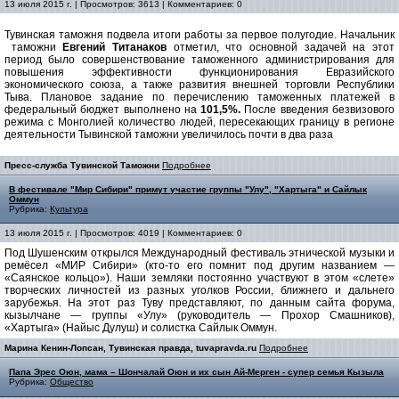
13 июля 2015 г. | Просмотров: 3613 | Комментариев: 0
Тувинская таможня подвела итоги работы за первое полугодие. Начальник
таможни
Евгений Титанаков
отметил, что основной задачей на этот
период было совершенствование таможенного администрирования для
повышения эффективности функционирования Евразийского
экономического союза, а также развития внешней торговли Республики
Тыва. Плановое задание по перечислению таможенных платежей в
федеральный бюджет выполнено на
101,5%.
После введения безвизового
режима с Монголией количество людей, пересекающих границу в регионе
деятельности Тывинской таможни увеличилось почти в два раза
Пресс-служба Тувинской Таможни
Подробнее
В фестивале "Мир Сибири" примут участие группы "Улу", "Хартыга" и Сайлык
Оммун
Рубрика:
Культура
13 июля 2015 г. | Просмотров: 4019 | Комментариев: 0
Под Шушенским открылся Международный фестиваль этнической музыки и
ремёсел «МИР Сибири» (кто-то его помнит под другим названием —
«Саянское кольцо»). Наши земляки постоянно участвуют в этом «слете»
творческих личностей из разных уголков России, ближнего и дальнего
зарубежья. На этот раз Туву представляют, по данным сайта форума,
кызылчане — группы «Улу» (руководитель — Прохор Смашников),
«Хартыга» (Найыс Дулуш) и солистка Сайлык Оммун.
Марина Кенин-Лопсан, Тувинская правда, tuvapravda.ru
Подробнее
Папа Эрес Оюн, мама – Шончалай Оюн и их сын Ай-Мерген - супер семья Кызыла
Рубрика:
Общество