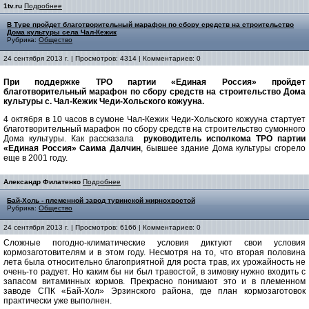
1tv.ru
Подробнее
В Туве пройдет благотворительный марафон по сбору средств на строительство
Дома культуры села Чал-Кежик
Рубрика:
Общество
24 сентября 2013 г. | Просмотров: 4314 | Комментариев: 0
При поддержке ТРО партии «Единая Россия» пройдет
благотворительный марафон по сбору средств на строительство Дома
культуры с. Чал-Кежик Чеди-Хольского кожууна.
4 октября в 10 часов в сумоне Чал-Кежик Чеди-Хольского кожууна стартует
благотворительный марафон по сбору средств на строительство сумонного
Дома культуры. Как рассказала
руководитель исполкома ТРО партии
«Единая Россия» Саима Далчин
, бывшее здание Дома культуры сгорело
еще в 2001 году.
Александр Филатенко
Подробнее
Бай-Холь - племенной завод тувинской жирнохвостой
Рубрика:
Общество
24 сентября 2013 г. | Просмотров: 6166 | Комментариев: 0
Сложные погодно-климатические условия диктуют свои условия
кормозаготовителям и в этом году. Несмотря на то, что вторая половина
лета была относительно благоприятной для роста трав, их урожайность не
очень-то радует. Но каким бы ни был травостой, в зимовку нужно входить с
запасом витаминных кормов. Прекрасно понимают это и в племенном
заводе СПК «Бай-Хол» Эрзинского района, где план кормозаготовок
практически уже выполнен.