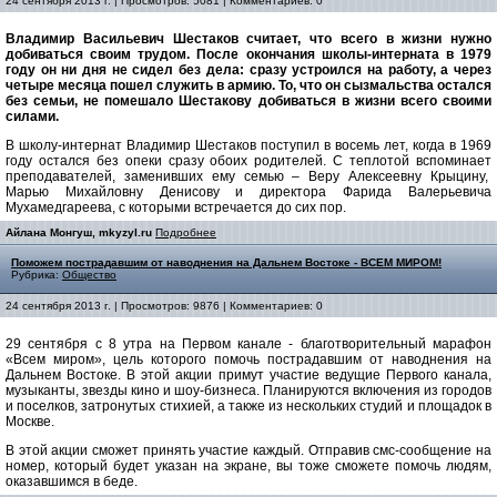
24 сентября 2013 г. | Просмотров: 5081 | Комментариев: 0
Владимир Васильевич Шестаков считает, что всего в жизни нужно
добиваться своим трудом. После окончания школы-интерната в 1979
году он ни дня не сидел без дела: сразу устроился на работу, а через
четыре месяца пошел служить в армию. То, что он сызмальства остался
без семьи, не помешало Шестакову добиваться в жизни всего своими
силами.
В школу-интернат Владимир Шестаков поступил в восемь лет, когда в 1969
году остался без опеки сразу обоих родителей. С теплотой вспоминает
преподавателей, заменивших ему семью – Веру Алексеевну Крыцину,
Марью Михайловну Денисову и директора Фарида Валерьевича
Мухамедгареева, с которыми встречается до сих пор.
Айлана Монгуш, mkyzyl.ru
Подробнее
Поможем пострадавшим от наводнения на Дальнем Востоке - ВСЕМ МИРОМ!
Рубрика:
Общество
24 сентября 2013 г. | Просмотров: 9876 | Комментариев: 0
29 сентября с 8 утра на Первом канале - благотворительный марафон
«Всем миром», цель которого помочь пострадавшим от наводнения на
Дальнем Востоке. В этой акции примут участие ведущие Первого канала,
музыканты, звезды кино и шоу-бизнеса. Планируются включения из городов
и поселков, затронутых стихией, а также из нескольких студий и площадок в
Москве.
В этой акции сможет принять участие каждый. Отправив смс-сообщение на
номер, который будет указан на экране, вы тоже сможете помочь людям,
оказавшимся в беде.