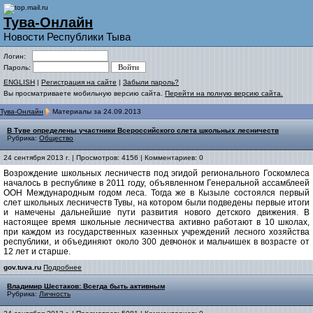
Тува-Онлайн
Новости Республики Тыва
Логин:
Пароль:
ENGLISH
|
Регистрация на сайте
|
Забыли пароль?
Вы просматриваете мобильную версию сайта.
Перейти на полную версию сайта.
Тува-Онлайн
Материалы за 24.09.2013
В Туве определены участники Всероссийского слета школьных лесничеств
Рубрика:
Общество
24 сентября 2013 г. | Просмотров: 4156 | Комментариев: 0
Возрождение школьных лесничеств под эгидой регионального Госкомлеса
началось в республике в 2011 году, объявленном Генеральной ассамблеей
ООН Международным годом леса. Тогда же в Кызыле состоялся первый
слет школьных лесничеств Тувы, на котором были подведены первые итоги
и намечены дальнейшие пути развития нового детского движения. В
настоящее время школьные лесничества активно работают в 10 школах,
при каждом из государственных казенных учреждений лесного хозяйства
республики, и объединяют около 300 девчонок и мальчишек в возрасте от
12 лет и старше.
gov.tuva.ru
Подробнее
Владимир Шестаков: Всегда быть активным
Рубрика:
Личность