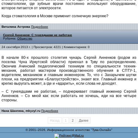
стоматологии, где зубные врачи постоянно используют оборудование,
которое питается от электросети.
Когда стоматология в Москве применит солнечную энергию?
Виталина Астрова
Подробнее
Сергей Анненков: С тунеядцами не работаю
Рубрика:
Общество
24 сентября 2013 г. | Просмотров: 4221 | Комментариев: 0
В начале 80-х прошлого столетия чунарь Сергей Анненков (родом из
поселка Чуна Иркутской области) приехал в Туву по распределению.
Окончив Ачинский педагогический техникум по специальности техник-
механик, работал мастером производственного обучения в СПТУ-1,
водителем, механиком и главным инженером. То, что с Захарычем шутки
плохи, на предприятии «Благоустройство», знают все. Главный инженер и
крепко выругать может, а где и «вдарить», если слова не доходят.
– С тунеядцами не работаю, – подчеркивает главный инженер Сергей
Анненков. – Со мной как: если работать не хочешь, иди на все четыре
стороны.
Нана Шангина, mkyzyl.ru
Подробнее
Назад
1
2
Далее
© 2001–2026, Информационное агентство "Тува-Онлайн"