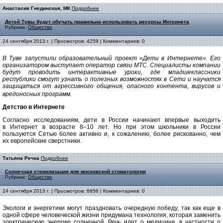
Анастасия Гнединская, МК
Подробнее
Детей Тувы будут обучать правильно использовать ресурсы Интернета
Рубрика:
Общество
24 сентября 2013 г. | Просмотров: 4259 | Комментариев: 0
В Туве запустили образовательный проект «Дети в Интернете». Его
организатором выступает оператор связи МТС. Специалисты компании
будут
проводить интерактивные уроки, где младшеклассники
республики смогут узнать о полезных возможностях в Сети и научатся
защищаться от агрессивного общения, опасного контента, вирусов и
вредоносных программ.
Детство в Интернете
Согласно исследованиям, дети в России начинают впервые выходить
в Интернет в возрасте 8–10 лет. Но при этом школьники в России
пользуются Сетью более активно и, к сожалению, более рискованно, чем
их европейские сверстники.
Татьяна Речка
Подробнее
Солнечная стерилизация для московской стоматологии
Рубрика:
Общество
24 сентября 2013 г. | Просмотров: 6856 | Комментариев: 0
Экологи и энергетики могут праздновать очередную победу, так как еще в
одной сфере человеческой жизни придумана технология, которая заменить
электрическую энергию солнечной. Речь идет о медицине, в частности о