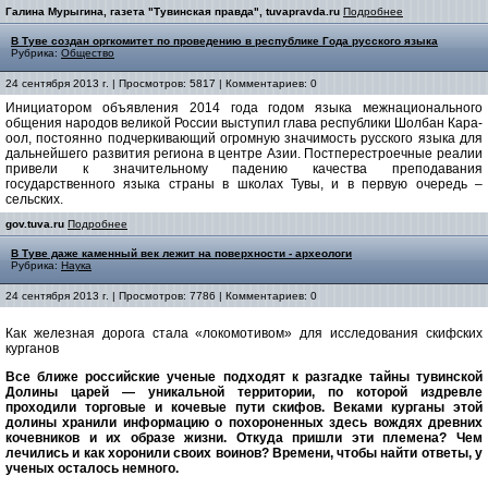
Галина Мурыгина, газета "Тувинская правда", tuvapravda.ru
Подробнее
В Туве создан оргкомитет по проведению в республике Года русского языка
Рубрика:
Общество
24 сентября 2013 г. | Просмотров: 5817 | Комментариев: 0
Инициатором объявления 2014 года годом языка межнационального
общения народов великой России выступил глава республики Шолбан Кара-
оол, постоянно подчеркивающий огромную значимость русского языка для
дальнейшего развития региона в центре Азии. Постперестроечные реалии
привели к значительному падению качества преподавания
государственного языка страны в школах Тувы, и в первую очередь –
сельских.
gov.tuva.ru
Подробнее
В Туве даже каменный век лежит на поверхности - археологи
Рубрика:
Наука
24 сентября 2013 г. | Просмотров: 7786 | Комментариев: 0
Как железная дорога стала «локомотивом» для исследования скифских
курганов
Все ближе российские ученые подходят к разгадке тайны тувинской
Долины царей — уникальной территории, по которой издревле
проходили торговые и кочевые пути скифов. Веками курганы этой
долины хранили информацию о похороненных здесь вождях древних
кочевников и их образе жизни. Откуда пришли эти племена? Чем
лечились и как хоронили своих воинов? Времени, чтобы найти ответы, у
ученых осталось немного.