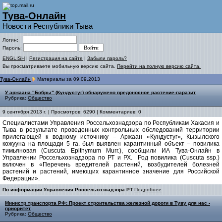
Тува-Онлайн
Новости Республики Тыва
Логин:
Пароль:
ENGLISH
|
Регистрация на сайте
|
Забыли пароль?
Вы просматриваете мобильную версию сайта.
Перейти на полную версию сайта.
Тува-Онлайн
Материалы за 09.09.2013
У аржаана "Бобры" (Кундустуг) обнаружено вредоносное растение-паразит
Рубрика:
Общество
9 сентября 2013 г. | Просмотров: 6290 | Комментариев: 0
Специалистами Управления Россельхознадзора по Республикам Хакасия и
Тыва в результате проведенных контрольных обследований территории
прилегающей к водному источнику – Аржаан «Кундустуг», Кызылского
кожууна на площади 5 га. был выявлен карантинный объект – повилика
тимьяновая (Cuscuta Epithymum Murr.), сообщили ИА Тува-Онлайн в
Управлении Россельхознадзора по РТ и РХ. Род повилика (Cuscuta ssp.)
включен в «Перечень вредителей растений, возбудителей болезней
растений и растений, имеющих карантинное значение для Российской
Федерации».
По информации Управления Россельхознадзора РТ
Подробнее
Министр транспорта РФ: Проект строительства железной дороги в Туву для нас -
приоритет
Рубрика:
Общество