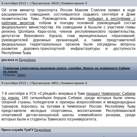
9 сентября 2013 г. | Просмотров: 4819 | Комментариев: 0
Об этом министр транспорта России Максим Соколов заявил в ходе
расширенного совещания, состоявшегося седьмого сентября в Доме
правительства Тувы. Руководитель впервые
побывал в республике с
рабочим визитом,
собрав в поездку основной руководящий состав
федерального министерства. На совещании в Кызыле с участием главы
региона Шолбана Кара-оола, членов республиканского правительства,
депутатов Верховного Хурала, глав муниципальных образований,
руководителей дорожных организаций, а также представителей
федеральных территориальных органов были обсуждены вопросы
развития дорожно-транспортной инфраструктуры и доступности
Республики Тыва.
gov.tuva.ru
Подробнее
Тувинские спортсмены выиграли золото, серебро, бронзу на чемпионате Сибири
по дзюдо
Рубрика:
Спорт
9 сентября 2013 г. | Просмотров: 4851 | Комментариев: 0
7-8 сентября в УСК «Субедей» впервые в Туве
прошел Чемпионат Сибири
по дзюдо.
180 сильнейших борцов Сибири, среди которых были члены
сборной страны, победители и призеры всероссийских и международных
турниров, боролись за путевки в Чемпионат России. Республику Тыва
представляли молодые спортсмены, воспитанники Республиканской
спортивной детско-юношеской школы олимпийского резерва, среди
которых были и студенты Тувинского госуниверситета.
Пресс-служба ТувГУ
Подробнее