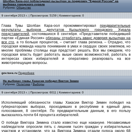
Шолбан Кара-оол поблагодарил кызылчан за поддержку "Единой России" на
выборах городского хурала
Рубрика:
Общество
9 сентября 2013 г. | Просмотров: 5159 | Комментариев: 0
Глава Тувы Шолбан Кара-оол прокомментировал
предварительные
результаты выборов депутатов Кызылского городского Хурала
представителей,
состоявшихся 8 сентября. «Представители победившей
партии «Единая Россия»
обязаны отработать аванс доверия кызылчан на
все сто,
а то больше процентов, – считает глава региона. – Отрадно, что
городская команда нашла понимание в умах и сердцах своих земляков, но
многие проблемы столицы еще предстоит решать. Все мы ожидаем, что
городская власть будет работать выше своих возможностей, работать в
интересах своих избирателей и оперативно реагировать на все
животрепещущие вопросы.
gov.tuva.ru
Подробнее
На выборах главы Хакасии победил Виктор Зимин
Рубрика:
Политика
/
Выборы
9 сентября 2013 г. | Просмотров: 6011 | Комментариев: 0
Исполняющий обязанности главы Хакасии Виктор Зимин победил на
губернаторских выборах, проходивших в республике в единый день
голосования, 8 сентября. По предварительным данным, в его пользу
высказалось почти 64 процента избирателей.
О победе Виктора Зимина стало известно еще накануне. Независимые
наблюдатели опросили пять с лишним тысяч граждан у избирательных
участков и установили, что за Виктора Зимина отдали голоса около 68