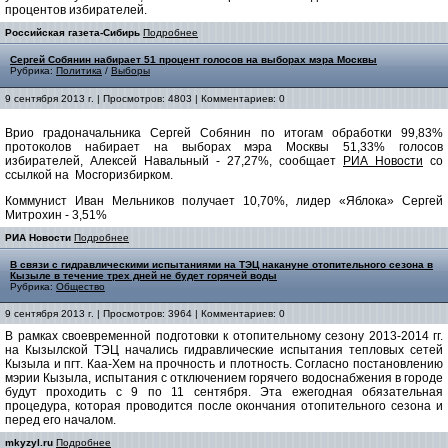
процентов избирателей.
Российская газета-Сибирь
Подробнее
Сергей Собянин набирает 51 процент голосов на выборах мэра Москвы
Рубрика:
Политика
/
Выборы
9 сентября 2013 г. | Просмотров: 4803 | Комментариев: 0
Врио градоначальника Сергей Собянин по итогам обработки 99,83%
протоколов набирает на выборах мэра Москвы 51,33% голосов
избирателей, Алексей Навальный - 27,27%, сообщает
РИА Новости
со
ссылкой на Мосгоризбирком.
Коммунист Иван Мельников получает 10,70%, лидер «Яблока» Сергей
Митрохин - 3,51%
РИА Новости
Подробнее
В связи с гидравлическими испытаниями на ТЭЦ накануне отопительного сезона в
Кызыле в течение трех дней не будет горячей воды
Рубрика:
Общество
9 сентября 2013 г. | Просмотров: 3964 | Комментариев: 0
В рамках своевременной подготовки к отопительному сезону 2013-2014 гг.
на Кызылской ТЭЦ начались гидравлические испытания тепловых сетей
Кызыла и пгт. Каа-Хем на прочность и плотность. Согласно постановлению
мэрии Кызыла, испытания с отключением горячего водоснабжения в городе
будут проходить с 9 по 11 сентября. Эта ежегодная обязательная
процедура, которая проводится после окончания отопительного сезона и
перед его началом.
mkyzyl.ru
Подробнее