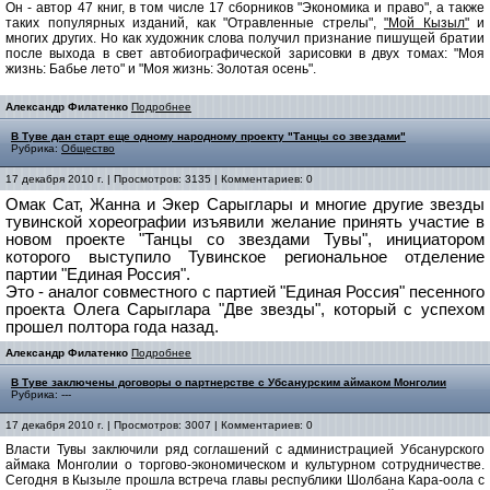
Он - автор 47 книг, в том числе 17 сборников "Экономика и право", а также
таких популярных изданий, как "Отравленные стрелы",
"Мой Кызыл"
и
многих других. Но как художник слова получил признание пишущей братии
после выхода в свет автобиографической зарисовки в двух томах: "Моя
жизнь: Бабье лето" и "Моя жизнь: Золотая осень".
Александр Филатенко
Подробнее
В Туве дан старт еще одному народному проекту "Танцы со звездами"
Рубрика:
Общество
17 декабря 2010 г. | Просмотров: 3135 | Комментариев: 0
Омак Сат, Жанна и Экер Сарыглары и многие другие звезды
тувинской хореографии изъявили желание принять участие в
новом проекте "Танцы со звездами Тувы", инициатором
которого выступило Тувинское региональное отделение
партии "Единая Россия".
Это - аналог совместного с партией "Единая Россия" песенного
проекта Олега Сарыглара "Две звезды", который с успехом
прошел полтора года назад.
Александр Филатенко
Подробнее
В Туве заключены договоры о партнерстве с Убсанурским аймаком Монголии
Рубрика: ---
17 декабря 2010 г. | Просмотров: 3007 | Комментариев: 0
Власти Тувы заключили ряд соглашений с администрацией Убсанурского
аймака Монголии о торгово-экономическом и культурном сотрудничестве.
Сегодня в Кызыле прошла встреча главы республики Шолбана Кара-оола с