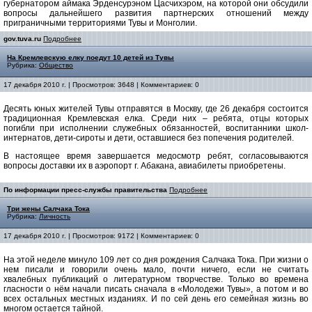
губернатором аймака Эрденсурэном Цасчихэром, на которой они обсудили
вопросы дальнейшего развития партнерских отношений между
приграничными территориями Тувы и Монголии.
gov.tuva.ru
Подробнее
На Кремлевскую елку поедут 10 детей из Тувы
Рубрика:
Общество
17 декабря 2010 г. | Просмотров: 3648 | Комментариев: 0
Десять юных жителей Тувы отправятся в Москву, где 26 декабря состоится
традиционная Кремлевская елка. Среди них – ребята, отцы которых
погибли при исполнении служебных обязанностей, воспитанники школ-
интернатов, дети-сироты и дети, оставшиеся без попечения родителей.
В настоящее время завершается медосмотр ребят, согласовываются
вопросы доставки их в аэропорт г. Абакана, авиабилеты приобретены.
По информации пресс-службы правительства
Подробнее
Три жены Салчака Тока
Рубрика:
Личность
17 декабря 2010 г. | Просмотров: 9172 | Комментариев: 0
На этой неделе минуло 109 лет со дня рождения Салчака Тока. При жизни о
нем писали и говорили очень мало, почти ничего, если не считать
хвалебных публикаций о литературном творчестве. Только во времена
гласности о нём начали писать сначала в «Молодежи Тувы», а потом и во
всех остальных местных изданиях. И по сей день его семейная жизнь во
многом остается тайной.