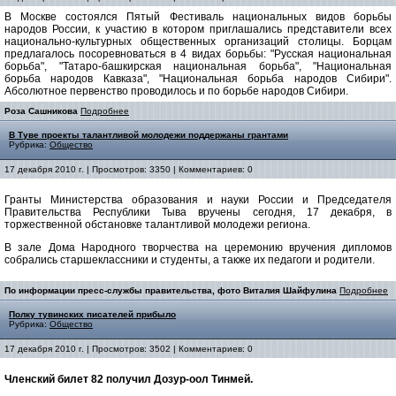
В Москве состоялся Пятый Фестиваль национальных видов борьбы
народов России, к участию в котором приглашались представители всех
национально-культурных общественных организаций столицы. Борцам
предлагалось посоревноваться в 4 видах борьбы: "Русская национальная
борьба", "Татаро-башкирская национальная борьба", "Национальная
борьба народов Кавказа", "Национальная борьба народов Сибири".
Абсолютное первенство проводилось и по борьбе народов Сибири.
Роза Сашникова
Подробнее
В Туве проекты талантливой молодежи поддержаны грантами
Рубрика:
Общество
17 декабря 2010 г. | Просмотров: 3350 | Комментариев: 0
Гранты Министерства образования и науки России и Председателя
Правительства Республики Тыва вручены сегодня, 17 декабря, в
торжественной обстановке талантливой молодежи региона.
В зале Дома Народного творчества на церемонию вручения дипломов
собрались старшеклассники и студенты, а также их педагоги и родители.
По информации пресс-службы правительства, фото Виталия Шайфулина
Подробнее
Полку тувинских писателей прибыло
Рубрика:
Общество
17 декабря 2010 г. | Просмотров: 3502 | Комментариев: 0
Членский билет 82 получил Дозур-оол Тинмей.