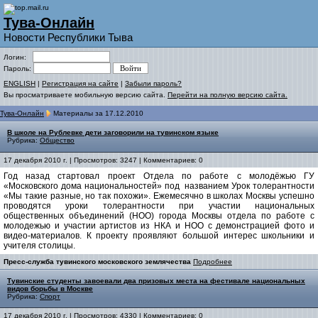
Тува-Онлайн
Новости Республики Тыва
Логин:
Пароль:
ENGLISH
|
Регистрация на сайте
|
Забыли пароль?
Вы просматриваете мобильную версию сайта.
Перейти на полную версию сайта.
Тува-Онлайн
Материалы за 17.12.2010
В школе на Рублевке дети заговорили на тувинском языке
Рубрика:
Общество
17 декабря 2010 г. | Просмотров: 3247 | Комментариев: 0
Год назад стартовал проект Отдела по работе с молодёжью ГУ
«Московского дома национальностей» под названием Урок толерантности
«Мы такие разные, но так похожи». Ежемесячно в школах Москвы успешно
проводятся уроки толерантности при участии национальных
общественных объединений (НОО) города Москвы отдела по работе с
молодежью и участии артистов из НКА и НОО с демонстрацией фото и
видео-материалов. К проекту проявляют большой интерес школьники и
учителя столицы.
Пресс-служба тувинского московского землячества
Подробнее
Тувинские студенты завоевали два призовых места на фестивале национальных
видов борьбы в Москве
Рубрика:
Спорт
17 декабря 2010 г. | Просмотров: 4330 | Комментариев: 0