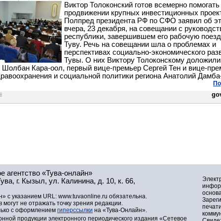
Виктор Толоконский готов всемерно помогать
продвижении крупных инвестиционных проек
Полпред президента РФ по СФО заявил об э
вчера, 23 декабря, на совещании с руководс
республики, завершившем его рабочую поезд
Туву. Речь на совещании шла о проблемах и
перспективах социально-экономического раз
Тувы. О них Виктору Толоконскому доложили
 Шолбан Кара-оол, первый вице-премьер Сергей Тен и вице-пре
равоохранения и социальной политики региона Анатолий Дамба
По
gov
е агентство «Тува-онлайн»
Элект
а, г. Кызыл, ул. Калинина, д. 10, к. 66,
инфор
основа
» с указанием URL: www.tuvaonline.ru обязательна.
Зарег
могут не отражать точку зрения редакции.
печат
лько с оформлением
гиперссылки
на «Тува-Онлайн».
комму
нной продукции электронного периодического издания «Сетевое
Свидет