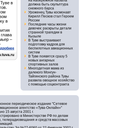
на набережной Кызыла
 Туве в
должна быть скульптура
тов.
снежного барса
том
Уроженец Тувы космонавт
твом
Кирилл Песков стал Героем
России
ку в
Последние часы жизни
девочек: раскрыты детали
вития
странной трагедии в
 глава
Кызыле
мьер –
В Туве выстраивают
-
подготовку кадров для
дробнее
беспилотных авиационных
систем
.tuva.ru
В Туве появятся сразу 5
новых ангарных
спортивных залов
Многодетная мама из
далекого Монгун-
Тайгинского района Тувы
развила овощное хозяйство
с помощью соцконтракта
ронное периодическое издание "Сетевое
мационное агентство «Тува-Онлайн»"
но 15 августа 2001 г.
истрировано в Министерстве РФ по делам
и, телерадиовещания и средств массовых
никаций.
ельство Эл №77-6060 от 22 февраля 2002 г.