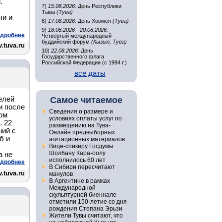
.
7)
15.08.2026:
День Республики
Тыва
(Тува)
чи и
8)
17.08.2026:
День Хоомея
(Тува)
9)
18.08.2026 - 20.08.2026:
дробнее
Четвертый международный
буддийский форум
(Кызыл, Тува)
.tuva.ru
10)
22.08.2026:
День
Государственного флага
Российской Федерации (с 1994 г.)
все даты
елей
Самое читаемое
и после
Сведения о размере и
ом
условиях оплаты услуг по
. 22
размещению на Тува-
ний с
Онлайн предвыборных
б и
агитационных материалов
Вице-спикеру Госдумы
Шолбану Кара-оолу
а не
исполнилось 60 лет
дробнее
В Сибири пересчитают
.tuva.ru
манулов
В Аргентине в рамках
Международной
скульптурной биеннале
отметили 150-летие со дня
рождения Степана Эрьзи
Жители Тувы считают, что