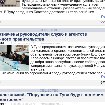
муниципальных органов власти приспущены флаги
Телерадиокомпаниям и учреждениям культуры
рекомендовано отменить развлекательные переда
я.
В Туву сегодня из Боготола доставлены тела погибших.
По
gov
ОБЩЕСТВО
азначены руководители служб и агентств
нного правительства
10 г.
| Просмотров: 4325 | Комментариев: 0
В Туве продолжаются назначения руководит
региональных органов исполнительной власт
объявленной премьером республики Шолбан
Кара-оолом в ноябре отставки правительства
декабря глава республики после собеседова
кандидатами назначил руководителей 9 служ
агентств.
ых изменений по персоналиям среди руководителей этого звен
По
gov
ОБЩЕСТВО
олоконский: "Поручения по Туве будут под моим
контролем"
10 г.
| Просмотров: 3778 | Комментариев: 0