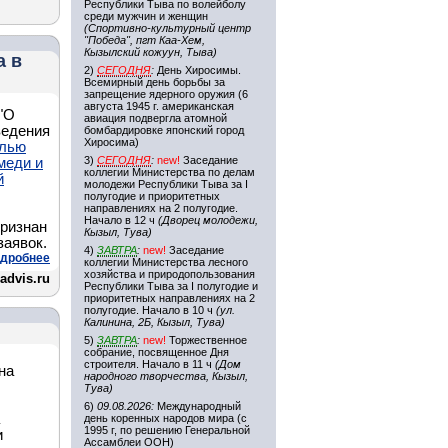
Республики Тыва по волейболу
среди мужчин и женщин
(Спортивно-культурный центр
"Победа", пгт Каа-Хем,
Кызылский кожуун, Тыва)
а в
2)
СЕГОДНЯ
:
День Хиросимы.
Всемирный день борьбы за
запрещение ядерного оружия (6
августа 1945 г. американская
"О
авиация подвергла атомной
ведения
бомбардировке японский город
Хиросима)
елью
3)
СЕГОДНЯ
:
new!
Заседание
меди и
коллегии Министерства по делам
й
молодежи Республики Тыва за I
полугодие и приоритетных
направлениях на 2 полугодие.
Начало в 12 ч
(Дворец молодежи,
признан
Кызыл, Тува)
заявок.
4)
ЗАВТРА
:
new!
Заседание
дробнее
коллегии Министерства лесного
хозяйства и природопользования
advis.ru
Республики Тыва за I полугодие и
приоритетных направлениях на 2
полугодие. Начало в 10 ч
(ул.
Калинина, 2Б, Кызыл, Тува)
5)
ЗАВТРА
:
new!
Торжественное
собрание, посвященное Дня
строителя. Начало в 11 ч
(Дом
на
народного творчества, Кызыл,
Тува)
6)
09.08.2026:
Международный
день коренных народов мира (с
1995 г, по решению Генеральной
и
Ассамблеи ООН)