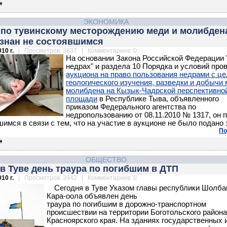
ЭКОНОМИКА
 по тувинскому месторождению меди и молибден
изнан не состоявшимся
10 г.
| Просмотров: 3637 | Комментариев: 0
На основании Закона Российской Федерации 
недрах" и раздела 10 Порядка и условий про
аукциона на право пользования недрами с ц
геологического изучения, разведки и добычи 
молибдена на Кызык-Чадрской перспективно
площади
в Республике Тыва, объявленного
приказом Федерального агентства по
недропользованию от 08.11.2010 № 1317, он 
шимся в связи с тем, что на участие в аукционе не было подано 
По
ОБЩЕСТВО
в Туве день траура по погибшим в ДТП
10 г.
| Просмотров: 3942 | Комментариев: 0
Сегодня в Туве Указом главы республики Шолба
Кара-оола объявлен день
траура по погибшим в дорожно-транспортном
происшествии на территории Боготольского района
Красноярского края. На зданиях государственных 