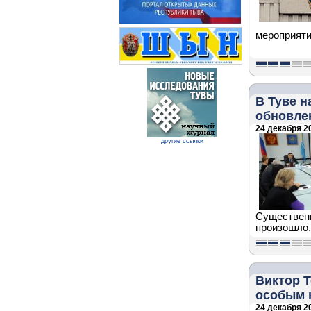
мероприяти
В Туве н
обновле
24 декабря 20
другие ссылки
Существенн
произошло.
Виктор Т
особым 
24 декабря 20