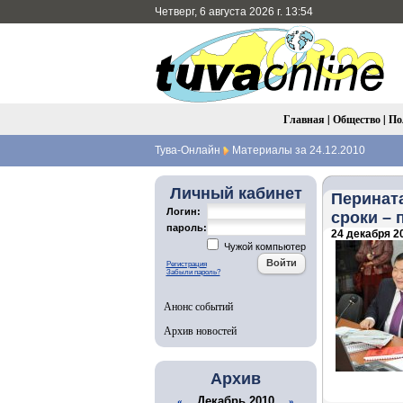
Четверг, 6 августа 2026 г. 13:54
Главная
|
Общество
|
По
Тува-Онлайн
Материалы за 24.12.2010
Личный кабинет
Перината
Логин:
сроки – 
пароль:
24 декабря 20
Чужой компьютер
Регистрация
Забыли пароль?
Анонс событий
Архив новостей
Архив
Декабрь 2010
«
»