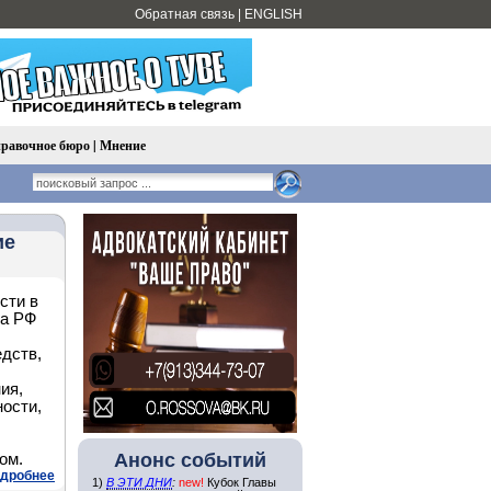
Обратная связь
|
ENGLISH
равочное бюро
|
Мнение
ие
сти в
та РФ
едств,
ия,
ности,
Анонс событий
ом.
дробнее
1)
В ЭТИ ДНИ
:
new!
Кубок Главы