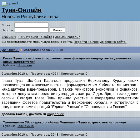
Тува-Онлайн
Новости Республики Тыва
Логин:
Пароль:
ENGLISH
|
Регистрация на сайте
|
Забыли пароль?
Вы просматриваете мобильную версию сайта.
Перейти на полную версию сайта.
Тува-Онлайн
Материалы за 06.12.2010
Глава Тувы согласовал с парламентскими фракциями кандидатов на должности
своих заместителей
Рубрика:
Политика
6 декабря 2010 г. | Просмотров: 4054 | Комментариев: 0
Глава Тувы Шолбан Кара-оол представил Верховному Хуралу своих
назначенцев на ключевые посты в формируемом им Кабинете министров -
кандидатуры вице-премьеров, а также министров экономики и финансов,
которых депутатам предстоит утвердить завтра, 7 декабря, на заседании
сессии. Сегодня глава Тувы принял участие в очередном совместном
заседании Советов правительства и Верховного Хурала, и встретился с
представителями фракций "Единая Россия" и "Справедливая Россия".
Долаана Салчак, gov.tuva.ru
Подробнее
Таможенники Убсанурского аймака Монголии и Тувы встретились на границе
Рубрика:
Экономика
6 декабря 2010 г. | Просмотров: 3543 | Комментариев: 0