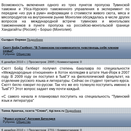
Возможность включения одного из трех пунктов пропуска Тувинской
таможни и Убса-Нурского таможенного управления в эксперимент по
передаче «из рук в руки» информации о стоимости живого скота, мяса и
мясопродуктов на внутреннем рынке Монголии обсуждалась в числе других
вопросов на международной встрече тувинских и монгольских
таможенников в пункте пропуска на российско-монгольской границе
Хандагайты (Россия) – Боршо (Монголия).
Сылдыс Ооржак
Подробнее
Скотт Бойд Гилберт: "В Тувинском госуниверситете чувствуешь себя членом
семьи"
Рубрика:
Общество
6 декабря 2010 г. | Просмотров: 2895 | Комментариев: 0
Скотт Бойд Гилберт получил степень бакалавра по специальности
«Международные отношения» в Хотон колледже в штате Нью-Йорк в 2007
году. В 2009 году он поступил в ТывГУ на филологический факультет, на
отделение русского языка и литературы. Сейчас он студент третьего курса.
Скотт бегло говорит по-русски. Так что же его толкнуло поступить именно в
ТывГУ? Этот вопрос задает ему почти каждый.
«С самого начала я планировал поступить на специальность "Тувинский
язык и литература"
Таяна Аракчаа, газета "Слово", tigi.tuva.ru
Подробнее
"Факел успеха" Артемия Бичелдея
Рубрика:
Общество
6 декабря 2010 г. | Просмотров: 2701 | Комментариев: 0