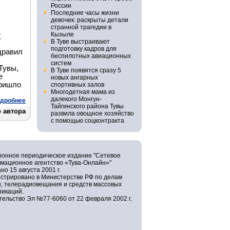
России
Последние часы жизни
девочек: раскрыты детали
странной трагедии в
Кызыле
т
В Туве выстраивают
подготовку кадров для
дравил
беспилотных авиационных
систем
Тувы,
В Туве появятся сразу 5
е
новых ангарных
пришло
спортивных залов
Многодетная мама из
далекого Монгун-
дробнее
Тайгинского района Тувы
 автора
развила овощное хозяйство
с помощью соцконтракта
ронное периодическое издание "Сетевое
мационное агентство «Тува-Онлайн»"
но 15 августа 2001 г.
истрировано в Министерстве РФ по делам
и, телерадиовещания и средств массовых
никаций.
ельство Эл №77-6060 от 22 февраля 2002 г.