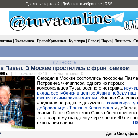
Сделать стартовой
|
Добавить в избранное
|
RSS
литика
|
Экономика
|
Право/Криминал
|
Культура
|
Спорт
|
Наука
|
Личность
|
Сп
ЛИЧНОСТЬ
в Павел. В Москве простились с фронтовиком
09 г.
| Просмотров: 6346 | Комментариев: 0
Сегодня в Москве состоялись похороны Павла
Петровича Филиппова, одного из первых
комсомольцев Тувы, военного историка,
изуча
вклад республики в центре Азии в победу над
фашистскими захватчиками
. Именно Филиппов
«поднял» наградные документы
командира ту
добровольцев Тюлюша Кечил-оола
и добился,
звание Героя Советского Союза было присвое
легендарному гвардейцу через почти 40 лет п
окончания войны.
По
Дина Оюн, фото