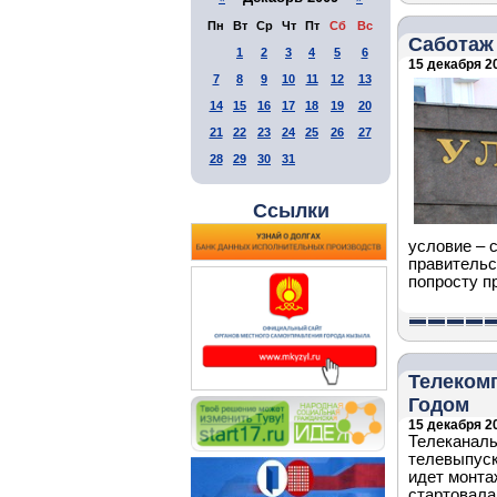
Пн
Вт
Ср
Чт
Пт
Сб
Вс
Саботаж 
1
2
3
4
5
6
15 декабря 20
7
8
9
10
11
12
13
14
15
16
17
18
19
20
21
22
23
24
25
26
27
28
29
30
31
Ссылки
условие – 
правительс
попросту п
Телекомп
Годом
15 декабря 20
Телеканалы
телевыпуск
идет монта
стартовала