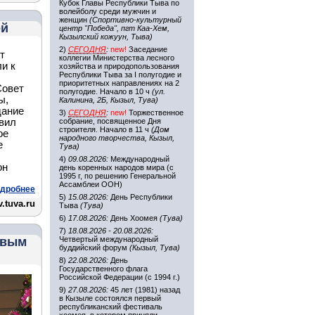
Кубок Главы Республики Тыва по
волейболу среди мужчин и
женщин
(Спортивно-культурный
ей
центр "Победа", пгт Каа-Хем,
Кызылский кожуун, Тыва)
2)
СЕГОДНЯ
:
new!
Заседание
т
коллегии Министерства лесного
и к
хозяйства и природопользования
Республики Тыва за I полугодие и
приоритетных направлениях на 2
Совет
полугодие. Начало в 10 ч
(ул.
ы,
Калинина, 2Б, Кызыл, Тува)
дание
3)
СЕГОДНЯ
:
new!
Торжественное
авил
собрание, посвященное Дня
строителя. Начало в 11 ч
(Дом
ое
народного творчества, Кызыл,
е
Тува)
4)
09.08.2026:
Международный
он
день коренных народов мира (с
1995 г, по решению Генеральной
Ассамблеи ООН)
дробнее
5)
15.08.2026:
День Республики
.tuva.ru
Тыва
(Тува)
6)
17.08.2026:
День Хоомея
(Тува)
7)
18.08.2026 - 20.08.2026:
овым
Четвертый международный
буддийский форум
(Кызыл, Тува)
8)
22.08.2026:
День
Государственного флага
Российской Федерации (с 1994 г.)
9)
27.08.2026:
45 лет (1981) назад
в Кызыле состоялся первый
республиканский фестиваль