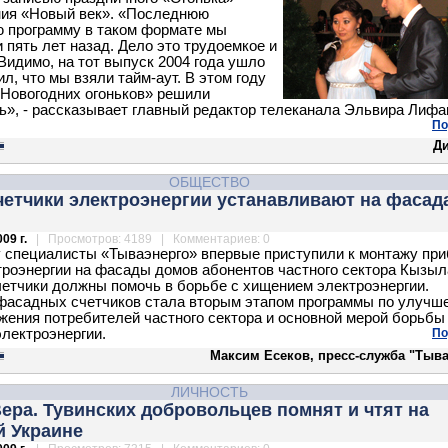
ния «Новый век». «Последнюю
 программу в таком формате мы
 пять лет назад. Дело это трудоемкое и
 Видимо, на тот выпуск 2004 года ушло
ил, что мы взяли тайм-аут. В этом году
Новогодних огоньков» решили
ь», - рассказывает главный редактор телеканала Эльвира Лифа
По
Д
ОБЩЕСТВО
четчики электроэнергии устанавливают на фасад
09 г.
| Просмотров: 4189 | Комментариев: 0
у специалисты «Тываэнерго» впервые приступили к монтажу пр
троэнергии на фасады домов абонентов частного сектора Кызыл
етчики должны помочь в борьбе с хищением электроэнергии.
фасадных счетчиков стала вторым этапом программы по улучш
жения потребителей частного сектора и основной мерой борьбы
лектроэнергии.
По
Максим Есеков, пресс-служба "Тыва
ЛИЧНОСТЬ
ера. Тувинских добровольцев помнят и чтят на
й Украине