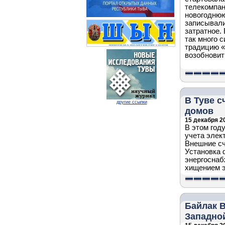
телекомпа
новогоднюю
записывали
затратное.
так много с
традицию «
возобновит
В Туве с
другие ссылки
домов
15 декабря 20
В этом год
учета элек
Внешние сч
Установка 
энергоснаб
хищением э
Байлак В
Западно