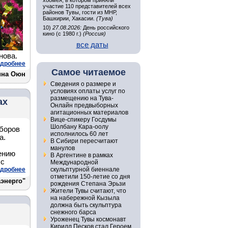
хоомея, в котором приняли
участие 110 представителей всех
районов Тувы, гости из МНР,
Башкирии, Хакасии.
(Тува)
10)
27.08.2026:
День российского
кино (с 1980 г.)
(Россия)
все даты
нова.
дробнее
Самое читаемое
ина Оюн
Сведения о размере и
условиях оплаты услуг по
размещению на Тува-
ах
Онлайн предвыборных
агитационных материалов
Вице-спикеру Госдумы
Шолбану Кара-оолу
иборов
исполнилось 60 лет
а.
В Сибири пересчитают
манулов
ению
В Аргентине в рамках
 с
Международной
дробнее
скульптурной биеннале
отметили 150-летие со дня
энерго"
рождения Степана Эрьзи
Жители Тувы считают, что
на набережной Кызыла
должна быть скульптура
снежного барса
Уроженец Тувы космонавт
Кирилл Песков стал Героем