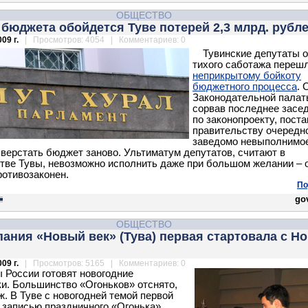
ОБЩЕСТВО
бюджета обойдется Туве потерей 2,3 млрд. рубл
09 г.
| Просмотров: 4054 | Комментариев: 0
Тувинские депутаты
о
тихого саботажа перешл
неприкрытому бойкоту
бюджетного процесса
. 
Законодательной палат
сорвав последнее засе
по законопроекту, пост
правительству очередн
заведомо невыполнимо
сверстать бюджет заново. Ультиматум депутатов, считают в
тве Тувы, невозможно исполнить даже при большом желании – 
ротивозаконен.
По
gov
ОБЩЕСТВО
ания «Новый век» (Тува) первая стартовала с Н
09 г.
| Просмотров: 5165 | Комментариев: 0
 России готовят новогодние
и. Большинство «Огоньков» отснято,
ж. В Туве с новогодней темой первой
 записью праздничного «Огонька»