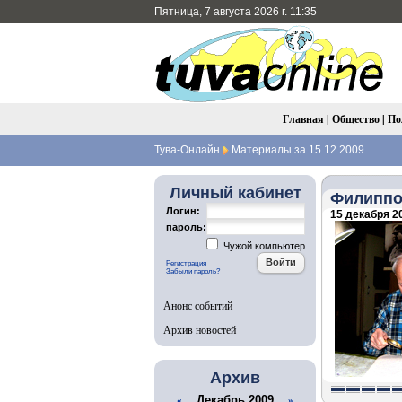
Пятница, 7 августа 2026 г. 11:35
Главная
|
Общество
|
По
Тува-Онлайн
Материалы за 15.12.2009
Личный кабинет
Филиппо
Логин:
15 декабря 20
пароль:
Чужой компьютер
Регистрация
Забыли пароль?
Анонс событий
Архив новостей
Архив
Декабрь 2009
«
»