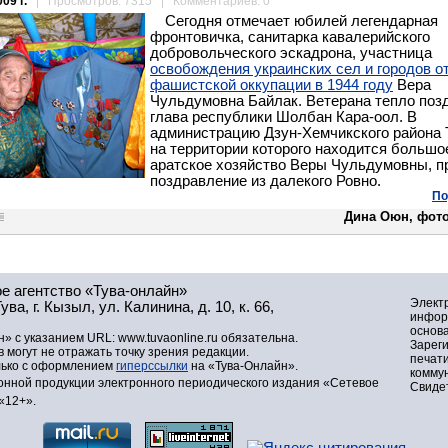
09 г.
| Просмотров: 7315 | Комментариев: 0
Сегодня отмечает юбилей легендарная
фронтовичка, санитарка кавалерийского
добровольческого эскадрона, участница
освобождения украинских сел и городов о
фашистской оккупации в 1944 году
Вера
Чульдумовна Байлак. Ветерана тепло поз
глава республики Шолбан Кара-оол. В
администрацию Дзун-Хемчикского района 
на территории которого находится большо
аратское хозяйство Веры Чульдумовны, 
поздравление из далекого Ровно.
По
Дина Оюн, фото
е агентство «Тува-онлайн»
Элект
а, г. Кызыл, ул. Калинина, д. 10, к. 66,
инфор
основа
» с указанием URL: www.tuvaonline.ru обязательна.
Зарег
могут не отражать точку зрения редакции.
печат
лько с оформлением
гиперссылки
на «Тува-Онлайн».
комму
нной продукции электронного периодического издания «Сетевое
Свидет
«12+».