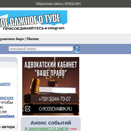
Обратная связь
|
ENGLISH
равочное бюро
|
Мнение
вшего
винских
 чтобы
но
осле
дробнее
Анонс событий
 автора
1)
ЗАКАНЧИВАЕТСЯ ЗАВТРА
:
new!