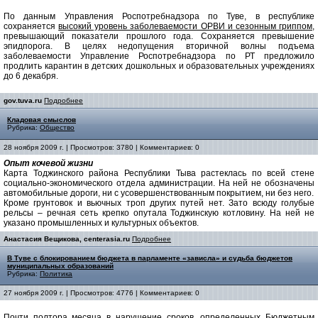
По данным Управления Роспотребнадзора по Туве, в республике
сохраняется
высокий уровень заболеваемости ОРВИ и сезонным гриппом
,
превышающий показатели прошлого года. Сохраняется превышение
эпидпорога. В целях недопущения вторичной волны подъема
заболеваемости Управление Роспотребнадзора по РТ предложило
продлить карантин в детских дошкольных и образовательных учреждениях
до 6 декабря.
gov.tuva.ru
Подробнее
Кладовая смыслов
Рубрика:
Общество
28 ноября 2009 г. | Просмотров: 3780 | Комментариев: 0
Опыт кочевой жизни
Карта Тоджинского района Республики Тыва растеклась по всей стене
социально-экономического отдела администрации. На ней не обозначены
автомобильные дороги, ни с усовершенствованным покрытием, ни без него.
Кроме грунтовок и вьючных троп других путей нет. Зато всюду голубые
рельсы – речная сеть крепко опутала Тоджинскую котловину. На ней не
указано промышленных и культурных объектов.
Анастасия Вещикова, centerasia.ru
Подробнее
В Туве с блокированием бюджета в парламенте «зависла» и судьба бюджетов
муниципальных образований
Рубрика:
Политика
27 ноября 2009 г. | Просмотров: 4776 | Комментариев: 0
Почти
полтора месяца в нарушение сроков
, определенных Бюджетным