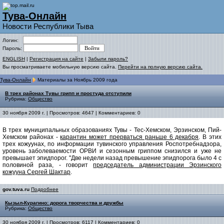
Тува-Онлайн
Новости Республики Тыва
Логин:
Пароль:
ENGLISH
|
Регистрация на сайте
|
Забыли пароль?
Вы просматриваете мобильную версию сайта.
Перейти на полную версию сайта.
Тува-Онлайн
Материалы за Ноябрь 2009 года
В трех районах Тувы грипп и простуда отступили
Рубрика:
Общество
30 ноября 2009 г. | Просмотров: 4647 | Комментариев: 0
В трех муниципальных образованиях Тувы - Тес-Хемском, Эрзинском, Пий-
Хемском районах -
карантин может прерваться раньше 6 декабря
. В этих
трех кожуунах, по информации тувинского управления Роспотребнадзора,
уровень заболеваемости ОРВИ и сезонным гриппом снизился и уже не
превышает эпидпорог. "Две недели назад превышение эпидпорога было 4 с
половиной раза, - говорит
председатель администрации Эрзинского
кожууна Сергей Шактар
.
gov.tuva.ru
Подробнее
Кызыл-Курагино: дорога творчества и дружбы
Рубрика:
Общество
30 ноября 2009 г. | Просмотров: 6117 | Комментариев: 0