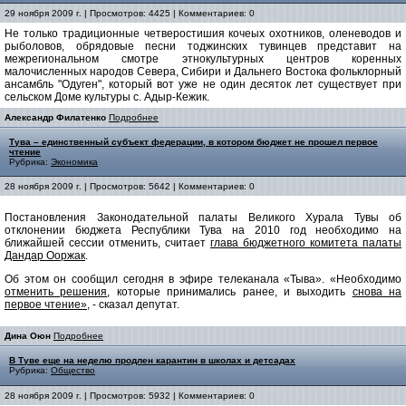
29 ноября 2009 г. | Просмотров: 4425 | Комментариев: 0
Не только традиционные четверостишия кочеых охотников, оленеводов и
рыболовов, обрядовые песни тоджинских тувинцев представит на
межрегиональном смотре этнокультурных центров коренных
малочисленных народов Севера, Сибири и Дальнего Востока фольклорный
ансамбль "Одуген", который вот уже не один десяток лет существует при
сельском Доме культуры с. Адыр-Кежик.
Александр Филатенко
Подробнее
Тува – единственный субъект федерации, в котором бюджет не прошел первое
чтение
Рубрика:
Экономика
28 ноября 2009 г. | Просмотров: 5642 | Комментариев: 0
Постановления Законодательной палаты Великого Хурала Тувы об
отклонении бюджета Республики Тува на 2010 год необходимо на
ближайшей сессии отменить, считает
глава бюджетного комитета палаты
Дандар Ооржак
.
Об этом он сообщил сегодня в эфире телеканала «Тыва». «Необходимо
отменить решения
, которые принимались ранее, и выходить
снова на
первое чтение»
, - сказал депутат.
Дина Оюн
Подробнее
В Туве еще на неделю продлен карантин в школах и детсадах
Рубрика:
Общество
28 ноября 2009 г. | Просмотров: 5932 | Комментариев: 0