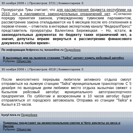
30 ноября 2009 г. | Просмотров: 3721 | Комментариев: 0
Прокуратура Тувы считает, что
для рассмотрения бюджета республики на
2010 год в парламенте законодательных ограничений нет
. «Согласно
порядку принятия законов, утвержденному тувинским парламентом,
рассмотрение закона откладывается на 6 месяцев после его отклонения в
первом чтении, – отметила в интервью экспертному каналу "ФедералПресс"
представитель прокуратуры Валентина Бережецкая. – Но, кстати,
в
законодательных документах по бюджету таких ограничений нет, а
значит, депутаты вправе вернуться к рассмотрению финансового
документа в любое время
».
По информации fedpress.ru, tuvaonline.ru
Подробнее
В выходные дни на лыжную станцию "Тайга" начнет ходить рейсовый автобус
Рубрика:
Общество
30 ноября 2009 г. | Просмотров: 4018 | Комментариев: 0
После многолетнего перерыва любители активного отдыха смогут
отправиться на лыжную станцию "Тайга" муниципальным транспортом. С 5
декабря по выходным дням любимое место отдыха кызылчан свяжет с
Кызылом рейсовый автобус муниципального автотранспортного
предприятия. По субботам и воскресеньям в 10 часов автобус будет
отправляться от городского автовокзала. Отправка из станции "Тайга" в
Кызыл в 15 часов.
kyzyl.tuva.ru
Подробнее
Тоджинцы представят на межрегиональном смотре в Чите амулеты из меха и
бисера
Рубрика:
Общество