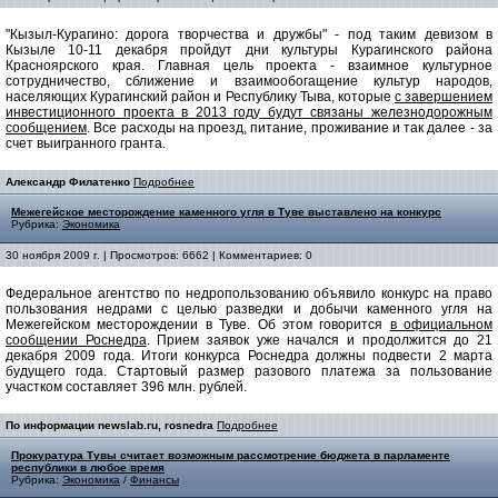
"Кызыл-Курагино: дорога творчества и дружбы" - под таким девизом в
Кызыле 10-11 декабря пройдут дни культуры Курагинского района
Красноярского края. Главная цель проекта - взаимное культурное
сотрудничество, сближение и взаимообогащение культур народов,
населяющих Курагинский район и Республику Тыва, которые
с завершением
инвестиционного проекта в 2013 году будут связаны железнодорожным
сообщением
. Все расходы на проезд, питание, проживание и так далее - за
счет выигранного гранта.
Александр Филатенко
Подробнее
Межегейское месторождение каменного угля в Туве выставлено на конкурс
Рубрика:
Экономика
30 ноября 2009 г. | Просмотров: 6662 | Комментариев: 0
Федеральное агентство по недропользованию объявило конкурс на право
пользования недрами с целью разведки и добычи каменного угля на
Межегейском месторождении в Туве. Об этом говорится
в официальном
сообщении Роснедра
. Прием заявок уже начался и продолжится до 21
декабря 2009 года. Итоги конкурса Роснедра должны подвести 2 марта
будущего года. Cтартовый размер разового платежа за пользование
участком составляет 396 млн. рублей.
По информации newslab.ru, rosnedra
Подробнее
Прокуратура Тувы считает возможным рассмотрение бюджета в парламенте
республики в любое время
Рубрика:
Экономика
/
Финансы