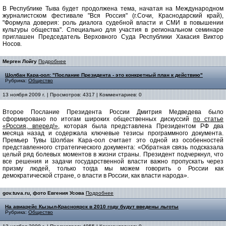
В Республике Тыва будет продолжена тема, начатая на Международном
журналистском фестивале "Вся Россия" (г.Сочи, Краснодарский край),
"Формула доверия: роль диалога судебной власти и СМИ в повышении
культуры общества". Специально для участия в региональном семинаре
приглашен Председатель Верховного Суда Республики Хакасия Виктор
Носов.
Мерген Лойгу
Подробнее
Шолбан Кара-оол: "Послание Президента - это конкретный план к действию"
Рубрика:
Общество
13 ноября 2009 г. | Просмотров: 4317 | Комментариев: 0
Второе Послание Президента России Дмитрия Медведева было
сформировано по итогам широких общественных дискуссий
по статье
«Россия, вперед!»
, которая была представлена Президентом РФ два
месяца назад и содержала ключевые тезисы программного документа.
Премьер Тувы Шолбан Кара-оол считает это одной из особенностей
представленного стратегического документа: «Обратная связь подсказала
целый ряд болевых моментов в жизни страны. Президент подчеркнул, что
все решения и задачи государственной власти важно пропускать через
призму людей, только тогда мы можем говорить о России как
демократической стране, о власти в России, как власти народа».
gov.tuva.ru, фото Евгения Усова
Подробнее
На авиарейс Кызыл-Красноярск в 2010 году будут введены льготы
Рубрика:
Общество