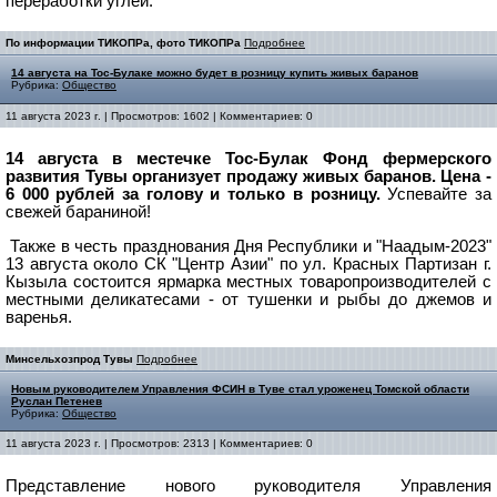
переработки углей.
По информации ТИКОПРа, фото ТИКОПРа
Подробнее
14 августа на Тос-Булаке можно будет в розницу купить живых баранов
Рубрика:
Общество
11 августа 2023 г. | Просмотров: 1602 | Комментариев: 0
14 августа в местечке Тос-Булак Фонд фермерского
развития Тувы
организует продажу живых баранов. Цена -
6 000 рублей за голову и только в розницу.
Успевайте за
свежей бараниной!
Также в
честь празднования Дня Республики и "Наадым-2023"
13 августа около СК "Центр Азии" по ул. Красных Партизан г.
Кызыла состоится ярмарка местных товаропроизводителей с
местными деликатесами - от тушенки и рыбы до джемов и
варенья.
Минсельхозпрод Тувы
Подробнее
Новым руководителем Управления ФСИН в Туве стал уроженец Томской области
Руслан Петенев
Рубрика:
Общество
11 августа 2023 г. | Просмотров: 2313 | Комментариев: 0
Представление нового руководителя Управления