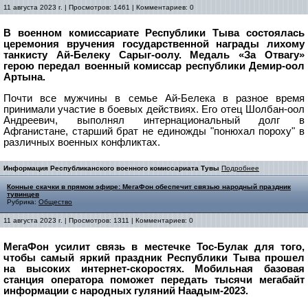
11 августа 2023 г. | Просмотров: 1461 | Комментариев: 0
В военном комиссариате Республики Тыва состоялась
церемония вручения государственной награды лихому
танкисту Ай-Белеку Сарыг-оолу. Медаль «За Отвагу»
герою передал военный комиссар республики Демир-оол
Артына.
Почти все мужчины в семье Ай-Белека в разное время
принимали участие в боевых действиях. Его отец Шолбан-оол
Андреевич, выполнял интернациональный долг в
Афганистане, старший брат не единожды "понюхал пороху" в
различных военных конфликтах.
Информация Республиканского военного комиссариата Тувы
Подробнее
Конные скачки в прямом эфире: МегаФон обеспечит связью народный праздник
тувинцев
Рубрика:
Общество
11 августа 2023 г. | Просмотров: 1311 | Комментариев: 0
МегаФон усилит связь в местечке Тос-Булак для того,
чтобы самый яркий праздник Республики Тыва прошел
на высоких интернет-скоростях. Мобильная базовая
станция оператора поможет передать тысячи мегабайт
информации с народных гуляний Наадым-2023.