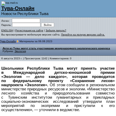
Тува-Онлайн
Новости Республики Тыва
Логин:
Пароль:
ENGLISH
|
Регистрация на сайте
|
Забыли пароль?
Вы просматриваете мобильную версию сайта.
Перейти на полную версию сайта.
Тува-Онлайн
Материалы за 06.08.2023
Дети из Тувы могут стать участниками международного экологического конкурса
Рубрика:
Экология
6 августа 2023 г. | Просмотров: 1142 | Комментариев: 0
Школьники Республики Тыва могут принять участие
в Международной детско-юношеской премии
«Экология — дело каждого», которая проводится
по федеральному проекту «Сохранение лесов»
нацпроекта «Экология».
Об этом сообщили в региональном
министерстве природных ресурсов и экологии.
«Министерство
лесного хозяйства и природопользования совместно
с Тувинским институтом гуманитарных и прикладных
социально-экономических исследований утвердили план
мероприятий по экопремии и приступили к его
осуществлению», — уточнили в ведомстве.