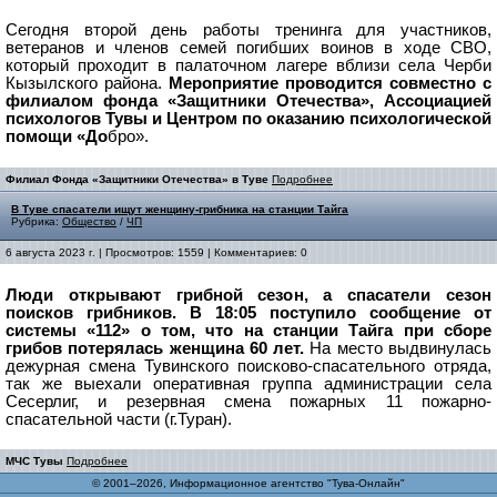
Сегодня второй день работы тренинга для участников,
ветеранов и членов семей погибших воинов в ходе СВО,
который проходит в палаточном лагере вблизи села Черби
Кызылского района.
Мероприятие проводится совместно с
филиалом фонда «Защитники Отечества», Ассоциацией
психологов Тувы и Центром по оказанию психологической
помощи «До
бро».
Филиал Фонда «Защитники Отечества» в Туве
Подробнее
В Туве спасатели ищут женщину-грибника на станции Тайга
Рубрика:
Общество
/
ЧП
6 августа 2023 г. | Просмотров: 1559 | Комментариев: 0
Люди открывают грибной сезон, а спасатели сезон
поисков грибников.
В 18:05 поступило сообщение от
системы «112» о том, что на станции Тайга при сборе
грибов потерялась женщина 60 лет.
На место выдвинулась
дежурная смена Тувинского поисково-спасательного отряда,
так же выехали оперативная группа администрации села
Сесерлиг, и резервная смена пожарных 11 пожарно-
спасательной части (г.Туран).
МЧС Тувы
Подробнее
© 2001–2026, Информационное агентство "Тува-Онлайн"