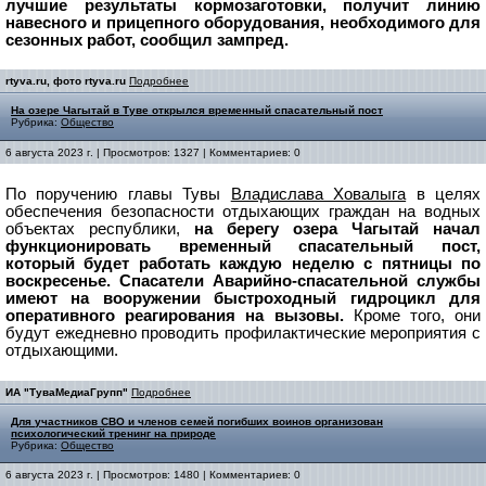
лучшие результаты кормозаготовки, получит линию
навесного и прицепного оборудования, необходимого для
сезонных работ, сообщил зампред.
rtyva.ru, фото rtyva.ru
Подробнее
На озере Чагытай в Туве открылся временный спасательный пост
Рубрика:
Общество
6 августа 2023 г. | Просмотров: 1327 | Комментариев: 0
По поручению главы Тувы
Владислава Ховалыга
в целях
обеспечения​ безопасности отдыхающих граждан на водных
объектах республики,
на берегу озера Чагытай начал
функционировать временный спасательный пост,
который будет работать каждую неделю с пятницы по
воскресенье.
Спасатели Аварийно-спасательной службы
имеют на вооружении быстроходный гидроцикл для
оперативного реагирования на вызовы.
Кроме того, они
будут ежедневно проводить профилактические мероприятия с
отдыхающими.
ИА "ТуваМедиаГрупп"
Подробнее
Для участников СВО и членов семей погибших воинов организован
психологический тренинг на природе
Рубрика:
Общество
6 августа 2023 г. | Просмотров: 1480 | Комментариев: 0