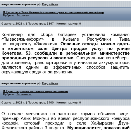
национальныепроекты.рф
Подробнее
В Кызыле в Туве батарейки можно сдать в специальный контейнер
Рубрика:
Экология
6 августа 2023 г. | Просмотров: 1367 | Комментариев: 0
Контейнер для сбора батареек установила компания
«Тывасвязьинформ» в Кызыле Республики Тыва
по нацпроекту «Экология».
Опасные отходы можно сдать
в клиентском зале Центра продаж услуг по улице
Кочетова, 53, сообщили в региональном министерстве
природных ресурсов и экологии.
Специальные контейнеры
для хранения, транспортировки и утилизации аккумуляторов
являются одним из эффективных способов защитить
окружающую среду от загрязнения.
национальныепроекты.рф
Подробнее
В Туве стартовал месячник кормозаготовки
Рубрика:
Экономика
6 августа 2023 г. | Просмотров: 1400 | Комментариев: 0
О начале месячника по заготовке кормов объявил вице-
премьер Алик Монгуш во время республиканского конкурса
косарей, который проходил в селе Хайыракан Дзун-
Хемчикского района 3 августа.
Муниципалитет, показавший