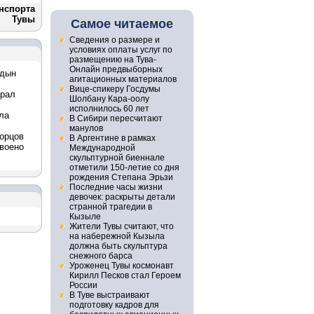
нспорта
Тувы
Самое читаемое
Сведения о размере и
условиях оплаты услуг по
размещению на Тува-
Онлайн предвыборных
йдын
агитационных материалов
Вице-спикеру Госдумы
грал
Шолбану Кара-оолу
исполнилось 60 лет
ла
В Сибири пересчитают
манулов
орцов
В Аргентине в рамках
воено
Международной
скульптурной биеннале
отметили 150-летие со дня
рождения Степана Эрьзи
Последние часы жизни
девочек: раскрыты детали
странной трагедии в
Кызыле
Жители Тувы считают, что
на набережной Кызыла
должна быть скульптура
снежного барса
Уроженец Тувы космонавт
Кирилл Песков стал Героем
России
В Туве выстраивают
подготовку кадров для