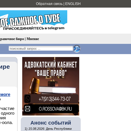
Обратная связь
|
ENGLISH
равочное бюро
|
Мнение
ире
моге
о
участие
 одного
ния
Анонс событий
л-оола.
1)
15.08.2026:
День Республики