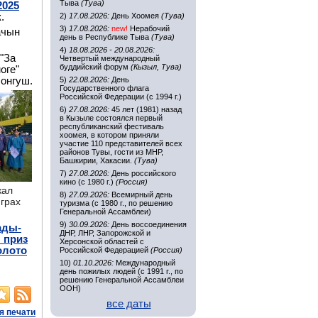
Тыва
(Тува)
2025
к.
2)
17.08.2026:
День Хоомея
(Тува)
3)
17.08.2026:
new!
Нерабочий
ачын
день в Республике Тыва
(Тува)
4)
18.08.2026 - 20.08.2026:
"
За
Четвертый международный
буддийский форум
(Кызыл, Тува)
оге"
онгуш.
5)
22.08.2026:
День
Государственного флага
Российской Федерации (с 1994 г.)
6)
27.08.2026:
45 лет (1981) назад
в Кызыле состоялся первый
республиканский фестиваль
хоомея, в котором приняли
участие 110 представителей всех
районов Тувы, гости из МНР,
Башкирии, Хакасии.
(Тува)
7)
27.08.2026:
День российского
кино (с 1980 г.)
(Россия)
кал
8)
27.09.2026:
Всемирный день
играх
туризма (с 1980 г., по решению
Генеральной Ассамблеи)
9)
30.09.2026:
День воссоединения
ады-
ДНР, ЛНР, Запорожской и
 приз
Херсонской областей с
золото
Российской Федерацией
(Россия)
10)
01.10.2026:
Международный
день пожилых людей (с 1991 г., по
решению Генеральной Ассамблеи
ООН)
все даты
я печати