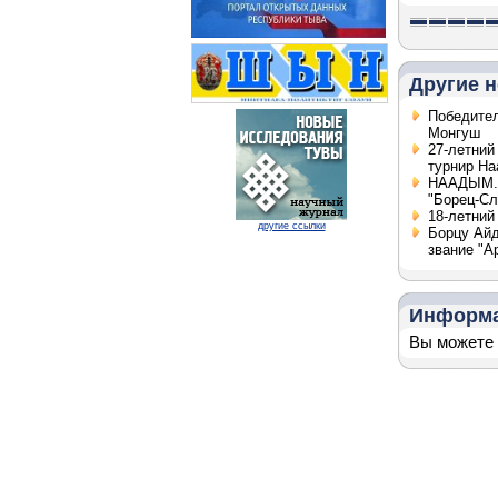
Другие н
Победител
Монгуш
27-летний
турнир На
НААДЫМ. П
"Борец-Сл
18-летний
другие ссылки
Борцу Айд
звание "А
Информ
Вы можете 