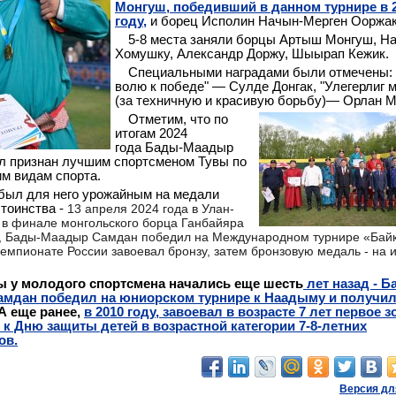
Монгуш, победивший в данном турнире в 
году,
и борец Исполин Начын-Мерген Ооржа
5-8 места заняли борцы Артыш Монгуш, Н
Хомушку, Александр Доржу, Шыырап Кежик.
Специальными наградами были отмечены: 
волю к победе" — Сулде Донгак, "
Улегерлиг м
(за техничную и красивую борьбу)— Орлан М
Отметим, что по
итогам 2024
года
Бады-Маадыр
 признан лучшим спортсменом Тувы по
м видам спорта
.
 был для него урожайным на медали
стоинства -
13 апреля 2024 года в Улан-
 в финале монгольского борца Ганбайяра
, Бады-Маадыр Самдан победил на Международном турнире «Бай
емпионате России завоевал бронзу, затем бронзовую медаль - на 
ы у молодого спортсмена начались еще шесть
лет назад - Б
мдан победил на юниорском турнире к Наадыму и получил
А еще ранее,
в 2010 году, завоевал в возрасте 7 лет первое 
 к Дню защиты детей в возрастной категории 7-8-летних
ов.
Версия дл