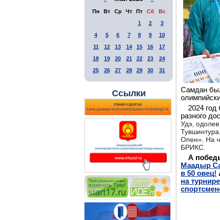
Пн
Вт
Ср
Чт
Пт
Сб
Вс
1
2
3
4
5
6
7
8
9
10
11
12
13
14
15
16
17
18
19
20
21
22
23
24
25
26
27
28
29
30
31
Самдан был
Ссылки
олимпийски
2024 год
разного до
Удэ,
одолев
Тувшинтура
Опен»
. На
ч
БРИКС.
А побед
Маадыр Са
в 50 овец!
на турнире
спортсмен