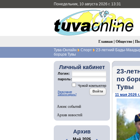
Понедельник, 10 августа 2026 г. 13:31
Главная
|
Общество
|
По
Тува-Онлайн
Спорт
23-летний Бады-Маадыр 
борцов Тувы
Личный кабинет
23-лет
Логин:
по бор
пароль:
Тувы
Чужой компьютер
Регистрация
11 мая 2026 г.
Забыли пароль?
Анонс событий
Архив новостей
Архив
Май 2026
«
»