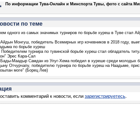
По информации Тува-Онлайн и Минспорта Тувы, фото с сайта Ми
овости по теме
ем одного из самых значимых турниров по борьбе хуреш в Туве стал А
 Айдын Монгуш, победитель Всемирных игр кочевников в 2018 году, выи
адыма по борьбе хуреш
обедителем турнира по тувинской борьбе хуреш стал обладатель титу
он" Эрес Кара-Сал
 Бады-Маадыр Самдан из Улуг-Хема победил в хуреше среди молодых б
ыну Отчурчапу, победителю турнира по борьбе хуреш на Наадыме, прис
рзылан моге" (Борец Лев)
ация
оставить комментарий к новости, если
зарегистрируетесь
.