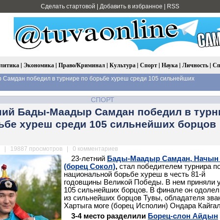
Сделать стартовой
|
Добавить в избранное
|
RSS
литика
|
Экономика
|
Право/Криминал
|
Культура
|
Спорт
|
Наука
|
Личность
|
Сп
Самдан победил в турнире по борьбе хуреш среди 105 сильнейших
СПОРТ
ний Бады-Маадыр Самдан победил в турн
ьбе хуреш среди 105 сильнейших борцов
| 19887 просмотров | 0 комментариев
23-летний
Бады-Маадыр Самдан, Начын 
(борец Сокол)
,
стал победителем турнира п
национальной борьбе хуреш в честь 81-й
годовщины Великой Победы. В нем приняли 
105 сильнейших борцов. В финале он одолел
из сильнейших борцов Тувы, обладателя зва
Хартыга моге (борец Исполин) Ондара Кайга
3-4 место разделили
Борец-слон Айдын