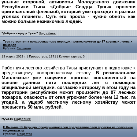
уныние стороной, активисты Молодежного движения
Республики Тыва «Добрые Сердца Тувы» провели
оригинальный флешмоб, который уже проходит в разных
уголках планеты. Суть его проста - нужно обнять как
можно больше незнакомых людей.
"Добрые сердца Тувы"
Подробнее
Тува готовится к пожароопасному периоду, прогнозируется до 87 крупных лесных
пожаров
Рубрика:
Экология
13 марта 2023 г. | Просмотров: 1371 | Комментариев: 0
Работники лесного хозяйства Тувы приступают к подготовке к
предстоящему пожароопасному сезону.
В региональном
Минлесхозе уже озвучили прогноз, составленный на
основе данных пяти последних лет с помощью
специальной методики, согласно которому в этом году на
территории республики может произойти до 87 лесных
пожаров, опасность от огня угрожает более чем 12 тыс. га
угодий, а ущерб местному лесному хозяйству может
превысить 50 млн. рублей.
rtyva.ru
Подробнее
В Кызыле 55 будущих предпринимателей представили свои проекты на получение
соцконтракта
Рубрика:
Общество