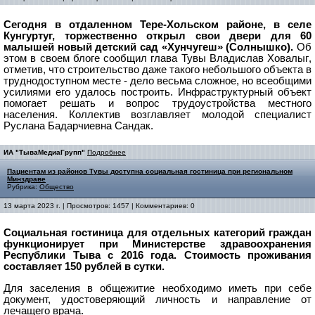
Сегодня в отдаленном Тере-Хольском районе, в селе
Кунгуртуг, торжественно открыл свои двери для 60
малышей новый детский сад «Хунчугеш» (Солнышко).
Об
этом в своем блоге сообщил глава Тувы Владислав Ховалыг
,
отметив, что строительство даже такого небольшого объекта в
труднодоступном месте - дело весьма сложное, но всеобщими
усилиями его удалось построить.
Инфраструктурный объект
помогает решать и вопрос трудоустройства местного
населения. Коллектив возглавляет молодой специалист
Руслана Бадарчиевна Сандак.
ИА "ТываМедиаГрупп"
Подробнее
Пациентам из районов Тувы доступна социальная гостиница при региональном
Минздраве
Рубрика:
Общество
13 марта 2023 г. | Просмотров: 1457 | Комментариев: 0
Социальная гостиница для отдельных категорий граждан
функционирует при Министерстве здравоохранения
Республики Тыва с 2016 года. Стоимость проживания
составляет 150 рублей в сутки.
Для заселения в общежитие необходимо иметь при себе
документ, удостоверяющий личность и направление от
лечащего врача.