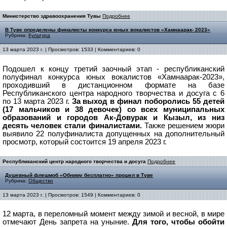
Министерство здравоохранения Тувы
Подробнее
В Туве определены финалисты конкурса юных вокалистов «Хамнаарак- 2023»
Рубрика:
Культура
13 марта 2023 г. | Просмотров: 1533 | Комментариев: 0
Подошел к концу третий заочный этап - республиканский
полуфинал конкурса юных вокалистов «Хамнаарак-2023»,
проходивший в дистанционном формате на базе
Республиканского центра народного творчества и досуга с 6
по 13 марта 2023 г.
За выход в финал поборолись 55 детей
(17 мальчиков и 38 девочек) со всех муниципальных
образований и городов Ак-Довурак и Кызыл, из низ
десять человек стали финалистами.
Также решением жюри
выявило 22 полуфиналиста допущенных на дополнительный
просмотр, который состоится 19 апреля 2023 г.
Республиканский центр народного творчества и досуга
Подробнее
Душевный флешмоб «Обниму бесплатно» прошел в Туве
Рубрика:
Общество
13 марта 2023 г. | Просмотров: 1549 | Комментариев: 0
12 марта, в переломный момент между зимой и весной, в мире
отмечают День запрета на уныние.
Для того, чтобы обойти