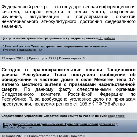
Федеральный реестр — это государственная информационная
система, которая ведется в целях учета, сохранения,
изучения, актуализации и популяризации объектов
нематериального этнокультурного достояния федерального
значения.
Центр развития тувинской традиционной культуры и ремесел
Подробнее
18-летний житель Тувы застрелил несовершеннолетнего знакомого
Рубрика:
Право/Криминал
13 марта 2023 г. | Просмотров: 2271 | Комментариев: 0
Сегодня в правоохранительные органы Тандинского
района Республики Тыва поступило сообщение об
обнаружении в частном доме в селе Межегей тела 17-
летнего местного жителя с признаками насильственной
смерти.
По данному факту следственными органами
Следственного комитета Российской Федерации по
Республике Тыва возбуждено уголовное дело по признакам
преступления, предусмотренного ст. 105 УК РФ "Убийство".
Следственное управление Следственного комитета России по Туве
Подробнее
В труднодоступном и отдаленном селе Тувы открыли новый детский сад
Рубрика:
Общество
13 марта 2023 г. | Просмотров: 1559 | Комментариев: 0