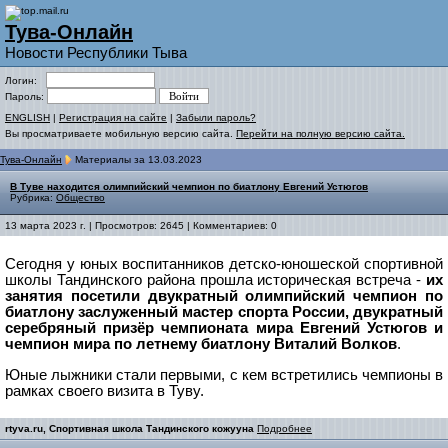
Тува-Онлайн
Новости Республики Тыва
Логин:
Пароль:
ENGLISH
|
Регистрация на сайте
|
Забыли пароль?
Вы просматриваете мобильную версию сайта.
Перейти на полную версию сайта.
Тува-Онлайн
Материалы за 13.03.2023
В Туве находится олимпийский чемпион по биатлону Евгений Устюгов
Рубрика:
Общество
13 марта 2023 г. | Просмотров: 2645 | Комментариев: 0
Сегодня у юных воспитанников детско-юношеской спортивной
школы Тандинского района прошла историческая встреча -
их
занятия посетили двукратный олимпийский чемпион по
биатлону заслуженный мастер спорта России, двукратный
серебряный призёр чемпионата мира Евгений Устюгов и
ч
емпион мира по летнему биатлону Виталий Волков
.
Юные лыжники стали первыми, с кем встретились чемпионы в
рамках своего визита в Туву.
rtyva.ru, Спортивная школа Тандинского кожууна
Подробнее