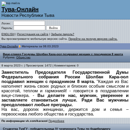
Тува-Онлайн
Новости Республики Тыва
Логин:
Пароль:
ENGLISH
|
Регистрация на сайте
|
Забыли пароль?
Вы просматриваете мобильную версию сайта.
Перейти на полную версию сайта.
Тува-Онлайн
Материалы за 08.03.2023
Вице-спикер Госдумы Шолбан Кара-оол поздравил женщин с праздником 8 марта
Рубрика:
Общество
8 марта 2023 г. | Просмотров: 1472 | Комментариев: 0
Заместитель Председателя Государственной Думы
Федерального собрания России Шолбан Кара-оол
поздравил женщин с праздником 8 марта.
"Каждая из Вас
наполняет жизнь своих родных и близких особым смыслом и
красотой, теплом и гармонией! - говорится в поздравлении
вице-спикера. -
Вы делаете нас, мужчин, увереннее и
заставляете становиться лучше. Ради Вас мужчины
преодолевают любые преграды.
На вас, дорогих женщинах, держится дом и семья –
первооснова любого общества и государства.
По информации vk.com/karaool
Подробнее
Студентка ТувГУ - победительница IV чемпионата Тувы по бодибилдингу