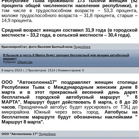
Республике Тыва проживало 173 тысячи женщин (52
процента общей численности населения республики),
в
том числе в трудоспособном возрасте – 53,3 процента,
моложе трудоспособного возраста – 31,8 процента, старше –
14,9 процента.
Средний возраст женщин составил 31,9 года (в городской
местности – 33,2 года, в сельской местности – 30,4 года).
КрасноярскСтат, фото Василия Балчый-оола
Подробнее
В Кызыле в честь 8 Марта будет запущен бесплатный для женщин автобусный
маршрут
Рубрика:
Общество
8 марта 2023 г. | Просмотров: 1514 | Комментариев: 0
ООО "Автоколонна17" поздравляет женщин столицы
Республики Тыва с Международным женским днем 8
марта и в этот прекрасный весенний день дарят
бесплатный городской автобусный маршрут " 8
МАРТА".
Маршрут будет действовать 8 марта, с 8 до 20
часов.
Праздничный автобус будет курсировать от ТЭЦ до
микрорайона Южный через весь город.
Автобусы на
бесплатном маршруте будут обозначены наклейками "
Маршрут 8 марта".
ООО "Автоколонна 17"
Подробнее