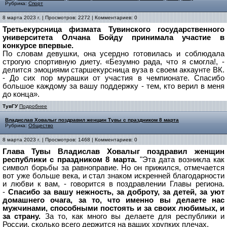
Рубрика:
Спорт
8 марта 2023 г. | Просмотров: 2272 | Комментариев: 0
Третьекурсница физмата Тувинского государственного
университета Олчана Бойду принимала участие в
конкурсе впервые.
По словам девушки, она усердно готовилась и соблюдала
строгую спортивную диету. «Безумно рада, что я смогла!, -
делится эмоциями старшекурсница вуза в своем аккаунте ВК.
- До сих пор мурашки от участия в чемпионате. Спасибо
большое каждому за вашу поддержку - тем, кто верил в меня
до конца».
ТувГУ
Подробнее
Владислав Ховалыг поздравил женщин Тувы с праздником 8 марта
Рубрика:
Общество
8 марта 2023 г. | Просмотров: 1468 | Комментариев: 0
Глава Тувы Владислав Ховалыг поздравил женщин
республики с праздником 8 марта.
"Эта дата возникла как
символ борьбы за равноправие. Но он прижился, отмечается
вот уже больше века, и стал знаком искренней благодарности
и любви к вам, - говорится в поздравлении Главы региона.
-
Спасибо за вашу нежность, за доброту, за детей, за уют
домашнего очага, за то, что именно вы делаете нас
мужчинами, способными постоять и за своих любимых, и
за страну.
За то, как много вы делаете для республики и
России, сколько всего держится на ваших хрупких плечах.