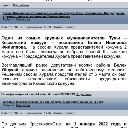
rtyva.ru
Подробнее
Елена Филиппова возглавила Кызылский кожуун Тувы, обязанности Председателя
администрации возложены на Белека Уйнукая
Рубрика:
Общество
8 марта 2023 г. | Просмотров: 2923 | Комментариев: 0
Один из самых крупных муниципалитетов Тувы –
Кызылский кожуун – возглавила Елена Ивановна
Филиппова.
На сессии Хурала представителей кожууна 2
марта она была единогласно избрана Главой Кызылского
кожууна – Председателем Хурала представителей кожууна.
Возглавлявший ранее депутатский корпус района
Белек
Уйнукай
сложил полномочия по собственному желанию.
Решением сессии Хурала представителей от 6 марта он был
назначен исполняющим обязанности председателя
администрации Кызылского кожууна.
По информации vk.com/kkadm, vk.com/id98390533
Подробнее
Средний возраст женщин в Туве 32 года, в соседней Хакасии - 41 год
Рубрика:
Общество
8 марта 2023 г. | Просмотров: 1766 | Комментариев: 0
По данным КрасноярскСтат,
на 1 января 2022 года в