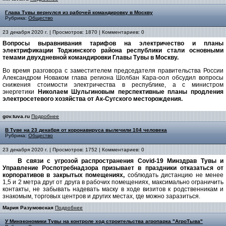
Глава Тувы вернулся из рабочей командировку в Москву
Рубрика:
Общество
23 декабря 2020 г. | Просмотров: 1870 | Комментариев: 0
Вопросы выравнивания тарифов на электричество и планы
электрификации Тоджинского района республики стали основными
темами двухдневной командировки Главы Тувы в Москву.
Bо время разговора с заместителем председателя правительства России
Александром Новаком глава региона Шолбан Кара-оол обсудил вопросы
снижения стоимости электричества в республике, а с министром
энергетики
Николаем Шульгиновым перспективные планы продления
электросетевого хозяйства от Ак-Сугского месторождения.
gov.tuva.ru
Подробнее
В Туве на 23 декабря от коронавируса вылечили 104 человека
Рубрика:
Общество
23 декабря 2020 г. | Просмотров: 1752 | Комментариев: 0
В связи с угрозой распространения Covid-19 Минздрав Тувы и
Управление Роспотребнадзора призывает в праздники отказаться от
корпоративов в закрытых помещениях,
соблюдать дистанцию не менее
1,5 и 2 метра друг от друга в рабочих помещениях, максимально ограничить
контакты, не забывать надевать маску в ходе визитов к родственникам и
знакомым, торговых центров и других местах, где можно заразиться.
Мария Разумовская
Подробнее
У Минэкономики Тувы на контроле ход строительства агропарка "АгроТыва"