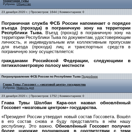
территории Тувы
Рубрика:
Общество
23 декабря 2020 г. | Просмотров: 1644 | Комментариев: 0
Пограничная служба ФСБ России напоминает о порядке
въезда (прохода) в пограничную зону на территории
Республики Тыва.
Въезд (проход) в пограничную зону на
территории Республики Тыва по документам, удостоверяющим
личность, и индивидуальным или коллективным пропускам
для въезда (прохода) лиц и транспортных средств в
пограничную зону осуществляется:
гражданами Российской Федерации, следующими в
пятикилометровую полосу местности
Погрануправление ФСБ России по Республике Тыва
Подробнее
Глава Тувы: Госсовет – «мозговой центр» государства
Рубрика:
Новость дня
23 декабря 2020 г. | Просмотров: 1752 | Комментариев: 0
Глава Тувы Шолбан Кара-оол назвал обновлённый
Госсовет «мозговым центром» государства.
«Президент России утвердил новый состав Госсовета. Вошёл
в его состав снова и буду представлять в нём нашу
республику. Это важно.
Обновлённый Госсовет получил
более широкие полномочия в соответствии с теми