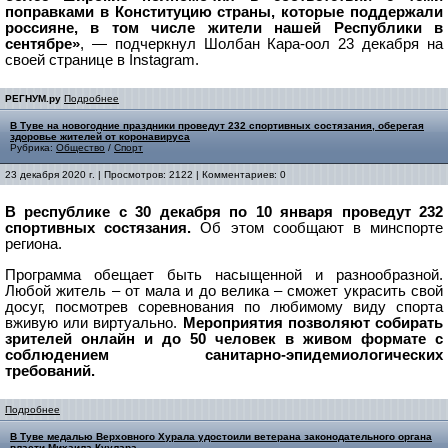
поправками в Конституцию страны, которые поддержали
россияне, в том числе жители нашей Республики в
сентябре»
, — подчеркнул Шолбан Кара-оол 23 декабря на
своей странице в Instagram.
РЕГНУМ.ру
Подробнее
В Туве на новогодние праздники проведут 232 спортивных состязания, оберегая
здоровье жителей от коронавируса
Рубрика:
Общество
/
Спорт
23 декабря 2020 г. | Просмотров: 2122 | Комментариев: 0
В республике с 30 декабря по 10 января проведут 232
спортивных состязания.
Об этом сообщают в минспорте
региона.
Программа обещает быть насыщенной и разнообразной.
Любой житель – от мала и до велика – сможет украсить свой
досуг, посмотрев соревнования по любимому виду спорта
вживую или виртуально.
Мероприятия позволяют собирать
зрителей онлайн и до 50 человек в живом формате с
соблюдением санитарно-эпидемиологических
требований.
Подробнее
В Туве медалью Верховного Хурала удостоили ветерана законодательного органа
власти Михаила Куулара