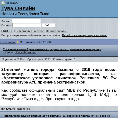
Тува-Онлайн
Новости Республики Тыва
Логин:
Пароль:
ENGLISH
|
Регистрация на сайте
|
Забыли пароль?
Вы просматриваете мобильную версию сайта.
Перейти на полную версию сайта.
Тува-Онлайн
Материалы за 23.12.2020
21-летний житель Тувы наказан штрафом за экстремистскую татуировку
Рубрика:
Право/Криминал
23 декабря 2020 г. | Просмотров: 2342 | Комментариев: 0
21-летний житель города Кызыла с 2018 года носил
татуировку, которая расшифровывается, как
«Арестантское уголовное единство». Решением ВС РФ
аббревиатура АУЕ признана экстремисткой.
Как сообщает официальный сайт МВД по Республике Тыва,
молодой человек попал в поле зрения ЦПЭ МВД по
Республике Тыва в декабре текущего года.
mk-tuva.ru
Подробнее
Пограничная служба напоминает о порядке нахождения в приграничной зоне на