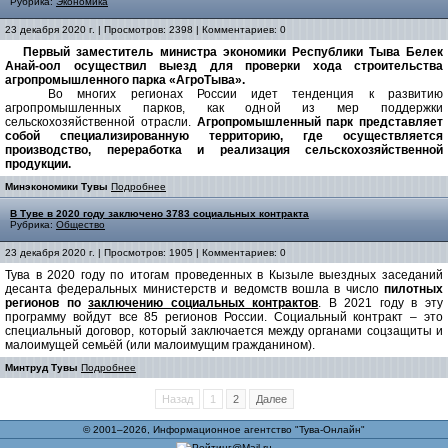
Рубрика:
Экономика
23 декабря 2020 г. | Просмотров: 2398 | Комментариев: 0
Первый заместитель министра экономики Республики Тыва Белек
Анай-оол осуществил выезд для проверки хода строительства
агропромышленного парка «АгроТыва».
Во многих регионах России идет тенденция к развитию
агропромышленных парков, как одной из мер поддержки
сельскохозяйственной отрасли.
Агропромышленный парк представляет
собой специализированную территорию, где осуществляется
производство, переработка и реализация сельскохозяйственной
продукции.
Минэкономики Тувы
Подробнее
В Туве в 2020 году заключено 3783 социальных контрактa
Рубрика:
Общество
23 декабря 2020 г. | Просмотров: 1905 | Комментариев: 0
Тува в 2020 году по итогам проведенных в Кызыле выездных заседаний
десанта федеральных министерств и ведомств вошла в число
пилотных
регионов по
заключению социальных контрактов
.
В 2021 году в эту
программу войдут все 85 регионов России. Социальный контракт – это
специальный договор, который заключается между органами соцзащиты и
малоимущей семьёй (или малоимущим гражданином).
Минтруд Тувы
Подробнее
Назад
1
2
Далее
© 2001–2026, Информационное агентство "Тува-Онлайн"