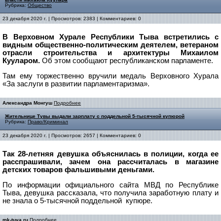
Рубрика:
Общество
23 декабря 2020 г. | Просмотров: 2383 | Комментариев: 0
В Верховном Хурале Республики Тыва встретились с
видным общественно-политическим деятелем, ветераном
отрасли строительства и архитектуры Михаилом
Кууларом.
Об этом сообщают республиканском парламенте.
Там ему торжественно вручили медаль Верховного Хурала
«За заслуги в развитии парламентаризма».
Александра Монгуш
Подробнее
Жительнице Тувы выдали зарплату с поддельной 5-тысячной купюрой
Рубрика:
Право/Криминал
23 декабря 2020 г. | Просмотров: 2657 | Комментариев: 0
Так 28-летняя девушка объяснилась в полиции, когда ее
расспрашивали, зачем она рассчиталась в магазине
детских товаров фальшивыми деньгами.
По информации официального сайта МВД по Республике
Тыва, девушка рассказала, что получила заработную плату и
не знала о 5-тысячной поддельной купюре.
mk-tuva.ru
Подробнее