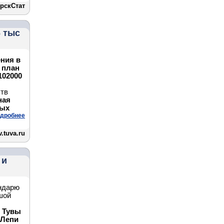
рскСтат
6 тыс
ния в
, план
102000
ств
ная
ных
дробнее
.tuva.ru
 и
ендарю
шой
й Тувы
«Лепи