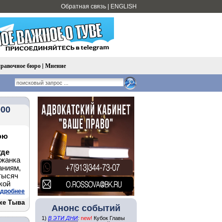
Обратная связь
|
ENGLISH
равочное бюро
|
Мнение
000
юю
где
ожанка
аниям,
 тысяч
кой
дробнее
ке Тыва
Анонс событий
1)
В ЭТИ ДНИ
:
new!
Кубок Главы