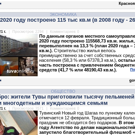
Красноя
ЭКОНОМИКА
 2020 году построено 115 тыс кв.м (в 2008 году - 2
1 г.
| Просмотров: 2294 | Комментариев: 0
По данным органов местного самоуправле
2020 году построено 115568,73 кв.м. жилья
перевыполнен на 13,3 % (план 2020 года – 
кв.м.).
Строительство жилья велось
преимущественно за счет собственных сред
населения (58,3 % или 67378,3 кв.м.),
осталь
часть построена с привлечением бюджет
средств (41,7 % или 48190,43 кв.м.).
По
gov
ОБЩЕСТВО
бро: жители Тувы приготовили тысячу пельменей
и многодетным и нуждающимся семьям
1 г.
| Просмотров: 3571 | Комментариев: 0
Тувинский Новый год Шагаа по лунному кал
отмечается 12 февраля. Традиционный боль
праздник не обходится без подарков.
В этом
году Агентство по делам национальносте
запустило благотворительный флешмоб 