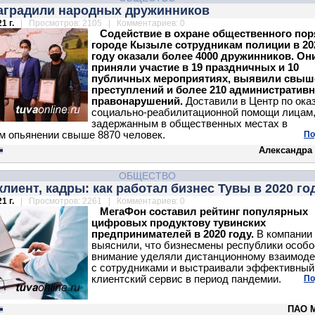
наградили народных дружинников
1 г.
| Просмотров: 2105 | Комментариев: 0
Содействие в охране общественного пор
городе Кызыле сотрудникам полиции в 20
году оказали более 4000 дружинников. Он
приняли участие в 19 праздничных и 10
публичных мероприятиях, выявили свыш
преступлений и более 210 административ
правонарушений.
Доставили в Центр по ока
социально-реабилитационной помощи лицам
задержанным в общественных местах в
м опьянении свыше 8870 человек.
По
Александра
ОБЩЕСТВО
клиент, кадры: как работал бизнес Тувы в 2020 го
1 г.
| Просмотров: 2261 | Комментариев: 0
МегаФон составил рейтинг популярных
цифровых продуктову тувинских
предпринимателей в 2020 году.
В компании
выяснили, что бизнесмены республики особо
внимание уделяли дистанционному взаимод
с сотрудниками и выстраивали эффективный
клиентский сервис в период пандемии.
По
ПАО 