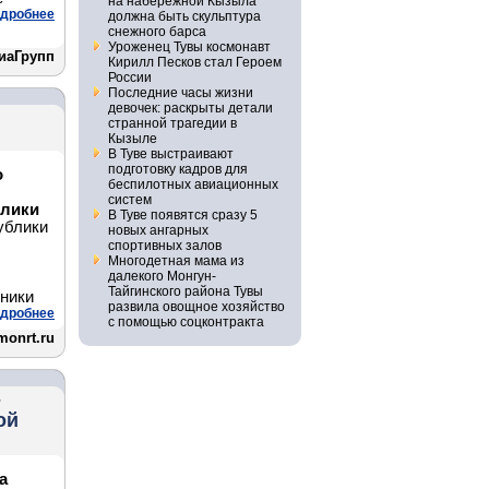
на набережной Кызыла
дробнее
должна быть скульптура
снежного барса
Уроженец Тувы космонавт
иаГрупп
Кирилл Песков стал Героем
России
Последние часы жизни
девочек: раскрыты детали
странной трагедии в
Кызыле
В Туве выстраивают
подготовку кадров для
о
беспилотных авиационных
систем
блики
В Туве появятся сразу 5
ублики
новых ангарных
спортивных залов
Многодетная мама из
далекого Монгун-
Тайгинского района Тувы
ьники
развила овощное хозяйство
дробнее
с помощью соцконтракта
monrt.ru
ь
ой
а