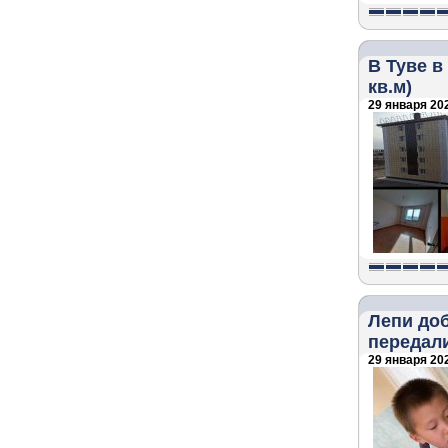
В Туве в
кв.м)
29 января 202
Лепи до
передал
29 января 202