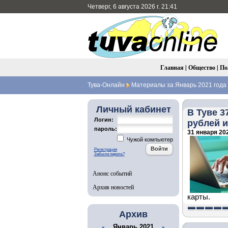
Четверг, 6 августа 2026 г. 21:41
Главная
|
Общество
|
По
Тува-Онлайн
Материалы за Январь 2021 года
Личный кабинет
В Туве 3
Логин:
рублей и
пароль:
31 января 202
Чужой компьютер
Регистрация
Забыли пароль?
Анонс событий
Архив новостей
карты.
Архив
Январь 2021
«
»