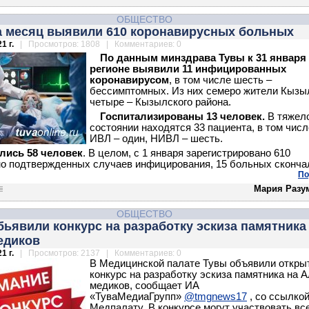
ОБЩЕСТВО
за месяц выявили 610 коронавирусных больных
1 г.
| Просмотров: 1808 | Комментариев: 0
По данным минздрава Тувы к 31 января
регионе выявили 11 инфицированных
коронавирусом
, в том числе шесть –
бессимптомных. Из них семеро жители Кызы
четыре – Кызылского района.
Госпитализированы 13 человек.
В тяжел
состоянии находятся 33 пациента, в том числ
ИВЛ – один, НИВЛ – шесть.
лись 58 человек
. В целом, с 1 января зарегистрировано 610
о подтвержденных случаев инфицирования, 15 больных сконча
По
Мария Разу
ОБЩЕСТВО
бьявили конкурс на разработку эскиза памятника
едиков
1 г.
| Просмотров: 2137 | Комментариев: 0
В Медицинской палате Тувы объявили откры
конкурс на разработку эскиза памятника на 
медиков, сообщает ИА
«ТуваМедиаГрупп»
@tmgnews17
, со ссылкой
Медпалату. В конкурсе могут участвовать вс