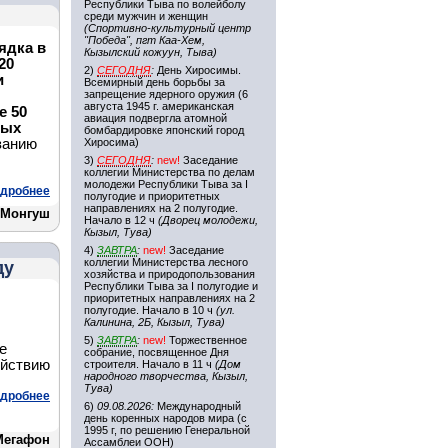
Республики Тыва по волейболу
среди мужчин и женщин
(Спортивно-культурный центр
"Победа", пгт Каа-Хем,
ядка в
Кызылский кожуун, Тыва)
20
2)
СЕГОДНЯ
:
День Хиросимы.
и
Всемирный день борьбы за
запрещение ядерного оружия (6
августа 1945 г. американская
е 50
авиация подвергла атомной
ных
бомбардировке японский город
занию
Хиросима)
,
3)
СЕГОДНЯ
:
new!
Заседание
коллегии Министерства по делам
молодежи Республики Тыва за I
дробнее
полугодие и приоритетных
направлениях на 2 полугодие.
 Монгуш
Начало в 12 ч
(Дворец молодежи,
Кызыл, Тува)
4)
ЗАВТРА
:
new!
Заседание
коллегии Министерства лесного
ду
хозяйства и природопользования
Республики Тыва за I полугодие и
приоритетных направлениях на 2
полугодие. Начало в 10 ч
(ул.
Калинина, 2Б, Кызыл, Тува)
5)
ЗАВТРА
:
new!
Торжественное
е
собрание, посвященное Дня
ействию
строителя. Начало в 11 ч
(Дом
народного творчества, Кызыл,
Тува)
дробнее
6)
09.08.2026:
Международный
день коренных народов мира (с
1995 г, по решению Генеральной
Мегафон
Ассамблеи ООН)