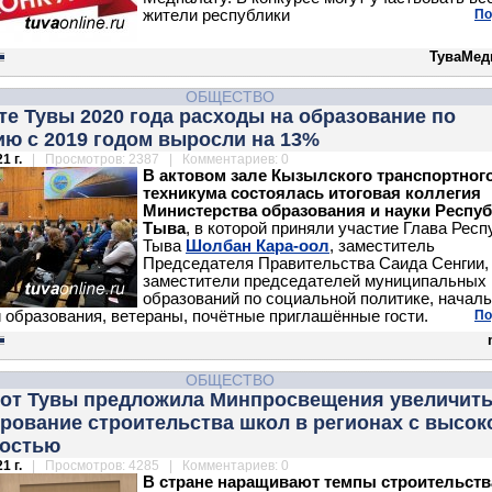
жители республики
По
ТуваМед
ОБЩЕСТВО
е Тувы 2020 года расходы на образование по
ию с 2019 годом выросли на 13%
1 г.
| Просмотров: 2387 | Комментариев: 0
В актовом зале Кызылского транспортног
техникума состоялась итоговая коллегия
Министерства образования и науки Респу
Тыва
, в которой приняли участие Глава Респ
Тыва
Шолбан Кара-оол
, заместитель
Председателя Правительства Саида Сенгии,
заместители председателей муниципальных
образований по социальной политике, начал
 образования, ветераны, почётные приглашённые гости.
По
ОБЩЕСТВО
 от Тувы предложила Минпросвещения увеличит
рование строительства школ в регионах с высок
остью
1 г.
| Просмотров: 4285 | Комментариев: 0
В стране наращивают темпы строительств