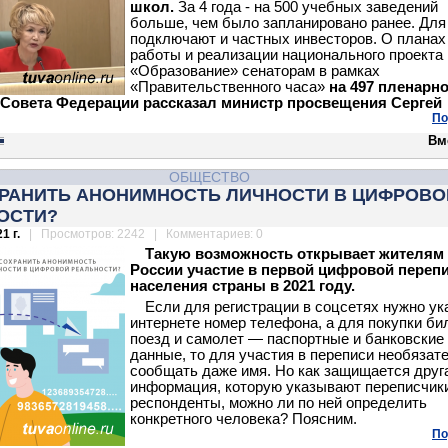
школ.
За 4 года - на 500 учебных заведений
больше, чем было запланировано ранее. Для
подключают и частных инвесторов. О планах
работы и реализации национального проекта
«Образование» сенаторам в рамках
«Правительственного часа»
на 497 пленарн
 Совета Федерации рассказал министр просвещения Сергей
По
Вм
ОБЩЕСТВО
ХРАНИТЬ АНОНИМНОСТЬ ЛИЧНОСТИ В ЦИФРОВО
ОСТИ?
1 г.
| Просмотров: 2242 | Комментариев: 0
Такую возможность открывает жителям
России участие в первой цифровой переп
населения страны в 2021 году.
Если для регистрации в соцсетях нужно ук
интернете номер телефона, а для покупки би
поезд и самолет — паспортные и банковские
данные, то для участия в переписи необязат
сообщать даже имя. Но как защищается друг
информация, которую указывают переписчик
респонденты, можно ли по ней определить
конкретного человека? Поясним.
По