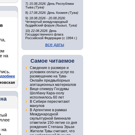
7)
15.08.2026:
День Республики
Тыва
(Тува)
8)
17.08.2026:
День Хоомея
(Тува)
9)
18.08.2026 - 20.08.2026:
Четвертый международный
 в
буддийский форум
(Кызыл, Тува)
10)
22.08.2026:
День
Государственного флага
Российской Федерации (с 1994 г.)
ла,
все даты
ом
е на
Самое читаемое
Сведения о размере и
лись.
условиях оплаты услуг по
дробнее
размещению на Тува-
Онлайн предвыборных
мовская
агитационных материалов
Вице-спикеру Госдумы
Шолбану Кара-оолу
исполнилось 60 лет
 на
В Сибири пересчитают
манулов
В Аргентине в рамках
Международной
тый
скульптурной биеннале
Аллее
отметили 150-летие со дня
рождения Степана Эрьзи
 на
Жители Тувы считают, что
е