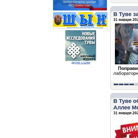
В Туве 
31 января 202
другие ссылки
Поправи
лабораторн
В Туве о
Аллее М
31 января 202