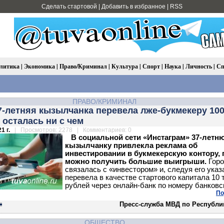
Сделать стартовой
|
Добавить в избранное
|
RSS
литика
|
Экономика
|
Право/Криминал
|
Культура
|
Спорт
|
Наука
|
Личность
|
Сп
ПРАВО/КРИМИНАЛ
7-летняя кызылчанка перевела лже-букмекеру 10
 осталась ни с чем
1 г.
| Просмотров: 2278 | Комментариев: 0
В социальной сети «Инстаграм» 37-летн
кызылчанку привлекла реклама об
инвестировании в букмекерскую контору, 
можно получить большие выигрыши.
Гор
связалась с «инвестором» и, следуя его указ
перевела в качестве стартового капитала 10
рублей через онлайн-банк по номеру банковс
По
Пресс-служба МВД по Республи
ОБЩЕСТВО