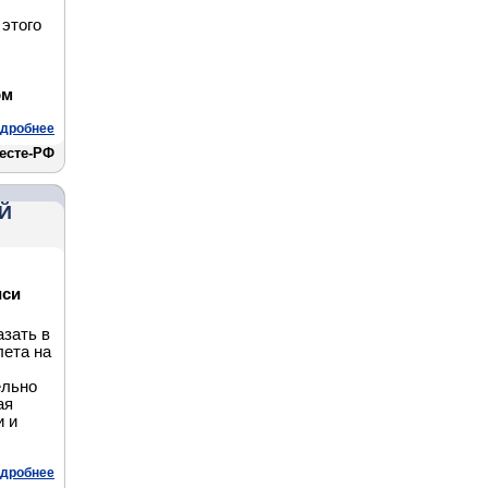
 этого
ом
дробнее
есте-РФ
Й
иси
азать в
лета на
ельно
ая
и и
дробнее