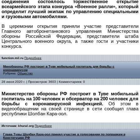
соединения состоялось торжественное открытие
всеармейского этапа конкурса «Военное ралли», который
определит лучший экипаж по управлению специальными
и грузовыми автомобилями.
В церемонии открытия приняли участие представители
Главного автобронетанкового управления Министерства
обороны Российской Федерации, представители штаба
Центрального военного округа, а также гости и участники
конкурса.
function.mil.ru
Подробнее
Минобороны РФ построит в Туве мобильный госпиталь для борьбы с
коронавирусом
Рубрика:
Общество
28 июня 2020 г. | Просмотров: 3603 | Комментариев: 0
Министерство обороны РФ построит в Туве мобильный
госпиталь на 100 человек и обсерватор на 200 человек для
борьбы с коронавирусной инфекцией.
Об этом в
видеообращении на своей странице в сети сообщил глава
республики Шолбан Кара-оол.
Источник: khural.org
Подробнее
Глава Тувы Шолбан Кара-оол принял участие в голосовании по поправкам в
Конституцию РФ