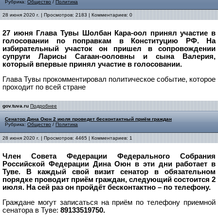
Рубрика:
Общество
/
Политика
28 июня 2020 г. | Просмотров: 2183 | Комментариев: 0
27 июня Глава Тувы Шолбан Кара-оол принял участие в
голосовании по поправкам в Конституцию РФ. На
избирательный участок он пришел в сопровождении
супруги Ларисы Сагаан-ооловны и сына Валерия,
который впервые принял участие в голосовании.
Глава Тувы прокомментировал политическое событие, которое
проходит по всей стране
gov.tuva.ru
Подробнее
Сенатор Дина Оюн 2 июля проведет бесконтактный приём граждан
Рубрика:
Общество
/
Политика
28 июня 2020 г. | Просмотров: 4465 | Комментариев: 1
Член Совета Федерации Федерального Собрания
Российской Федерации Дина Оюн в эти дни работает в
Туве. В каждый свой визит сенатор в обязательном
порядке проводит приём граждан, следующий состоится 2
июля. На сей раз он пройдёт бесконтактно – по телефону.
Граждане могут записаться на приём по телефону приемной
сенатора в Туве:
89133519750.