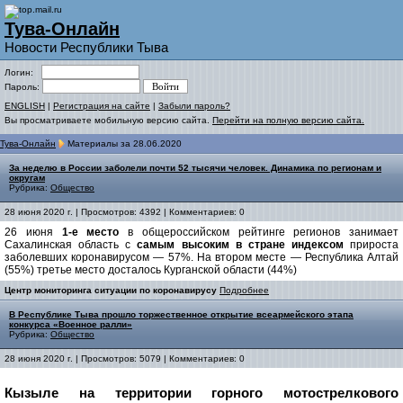
Тува-Онлайн
Новости Республики Тыва
Логин:
Пароль:
ENGLISH
|
Регистрация на сайте
|
Забыли пароль?
Вы просматриваете мобильную версию сайта.
Перейти на полную версию сайта.
Тува-Онлайн
Материалы за 28.06.2020
За неделю в России заболели почти 52 тысячи человек. Динамика по регионам и
округам
Рубрика:
Общество
28 июня 2020 г. | Просмотров: 4392 | Комментариев: 0
26 июня
1-е место
в общероссийском рейтинге регионов занимает
Сахалинская область с
самым высоким в стране индексом
прироста
заболевших коронавирусом — 57%. На втором месте — Республика Алтай
(55%) третье место досталось Курганской области (44%)
Центр мониторинга ситуации по коронавирусу
Подробнее
В Республике Тыва прошло торжественное открытие всеармейского этапа
конкурса «Военное ралли»
Рубрика:
Общество
28 июня 2020 г. | Просмотров: 5079 | Комментариев: 0
Кызыле на территории горного мотострелкового