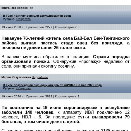
khural.org
Подробнее
В Туве хозяину вернули заблудившихся овец
Рубрика:
Общество
19 июня 2020 г. | Просмотров: 2277 | Комментариев: 0
Накануне 76-летний житель села Бай-Бал Бай-Тайгинского
района выгнал пастись стадо овец без пригляда, а
вечером не досчитался 26 голов скота.
В панике мужчина обратился в полицию.
Стражи порядка
организовали поиски
. Обнаружив «пропажу» недалеко от
села, они пригнали скотину хозяину.
Мария Разумовская
Подробнее
В Туве подтвердили еще одну смерть от COVID-19 в мае 2020 года
Рубрика:
Общество
19 июня 2020 г. | Просмотров: 5892 | Комментариев: 1
По состоянию на 19 июня коронавирусом в республике
заболели 140 человек
, к аппарату ИВЛ подключено 12
человек, НВЛ - 6. За последние сутки
выздоровели 79
больных, в том числе девять детей
.
С начала эпидсезона новый вирус подхватили 3138 человек,