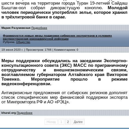
шести вечера на территории города Туран 19-летний Сайдаш
Быштак-оол собрал дикорастущую коноплю.
Молодой
человек периодически употреблял зелье, которое хранил
в трёхлитровой банке в сарае.
Мария Разумовская
Подробнее
Формируются новые меры поддержки сибирских экспортеров в условиях
распространения коронавирусной инфекции
Рубрика:
Общество
19 июня 2020 г. | Просмотров: 1766 | Комментариев: 0
Меры поддержки обсуждались на заседании Экспертно-
консультационного совета (ЭКС) МАСС по приграничному
сотрудничеству и внешнеэкономическим связям,
возглавляемом губернатором Алтайского края Виктором
Томенко. Мероприятие прошло в режиме
видеоконференцсвязи.
Антикризисные предложения от сибирских регионов дополнят
список специфических мер финансовой поддержки экспорта
от Минпромторга РФ и АО «РЭЦ».
khural.org
Подробнее
Назад
1
2
Далее