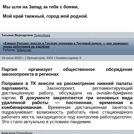
Мы шли на Запад за тебя с боями,
Мой край таежный, город мой родной.
Татьяна Верещагина
Подробнее
«Единая Россия» внесла в Госдуму поправки в Трудовой кодекс — они защищают
права работников на удалёнке
Рубрика:
Общество
19 июня 2020 г. | Просмотров: 2301 | Комментариев: 0
Партия организует общественное обсуждение
законопроекта в регионах
Поправки в ТК внесли на рассмотрение нижней палаты
парламента.
Законопроект, регламентирующий
дистанционную работу, обсуждали на онлайн-брифинге
партии.
В документе закрепляется три основных вида
удаленной работы — постоянная, временная и
комбинированная
. Временная дистанционная занятость
подразумевает возможность работать «вне стационарного
рабочего места, находящегося под контролем работодателя».
Это стало актуально в условиях пандемии.
tyva.er.ru
Подробнее