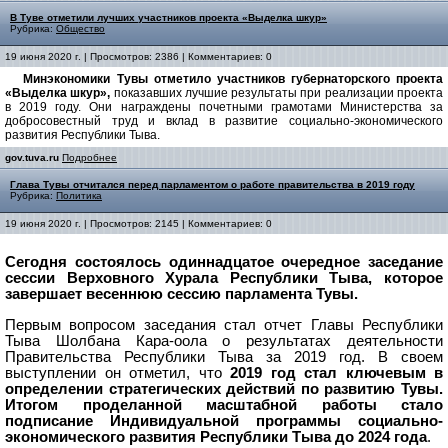
В Туве отметили лучших участников проекта «Выделка шкур»
Рубрика:
Общество
19 июня 2020 г. | Просмотров: 2386 | Комментариев: 0
Минэкономики Тувы отметило участников губернаторского проекта
«Выделка шкур»,
показавших лучшие результаты при реализации проекта
в 2019 году. Они награждены почетными грамотами Министерства за
добросовестный труд и вклад в развитие социально-экономического
развития Республики Тыва.
gov.tuva.ru
Подробнее
Глава Тувы отчитался перед парламентом о работе правительства в 2019 году
Рубрика:
Политика
19 июня 2020 г. | Просмотров: 2145 | Комментариев: 0
Сегодня состоялось одиннадцатое очередное заседание
сессии Верховного Хурала Республики Тыва, которое
завершает весеннюю сессию парламента Тувы.
Первым вопросом заседания стал отчет Главы Республики
Тыва Шолбана Кара-оола о результатах деятельности
Правительства Республики Тыва за 2019 год. В своем
выступлении он отметил, что
2019 год стал ключевым в
определении стратегических действий по развитию Тувы.
Итогом проделанной масштабной работы стало
подписание Индивидуальной программы социально-
экономического развития Республики Тыва до 2024 года
.