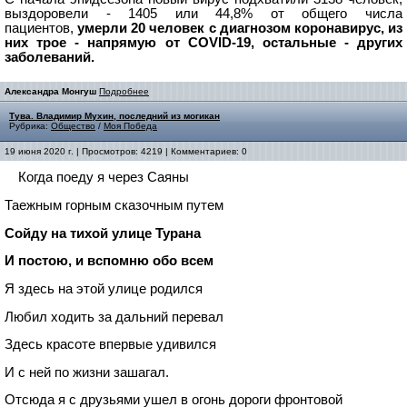
выздоровели - 1405 или 44,8% от общего числа
пациентов,
умерли 20 человек с диагнозом коронавирус, из
них трое - напрямую от
COVID-19, остальные - других
заболеваний.
Александра Монгуш
Подробнее
Тува. Владимир Мухин, последний из могикан
Рубрика:
Общество
/
Моя Победа
19 июня 2020 г. | Просмотров: 4219 | Комментариев: 0
Когда поеду я через Саяны
Таежным горным сказочным путем
Сойду на тихой улице Турана
И постою, и вспомню обо всем
Я здесь на этой улице родился
Любил ходить за дальний перевал
Здесь красоте впервые удивился
И с ней по жизни зашагал.
Отсюда я с друзьями ушел в огонь дороги фронтовой