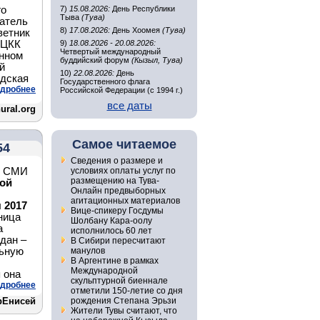
го
7)
15.08.2026:
День Республики
Тыва
(Тува)
датель
8)
17.08.2026:
День Хоомея
(Тува)
ветник
 ЦКК
9)
18.08.2026 - 20.08.2026:
Четвертый международный
енном
буддийский форум
(Кызыл, Тува)
й
10)
22.08.2026:
День
одская
Государственного флага
дробнее
Российской Федерации (с 1994 г.)
все даты
ural.org
Самое читаемое
54
Сведения о размере и
х СМИ
условиях оплаты услуг по
размещению на Тува-
ой
Онлайн предвыборных
агитационных материалов
 2017
Вице-спикеру Госдумы
ница
Шолбану Кара-оолу
а
исполнилось 60 лет
дан –
В Сибири пересчитают
льную
манулов
В Аргентине в рамках
Международной
я она
скульптурной биеннале
дробнее
отметили 150-летие со дня
рЕнисей
рождения Степана Эрьзи
Жители Тувы считают, что