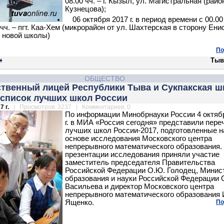
08.00 чч. – г. Кызыл, ул. Магистральная (рай
Кузнецова);
06 октября 2017 г. в период времени с 00.00
 чч. – пгт. Каа-Хем (микрорайон от ул. Шахтерская в сторону Ени
 новой школы)
По
Тыв
ОБЩЕСТВО
ственный лицей Республики Тыва и Сукпакская ш
 список лучших школ России
7 г.
| Просмотров: 3237 | Комментариев: 0
По информации Минобрнауки России 4 октяб
г. в МИА «Россия сегодня» представили пере
лучших школ России-2017, подготовленные н
основе исследования Московского центра
непрерывного математического образования.
презентации исследования приняли участие
заместитель председателя Правительства
Российской Федерации О.Ю. Голодец, Минис
образования и науки Российской Федерации 
Васильева и директор Московского центра
непрерывного математического образования 
Ященко.
По