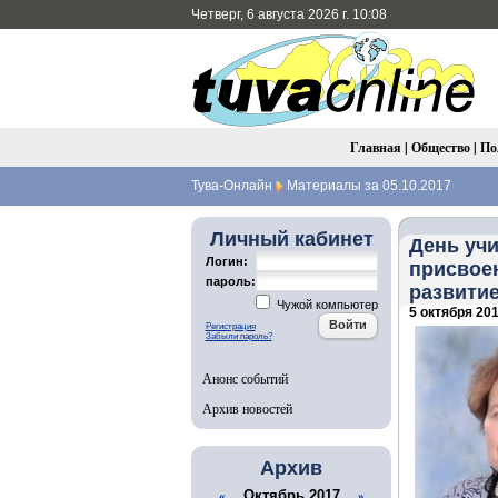
Четверг, 6 августа 2026 г. 10:08
Главная
|
Общество
|
По
Тува-Онлайн
Материалы за 05.10.2017
Личный кабинет
День уч
Логин:
присвое
пароль:
развити
Чужой компьютер
5 октября 201
Регистрация
Забыли пароль?
Анонс событий
Архив новостей
Архив
Октябрь 2017
«
»