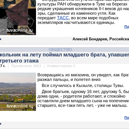
культуры РАН обнаружили в Туве на берегах
редкие украшения кочевников II-I веков до н
эры, сделанные из каменного угля. Как
передает
ТАСС
, во всем мире подобных
экземпляров насчитываются единицы.
По
Алексей Бондарев, Российска
ОБЩЕСТВО
кольник на лету поймал младшего брата, упавшег
третьего этажа
7 г.
| Просмотров: 4863 | Комментариев: 0
Возвращаясь из магазина, он увидел, как бра
разжал пальцы, и полетел вниз
Все случилось в Кызыле, столицы Тувы.
Двое братьев, одному 16 лет, другому 5, б
дома одни, - родители работают, и спокойно
оставляли днем младшего сына на попечени
старшего, все-таки пять лет, - уже не малыш.
По