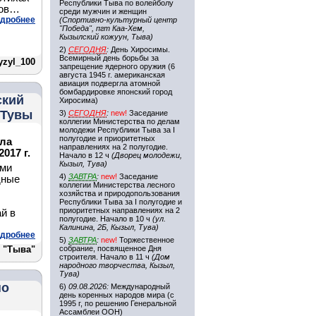
Республики Тыва по волейболу
ков…
среди мужчин и женщин
дробнее
(Спортивно-культурный центр
"Победа", пгт Каа-Хем,
Кызылский кожуун, Тыва)
2)
СЕГОДНЯ
:
День Хиросимы.
Всемирный день борьбы за
yzyl_100
запрещение ядерного оружия (6
августа 1945 г. американская
авиация подвергла атомной
бомбардировке японский город
ский
Хиросима)
 Тувы
3)
СЕГОДНЯ
:
new!
Заседание
коллегии Министерства по делам
молодежи Республики Тыва за I
полугодие и приоритетных
ла
направлениях на 2 полугодие.
017 г.
Начало в 12 ч
(Дворец молодежи,
Кызыл, Тува)
ыми
4)
ЗАВТРА
:
new!
Заседание
дные
коллегии Министерства лесного
хозяйства и природопользования
Республики Тыва за I полугодие и
приоритетных направлениях на 2
й в
полугодие. Начало в 10 ч
(ул.
Калинина, 2Б, Кызыл, Тува)
дробнее
5)
ЗАВТРА
:
new!
Торжественное
 "Тыва"
собрание, посвященное Дня
строителя. Начало в 11 ч
(Дом
народного творчества, Кызыл,
Тува)
по
6)
09.08.2026:
Международный
день коренных народов мира (с
1995 г, по решению Генеральной
Ассамблеи ООН)