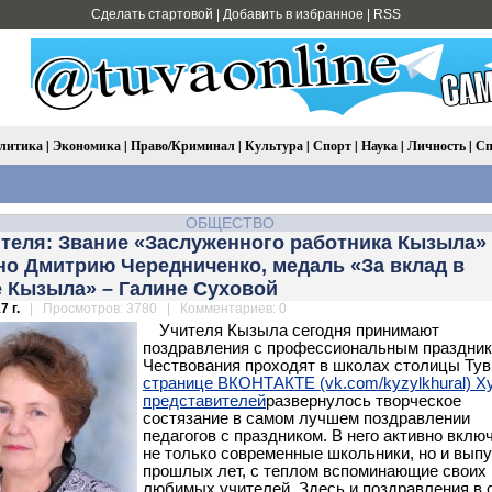
Сделать стартовой
|
Добавить в избранное
|
RSS
литика
|
Экономика
|
Право/Криминал
|
Культура
|
Спорт
|
Наука
|
Личность
|
Сп
ОБЩЕСТВО
ителя: Звание «Заслуженного работника Кызыла»
но Дмитрию Чередниченко, медаль «За вклад в
е Кызыла» – Галине Суховой
7 г.
| Просмотров: 3780 | Комментариев: 0
Учителя Кызыла сегодня принимают
поздравления с профессиональным праздник
Чествования проходят в школах столицы Тув
странице ВКОНТАКТЕ (vk.com/kyzylkhural) Х
представителей
развернулось творческое
состязание в самом лучшем поздравлении
педагогов с праздником. В него активно вклю
не только современные школьники, но и вып
прошлых лет, с теплом вспоминающие своих
любимых учителей. Здесь и поздравления в 