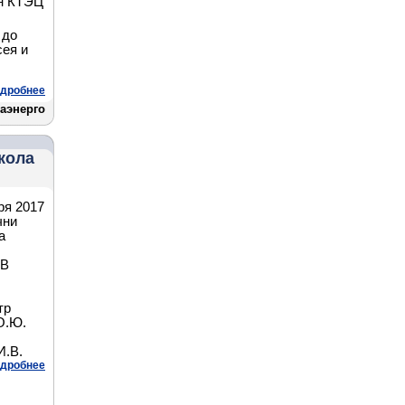
он КТЭЦ
 до
сея и
дробнее
аэнерго
кола
ря 2017
чни
а
 В
тр
О.Ю.
И.В.
дробнее