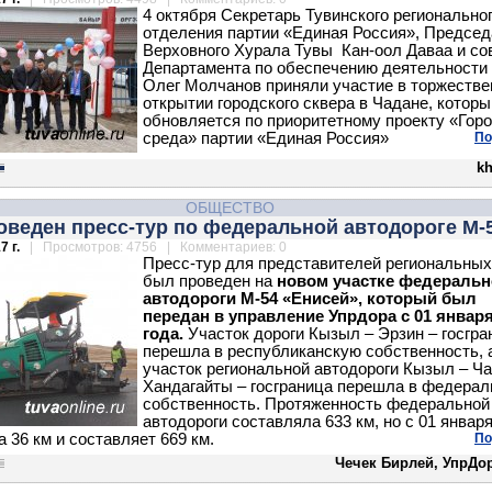
4 октября Секретарь Тувинского регионально
отделения партии «Единая Россия», Предсе
Верховного Хурала Тувы Кан-оол Даваа и со
Департамента по обеспечению деятельности
Олег Молчанов приняли участие в торжеств
открытии городского сквера в Чадане, которы
обновляется по приоритетному проекту «Гор
среда» партии «Единая Россия»
По
kh
ОБЩЕСТВО
оведен пресс-тур по федеральной автодороге М-
7 г.
| Просмотров: 4756 | Комментариев: 0
Пресс-тур для представителей региональны
был проведен на
новом участке федеральн
автодороги М-54 «Енисей», который был
передан в управление Упрдора с 01 января
года.
Участок дороги Кызыл – Эрзин – госгра
перешла в республиканскую собственность, 
участок региональной автодороги Кызыл – Ча
Хандагайты – госграница перешла в федера
собственность. Протяженность федеральной
автодороги составляла 633 км, но с 01 январ
 36 км и составляет 669 км.
По
Чечек Бирлей, УпрДо