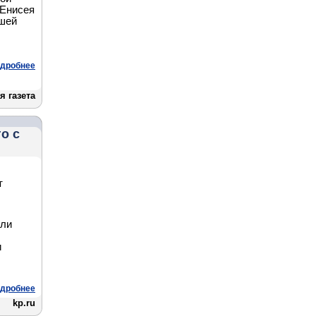
 Енисея
ашей
дробнее
я газета
о с
т
ыли
и
дробнее
kp.ru