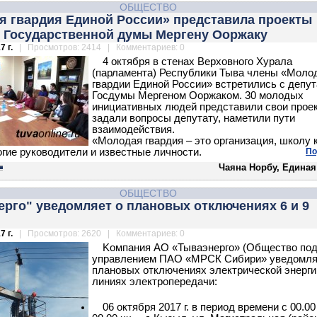
ОБЩЕСТВО
я гвардия Единой России» представила проекты
у Государственной думы Мергену Ооржаку
7 г.
| Просмотров: 2414 | Комментариев: 0
4 октября в стенах Верховного Хурала
(парламента) Республики Тыва члены «Моло
гвардии Единой России» встретились с депу
Госдумы Мергеном Ооржаком. 30 молодых
инициативных людей представили свои прое
задали вопросы депутату, наметили пути
взаимодействия.
«Молодая гвардия – это организация, школу 
гие руководители и известные личности.
По
Чаяна Норбу, Единая
ОБЩЕСТВО
рго" уведомляет о плановых отключениях 6 и 9
7 г.
| Просмотров: 2620 | Комментариев: 0
Kомпания АО «Тываэнерго» (Общество по
управлением ПАО «МРСК Сибири» уведомля
плановых отключениях электрической энерги
линиях электропередачи:
06 октября 2017 г. в период времени с 00.00