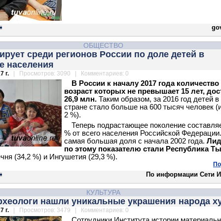
gov
ОБЩЕСТВО
ирует среди регионов России по доле детей в
е населения
7 г.
| Просмотров: 3090 | Комментариев: 0
В России к началу 2017 года количество 
возраст которых не превышает 15 лет, дос
26,9 млн.
Таким образом, за 2016 год детей в
стране стало больше на 600 тысяч человек (
2 %).
Теперь подрастающее поколение составляе
% от всего населения Российской Федерации
самая большая доля с начала 2002 года.
Лид
по этому показателю стали Республика Т
чня (34,2 %) и Ингушетия (29,3 %).
По
По информации Сети И
КУЛЬТУРА
археологи нашли уникальные украшения народа х
7 г.
| Просмотров: 3479 | Комментариев: 0
Сотрудники Института истории материаль