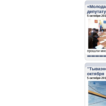
«Молода
депутат
5 октября 201
прошли мно
"Тываэне
октября
5 октября 201