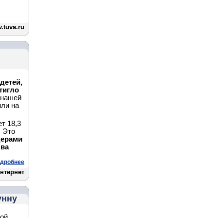
.tuva.ru
детей,
тигло
 нашей
или на
т 18,3
. Это
ерами
ыва
дробнее
нтернет
унну
ной