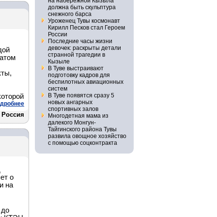
на набережной Кызыла
должна быть скульптура
снежного барса
Уроженец Тувы космонавт
Кирилл Песков стал Героем
России
Последние часы жизни
девочек: раскрыты детали
дой
странной трагедии в
татом
Кызыле
В Туве выстраивают
кты,
подготовку кадров для
беспилотных авиационных
систем
В Туве появятся сразу 5
которой
новых ангарных
дробнее
спортивных залов
 Россия
Многодетная мама из
далекого Монгун-
Тайгинского района Тувы
развила овощное хозяйство
с помощью соцконтракта
д
ет о
и на
 до