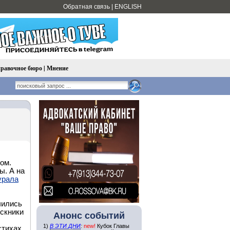
Обратная связь
|
ENGLISH
равочное бюро
|
Мнение
ом.
ы. А на
урала
чились
ускники
Анонс событий
1)
В ЭТИ ДНИ
:
new!
Кубок Главы
стихах