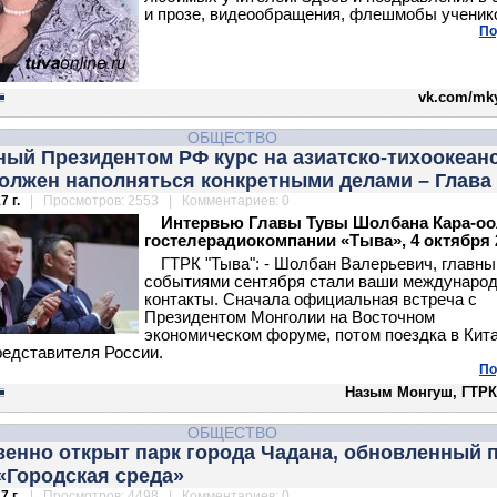
и прозе, видеообращения, флешмобы учени
По
vk.com/mk
ОБЩЕСТВО
ный Президентом РФ курс на азиатско-тихоокеан
должен наполняться конкретными делами – Глава
7 г.
| Просмотров: 2553 | Комментариев: 0
Интервью Главы Тувы Шолбана Кара-оо
гостелерадиокомпании «Тыва», 4 октября 2
ГТРК "Тыва": - Шолбан Валерьевич, главн
событиями сентября стали ваши междунаро
контакты. Сначала официальная встреча с
Президентом Монголии на Восточном
экономическом форуме, потом поездка в Кита
редставителя России.
По
Назым Монгуш, ГТРК
ОБЩЕСТВО
венно открыт парк города Чадана, обновленный 
«Городская среда»
7 г.
| Просмотров: 4498 | Комментариев: 0