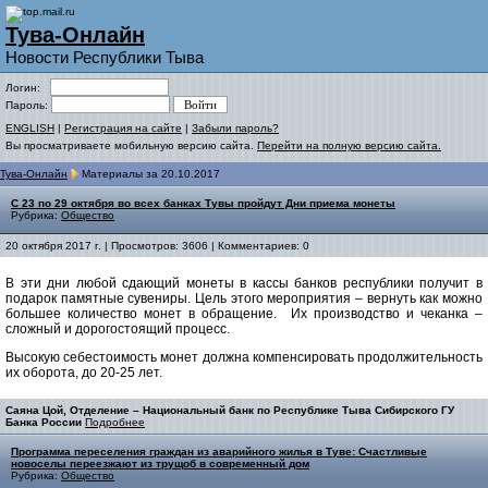
Тува-Онлайн
Новости Республики Тыва
Логин:
Пароль:
ENGLISH
|
Регистрация на сайте
|
Забыли пароль?
Вы просматриваете мобильную версию сайта.
Перейти на полную версию сайта.
Тува-Онлайн
Материалы за 20.10.2017
C 23 по 29 октября во всех банках Тувы пройдут Дни приема монеты
Рубрика:
Общество
20 октября 2017 г. | Просмотров: 3606 | Комментариев: 0
В эти дни любой сдающий монеты в кассы банков республики получит в
подарок памятные сувениры. Цель этого мероприятия – вернуть как можно
большее количество монет в обращение. Их производство и чеканка –
сложный и дорогостоящий процесс.
Высокую себестоимость монет должна компенсировать продолжительность
их оборота, до 20-25 лет.
Саяна Цой, Отделение – Национальный банк по Республике Тыва Сибирского ГУ
Банка России
Подробнее
Программа переселения граждан из аварийного жилья в Туве: Cчастливые
новоселы переезжают из трущоб в современный дом
Рубрика:
Общество