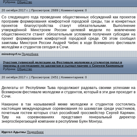
Рубрика:
Общество
20 октября 2017 г. | Просмотров: 2689 | Комментариев: 0
Со следующего года проведение общественных обсуждений как проектов
программ формирования комфортной городской среды, так и конкретных
проектов благоустройства станут обязательными. Выполнение
утверждённой Минстроем России целевой модели по вовлечению
общественности станет обязательным условием получения субсидии на
проект формирования комфортной городской среде. Об этом сообщил
замглавы Минстроя России Андрей Чибис в ходе Всемирного фестиваля
молодёжи и студентов сегодня в Сочи.
minstroyrf.ru
Подробнее
Участник тувинской делегации на Фестивале молодежи и студентов попал в
призеры в состязаниях по шахматам и сыграл партию с Сергеем Карякиным
Рубрика:
Общество
20 октября 2017 г. | Просмотров: 2451 | Комментариев: 0
Делегаты от Республики Тыва продолжают радовать своими успехами на
Всемирном фестивале молодежи и студентов, который в эти дни проходит в
Сочи.
Накануне в так называемой мекке молодежи и студентов состоялись
настоящие международные соревнования по шахматам среди участников,
почетным гостем которых стал российский гроссмейстер Сергей Карякин.
Туву на соревнованиях представил генеральный директор
энергосберегающей компании в республике Буян Монгуш.
Идегел Адыгжы
Подробнее