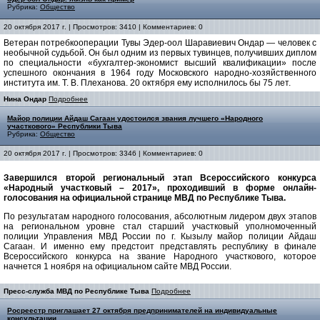
Рубрика:
Общество
20 октября 2017 г. | Просмотров: 3410 | Комментариев: 0
Ветеран потребкооперации Тувы Эдер-оол Шаравиевич Ондар — человек с
необычной судьбой. Он был одним из первых тувинцев, получивших диплом
по специальности «бухгалтер-экономист высший квалификации» после
успешного окончания в 1964 году Московского народно-хозяйственного
института им. Т. В. Плеханова. 20 октября ему исполнилось бы 75 лет.
Нина Ондар
Подробнее
Майор полиции Айдаш Сагаан удостоился звания лучшего «Народного
участкового» Республики Тыва
Рубрика:
Общество
20 октября 2017 г. | Просмотров: 3346 | Комментариев: 0
Завершился второй региональный этап Всероссийского конкурса
«Народный участковый – 2017», проходивший в форме онлайн-
голосования на официальной странице МВД по Республике Тыва.
По результатам народного голосования, абсолютным лидером двух этапов
на региональном уровне стал старший участковый уполномоченный
полиции Управления МВД России по г. Кызылу майор полиции Айдаш
Сагаан. И именно ему предстоит представлять республику в финале
Всероссийского конкурса на звание Народного участкового, которое
начнется 1 ноября на официальном сайте МВД России.
Пресс-служба МВД по Республике Тыва
Подробнее
Росреестр приглашает 27 октября предпринимателей на индивидуальные
консультации