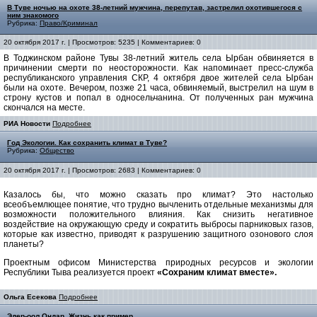
В Туве ночью на охоте 38-летний мужчина, перепутав, застрелил охотившегося с
ним знакомого
Рубрика:
Право/Криминал
20 октября 2017 г. | Просмотров: 5235 | Комментариев: 0
В Тоджинском районе Тувы 38-летний житель села Ырбан обвиняется в
причинении смерти по неосторожности. Как напоминает пресс-служба
республиканского управления СКР, 4 октября двое жителей села Ырбан
были на охоте. Вечером, позже 21 часа, обвиняемый, выстрелил на шум в
строну кустов и попал в односельчанина. От полученных ран мужчина
скончался на месте.
РИА Новости
Подробнее
Год Экологии. Как сохранить климат в Туве?
Рубрика:
Общество
20 октября 2017 г. | Просмотров: 2683 | Комментариев: 0
Казалось бы, что можно сказать про климат? Это настолько
всеобъемлющее понятие, что трудно вычленить отдельные механизмы для
возможности положительного влияния. Как снизить негативное
воздействие на окружающую среду и сократить выбросы парниковых газов,
которые как известно, приводят к разрушению защитного озонового слоя
планеты?
Проектным офисом Министерства природных ресурсов и экологии
Республики Тыва реализуется проект
«Сохраним климат вместе».
Ольга Есекова
Подробнее
Эдер-оол Ондар. Жизнь как пример