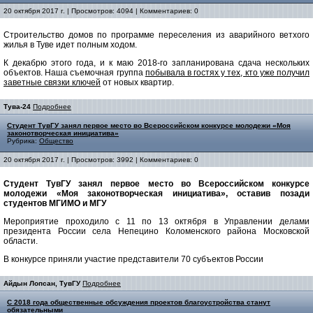
20 октября 2017 г. | Просмотров: 4094 | Комментариев: 0
Строительство домов по программе переселения из аварийного ветхого
жилья в Туве идет полным ходом.
К декабрю этого года, и к маю 2018-го запланирована сдача нескольких
объектов. Наша съемочная группа
побывала в гостях у тех, кто уже получил
заветные связки ключей
от новых квартир.
Тува-24
Подробнее
Студент ТувГУ занял первое место во Всероссийском конкурсе молодежи «Моя
законотворческая инициатива»
Рубрика:
Общество
20 октября 2017 г. | Просмотров: 3992 | Комментариев: 0
Студент ТувГУ занял первое место во Всероссийском конкурсе
молодежи «Моя законотворческая инициатива», оставив позади
студентов МГИМО и МГУ
Мероприятие проходило с 11 по 13 октября в Управлении делами
президента России села Непецино Коломенского района Московской
области.
В конкурсе приняли участие представители 70 субъектов России
Айдын Лопсан, ТувГУ
Подробнее
С 2018 года общественные обсуждения проектов благоустройства станут
обязательными