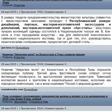
Тувы
Рубрика:
Культура
28 мая 2015 г. | Просмотров: 7552 | Комментариев: 0
В рамках Недели предпринимательства министерство культуры совместно
с министерством экономики проводит
I Республиканский конкурс
дизайнеров, портных, мастеров-изготовителей аксессуаров и
дополнений, мастеров-изготовителей кукол «Арт-стиль»
. Шоу-показ
лучших коллекций одежды состоялся в Национальном театре им. В. Кок-
оола и стал праздником искусства - как для любителей классического
тувинского национального костюма, так и для тех, кто, руководствуясь
практическими соображениями, предпочитает деловой стиль.
gov.tuva.ru
Подробнее
Новички "Амурских волн" из Казахстана и Тувы сорвали овации
Рубрика:
Культура
28 мая 2015 г. | Просмотров: 7019 | Комментариев: 0
Новички "Амурских волн" из Казахстана и Республики Тыва поразили
хабаровскую публику. Третий день фестиваля снова собрал сотни
желающих посмотреть на выступления военных оркестров. Тувинский
коллектив вышел к зрителям в национальных костюмах, исполнив как
народные композиции, так и всем знакомую "Песню о морском дьяволе".
vostokmedia.com
Подробнее
Тува усиливает господдержку производства молока и вложит в это направление в
2015 году более 9 млн. рублей
Рубрика:
Экономика
/
Сделано в Туве
28 мая 2015 г. | Просмотров: 4524 | Комментариев: 0