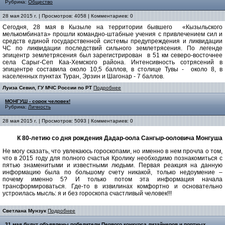
Рубрика:
Общество
28 мая 2015 г. | Просмотров: 4058 | Комментариев: 0
Сегодня, 28 мая в Кызыле на территории бывшего «Кызыльского
мелькомбината» прошли командно-штабные учения с привлечением сил и
средств единой государственной системы предупреждения и ликвидации
ЧС по ликвидации последствий сильного землетрясения. По легенде
эпицентр землетрясения был зарегистрирован в 51 км северо-восточнее
села Сарыг-Сеп Каа-Хемского района. Интенсивность сотрясений в
эпицентре составила около 10,5 баллов, в столице Тувы - около 8, в
населенных пунктах Туран, Эрзин и Шагонар - 7 баллов.
Луиза Севил, ГУ МЧС России по РТ
Подробнее
МОНГУШ - сорок человек!
Рубрика:
Личность
28 мая 2015 г. | Просмотров: 5093 | Комментариев: 0
К 80-летию со дня рождения Дадар-оола Сангыр-ооловича Монгуша
Не могу сказать, что увлекаюсь гороскопами, но именно в нем прочла о том,
что в 2015 году для полного счастья Кролику необходимо познакомиться с
пятью знаменитыми и известными людьми. Первая реакция на данную
информацию была по большому счету никакой, только недоумение –
почему именно 5? И только потом эта информация начала
трансформироваться. Где-то в извилинах комфортно и основательно
устроилась мысль: я и без гороскопа счастливый человек!!!
Светлана Мунзук
Подробнее
31 мая будут объявлены победители Первого конкурса дизайнеров и портных