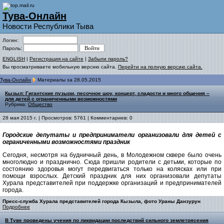
Тува-Онлайн
Новости Республики Тыва
Логин:
Пароль:
ENGLISH
|
Регистрация на сайте
|
Забыли пароль?
Вы просматриваете мобильную версию сайта.
Перейти на полную версию сайта.
Тува-Онлайн
Материалы за 28.05.2015
Кызыл: Гигантские пузыри, песочное шоу, концерт, сладости и много общения –
для детей с ограниченными возможностями
Рубрика:
Общество
28 мая 2015 г. | Просмотров: 5761 | Комментариев: 0
Городские депутаты и предприниматели организовали для детей с
ограниченными возможностями праздник
Сегодня, несмотря на будничный день, в Молодежном сквере было очень
многолюдно и празднично. Сюда пришли родители с детьми, которые по
состоянию здоровья могут передвигаться только на колясках или при
помощи взрослых. Детский праздник для них организовали депутаты
Хурала представителей при поддержке организаций и предпринимателей
города.
Пресс-служба Хурала представителей города Кызыла, фото Ураны Данзурун
Подробнее
В Туве проведены учения по ликвидации последствий сильного землетрясения