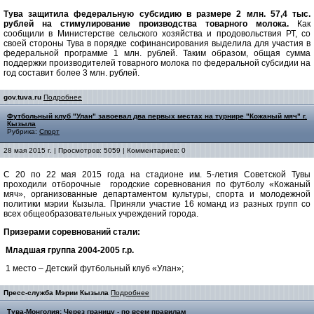
Тува защитила федеральную субсидию в размере 2 млн. 57,4 тыс.
рублей на стимулирование производства товарного молока.
Как
сообщили в Министерстве сельского хозяйства и продовольствия РТ, со
своей стороны Тува в порядке софинансирования выделила для участия в
федеральной программе 1 млн. рублей. Таким образом, общая сумма
поддержки производителей товарного молока по федеральной субсидии на
год составит более 3 млн. рублей.
gov.tuva.ru
Подробнее
Футбольный клуб "Улан" завоевал два первых местах на турнире "Кожаный мяч" г.
Кызыла
Рубрика:
Спорт
28 мая 2015 г. | Просмотров: 5059 | Комментариев: 0
С 20 по 22 мая 2015 года на стадионе им. 5-летия Советской Тувы
проходили отборочные городские соревнования по футболу «Кожаный
мяч», организованные департаментом культуры, спорта и молодежной
политики мэрии Кызыла. Приняли участие 16 команд из разных групп со
всех общеобразовательных учреждений города.
Призерами соревнований стали:
Младшая группа 2004-2005 г.р.
1 место – Детский футбольный клуб «Улан»;
Пресс-служба Мэрии Кызыла
Подробнее
Тува-Монголия: Через границу - по всем правилам