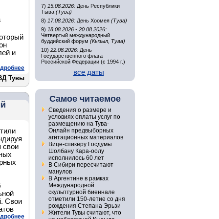
7)
15.08.2026:
День Республики
Тыва
(Тува)
а
8)
17.08.2026:
День Хоомея
(Тува)
9)
18.08.2026 - 20.08.2026:
Четвертый международный
который
буддийский форум
(Кызыл, Тува)
он
10)
22.08.2026:
День
лей и
Государственного флага
Российской Федерации (с 1994 г.)
дробнее
все даты
ВД Тувы
Самое читаемое
ый
Сведения о размере и
условиях оплаты услуг по
размещению на Тува-
тили
Онлайн предвыборных
агитационных материалов
ндируя
Вице-спикеру Госдумы
 свои
Шолбану Кара-оолу
чных
исполнилось 60 лет
орных
В Сибири пересчитают
манулов
В Аргентине в рамках
б
Международной
скульптурной биеннале
ьной
отметили 150-летие со дня
. Свои
рождения Степана Эрьзи
атов
Жители Тувы считают, что
дробнее