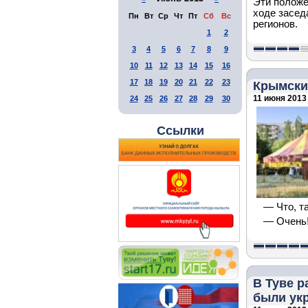
Эти положе
ходе засед
Пн
Вт
Ср
Чт
Пт
Сб
Вс
регионов.
1
2
3
4
5
6
7
8
9
10
11
12
13
14
15
16
17
18
19
20
21
22
23
Крымски
11 июня 2013 
24
25
26
27
28
29
30
Ссылки
— Что, т
— Очень
В Туве р
были ук