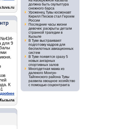
на набережной Кызыла
должна быть скульптура
.tuva.ru
снежного барса
Уроженец Тувы космонавт
Кирилл Песков стал Героем
России
ентр
Последние часы жизни
девочек: раскрыты детали
странной трагедии в
Кызыле
 №434-
В Туве выстраивают
а для 9
подготовку кадров для
 балы
беспилотных авиационных
еми
систем
 июня.
В Туве появятся сразу 5
новых ангарных
спортивных залов
р
Многодетная мама из
далекого Монгун-
ков
Тайгинского района Тувы
лей
развила овощное хозяйство
да. К
с помощью соцконтракта
№1
дробнее
 Кызыла