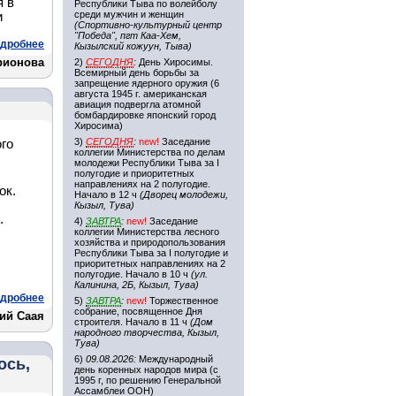
я в
Республики Тыва по волейболу
среди мужчин и женщин
и
(Спортивно-культурный центр
"Победа", пгт Каа-Хем,
дробнее
Кызылский кожуун, Тыва)
рионова
2)
СЕГОДНЯ
:
День Хиросимы.
Всемирный день борьбы за
запрещение ядерного оружия (6
августа 1945 г. американская
авиация подвергла атомной
бомбардировке японский город
Хиросима)
3)
СЕГОДНЯ
:
new!
Заседание
го
коллегии Министерства по делам
молодежи Республики Тыва за I
полугодие и приоритетных
направлениях на 2 полугодие.
ок.
Начало в 12 ч
(Дворец молодежи,
Кызыл, Тува)
.
4)
ЗАВТРА
:
new!
Заседание
коллегии Министерства лесного
хозяйства и природопользования
Республики Тыва за I полугодие и
приоритетных направлениях на 2
полугодие. Начало в 10 ч
(ул.
Калинина, 2Б, Кызыл, Тува)
дробнее
5)
ЗАВТРА
:
new!
Торжественное
собрание, посвященное Дня
ий Саая
строителя. Начало в 11 ч
(Дом
народного творчества, Кызыл,
Тува)
6)
09.08.2026:
Международный
ось,
день коренных народов мира (с
1995 г, по решению Генеральной
Ассамблеи ООН)