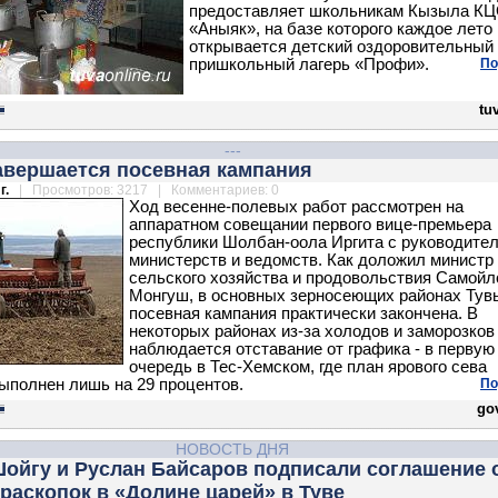
предоставляет школьникам Кызыла К
«Аныяк», на базе которого каждое лето
открывается детский оздоровительный
пришкольный лагерь «Профи».
По
tu
---
завершается посевная кампания
г.
| Просмотров: 3217 | Комментариев: 0
Ход весенне-полевых работ рассмотрен на
аппаратном совещании первого вице-премьера
республики Шолбан-оола Иргита с руководите
министерств и ведомств. Как доложил министр
сельского хозяйства и продовольствия Самойл
Монгуш, в основных зерносеющих районах Тув
посевная кампания практически закончена. В
некоторых районах из-за холодов и заморозков
наблюдается отставание от графика - в первую
очередь в Тес-Хемском, где план ярового сева
ыполнен лишь на 29 процентов.
По
gov
НОВОСТЬ ДНЯ
Шойгу и Руслан Байсаров подписали соглашение 
раскопок в «Долине царей» в Туве