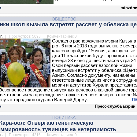
minzdrav
ОБЩЕСТВО
ки школ Кызыла встретят рассвет у обелиска ц
г.
| Просмотров: 5098 | Комментариев: 0
Согласно распоряжению мэрии Кызыла
р от 6 июня 2013 года выпускные вечер
классов пройдут 19 июня, а выпускные
для 11-классников будут проходить с с
вечера 23 июня до шести часов утра 24
Свой первый рассвет взрослой жизни
выпускники встретят у обелиска «Цент
Азии». Согласно документу, назначены
ответственные лица из числа сотрудни
мэрии и депутатов Хурала представите
безопасное проведение выпускных вечеров в каждой школе горо
тветственным за прохождение торжественного вечера в школе 
епутат городского хурала Валерий Доржу.
По
Пресс-служба мэрии
ПОЛИТИКА
Кара-оол: Отвергаю генетическую
аммированость тувинцев на нетерпимость
г.
| Просмотров: 4216 | Комментариев: 0