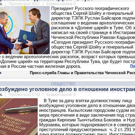
г.
| Просмотров: 5567 | Комментариев: 0
Президент Русского географического
общества Сергей Шойгу и генеральный
директор ТЭПК Руслан Байсаров подп
соглашение о ведении археологических
раскопок в «Долине царей» в Туве. Об 
написал на своей странице в Инстаграм
Чеченской Республики Рамзан Кадыров
«Сегодня президент Русского географи
общества Сергей Шойгу и генеральный
директор ТЭПК Руслан Байсаров подп
 о ведении археологических раскопок, возраст которых превыш
 «Долине царей» на территории Республики Тува, где будет пост
ная в России частная железная дорога.
По
Пресс-служба Главы и Правительства Чеченской Рес
ОБЩЕСТВО
возбуждено уголовное дело в отношении иностра
г.
| Просмотров: 6748 | Комментариев: 0
В Туве за дачу взятки должностному лицу
возбуждено уголовное дело в отношении дво
иностранцев. Кызылским городским судом и
мера пресечения в виде заключения под стр
граждан Киргизии Тынчтыбека Бокоева и Ну
Мурзаева, которые подозреваются в соверш
преступлений предусмотренных ч. 2 ст. 291 
дача взятки должностному лицу. Иностранны