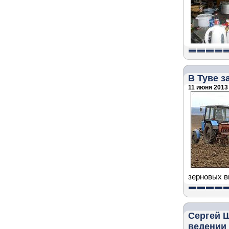
В Туве 
11 июня 2013 
зерновых в
Сергей 
ведении 