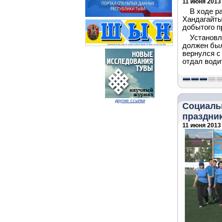
11 июня 2013 
В ходе р
Хандагайты
добытого п
Установл
должен был
вернулся с 
отдал води
другие ссылки
Социаль
праздни
11 июня 2013 