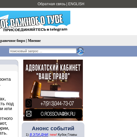
Обратная связь
|
ENGLISH
равочное бюро
|
Мнение
ронта
.
ах,
ать под
и или
етного
ают,
Анонс событий
ории,
ать.
1)
В ЭТИ ДНИ
:
new!
Кубок Главы