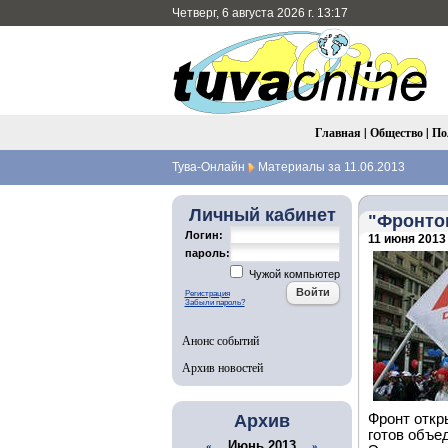
Четверг, 6 августа 2026 г. 13:17
Главная
|
Общество
|
По
Тува-Онлайн
Материалы за 11.06.2013
Личный кабинет
"Фронто
Логин:
11 июня 2013 
пароль:
Чужой компьютер
Регистрация
Забыли пароль?
Анонс событий
Архив новостей
Архив
Фронт откр
готов объе
Июнь 2013
«
»