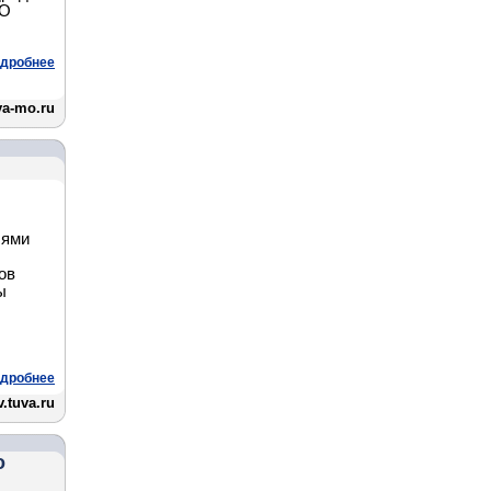
ЦО
дробнее
va-mo.ru
лями
ов
ы
дробнее
.tuva.ru
о