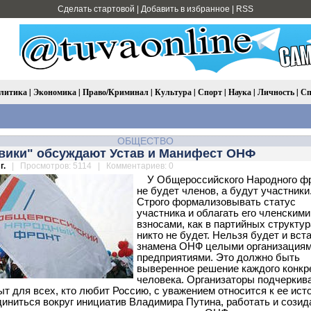
Сделать стартовой
|
Добавить в избранное
|
RSS
литика
|
Экономика
|
Право/Криминал
|
Культура
|
Спорт
|
Наука
|
Личность
|
Сп
ОБЩЕСТВО
вики" обсуждают Устав и Манифест ОНФ
г.
| Просмотров: 5114 | Комментариев: 0
У Общероссийского Народного ф
не будет членов, а будут участники
Строго формализовывать статус
участника и облагать его членскими
взносами, как в партийных структур
никто не будет. Нельзя будет и вст
знамена ОНФ целыми организациям
предприятиями. Это должно быть
выверенное решение каждого конкр
человека. Организаторы подчеркив
ыт для всех, кто любит Россию, с уважением относится к ее ист
диниться вокруг инициатив Владимира Путина, работать и созид