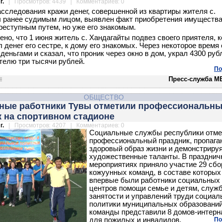
г.
| Просмотров: 4439 | Комментариев: 0
асследования кражи денег, совершенной из квартиры жителя с.
 ранее судимым лицом, выявлен факт приобретения имуществ
реступным путем, но уже его знакомым.
ено, что 1 июня житель с. Хандагайты подвез своего приятеля, 
 денег его сестре, к дому его знакомых. Через некоторое время 
деньгами и сказал, что проник через окно в дом, украл 4300 руб
телю три тысячи рублей.
По
Пресс-служба М
ОБЩЕСТВО
ные работники Тувы отметили профессиональн
к на спортивном стадионе
г.
| Просмотров: 4207 | Комментариев: 0
Социальные службы республики отме
профессиональный праздник, пропага
здоровый образ жизни и демонстрируя
художественные таланты. В праздни
мероприятиях приняло участие 29 сб
кожуунных команд, в составе которых
впервые были работники социальных
центров помощи семье и детям, служ
занятости и управлений труди социал
политики муниципальных образований
команды представили 8 домов-интерн
для пожилых и инвалидов,
По