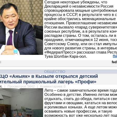
Сегодня некоторые убеждены, что
Декларацией о независимости Россия
спровоцировала мощные центробежны
процессы в СССР, в результате чего в 
крайне обострились межнациональные
отношения. Провозглашение независим
России вызвало «парад суверенитетов
союзных республик, а в результате кон
распадом страны. О том, осталась ли в
празднике, отмечающемся 12 июня, тос
Советскому Союзу, или он стал импуль
для нового развития страны, в интервь
«ФедералПресс» рассказал глава Респ
Тува Шолбан Кара-оол.
По
fed
ОБЩЕСТВО
 КЦО «Аныяк» в Кызыле открылся детский
ительный пришкольный лагерь «Профи»
г.
| Просмотров: 5642 | Комментариев: 0
Лето – самое замечательное время года
Особенно в детстве. Именно летом мо
отдыхать, спать до обеда, питаться св
фруктами и овощами, кататься на вело
и роликовых коньках. А еще летом мож
осваивать новые профессии, и такую
возможность вот уже несколько лет по