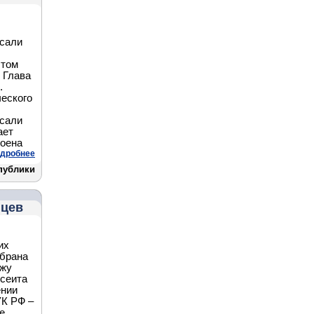
исали
этом
 Глава
.
ческого
исали
ает
роена
дробнее
публики
нцев
их
збрана
ажу
рсеита
ении
УК РФ –
е