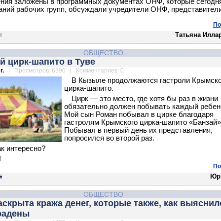
ния заложены в программных документах ОНФ, которые сегодн
аний рабочих групп, обсуждали учредители ОНФ, представител
По
Татьяна Илла
ОБЩЕСТВО
й цирк-шапито в Туве
г.
| Просмотров: 6390 | Комментариев: 0
В Кызыле продолжаются гастроли Крымско
цирка-шапито.
Цирк — это место, где хотя бы раз в жизни
обязательно должен побывать каждый ребен
Мой сын Роман побывал в цирке благодаря
гастролям Крымского цирка-шапито «Банзай»
Побывал в первый день их представления,
попросился во второй раз.
ак интересно?
!
По
Юр
ОБЩЕСТВО
аскрыта кража денег, которые также, как выяснил
радены