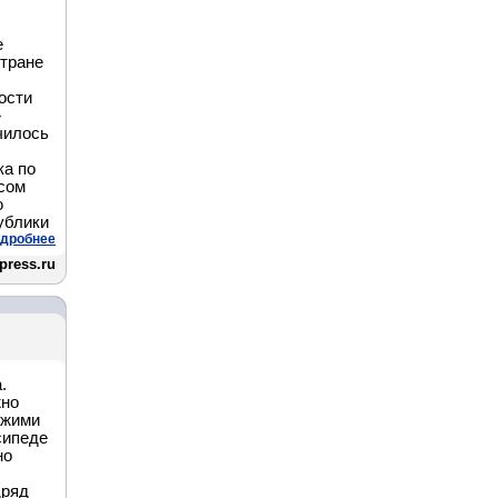
е
стране
ости
»
чилось
ка по
сом
ю
ублики
дробнее
press.ru
.
жно
ежими
сипеде
но
дряд