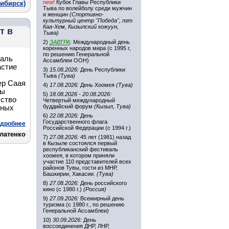
new!
Кубок Главы Республики
ибирск)
Тыва по волейболу среди мужчин
и женщин
(Спортивно-
культурный центр "Победа", пгт
Каа-Хем, Кызылский кожуун,
т в
Тыва)
2)
ЗАВТРА
:
Международный день
коренных народов мира (с 1995 г,
по решению Генеральной
валь
Ассамблеи ООН)
астие
3)
15.08.2026:
День Республики
Тыва
(Тува)
ер Саая
4)
17.08.2026:
День Хоомея
(Тува)
вы
5)
18.08.2026 - 20.08.2026:
сство
Четвертый международный
буддийский форум
(Кызыл, Тува)
пных
6)
22.08.2026:
День
Государственного флага
дробнее
Российской Федерации (с 1994 г.)
латенко
7)
27.08.2026:
45 лет (1981) назад
в Кызыле состоялся первый
республиканский фестиваль
хоомея, в котором приняли
участие 110 представителей всех
районов Тувы, гости из МНР,
Башкирии, Хакасии.
(Тува)
8)
27.08.2026:
День российского
кино (с 1980 г.)
(Россия)
9)
27.09.2026:
Всемирный день
туризма (с 1980 г., по решению
Генеральной Ассамблеи)
10)
30.09.2026:
День
воссоединения ДНР, ЛНР,