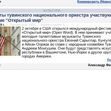
Коммерсантъ (Новос
КУЛЬТУРА
ты тувинского национального оркестра участвую
ме "Открытый мир"
9 г.
| Просмотров: 3404 | Комментариев: 0
2 октября в США открылся международный фести
«Открытый мир» (Open Word). В нем принимают уч
молодые талантливые музыканты Тувинского
национального оркестра Евгений Сарыглар, Кунгул
и Айхан Ооржак во главе с народным хоомейжи Ту
Андреем Монгушем. Они будут представлять иску
республики в Вашингтоне, Нью-Йорке и других кру
городах Америки.
По
Александр Фи