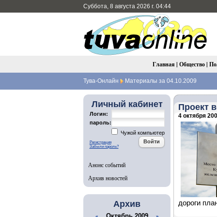
Суббота, 8 августа 2026 г. 04:44
Главная
|
Общество
|
По
Тува-Онлайн
Материалы за 04.10.2009
Личный кабинет
Проект в
Логин:
4 октября 200
пароль:
Чужой компьютер
Регистрация
Забыли пароль?
Анонс событий
Архив новостей
Архив
дороги план
Октябрь 2009
«
»