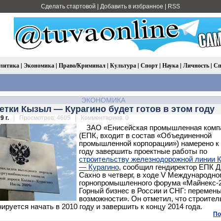
Сделать стартовой
|
Добавить в избранное
|
RSS
литика
|
Экономика
|
Право/Криминал
|
Культура
|
Спорт
|
Наука
|
Личность
|
Сп
ЭКОНОМИКА
етки Кызыл — Курагино будет готов в этом году
9 г.
| Просмотров: 4605 | Комментариев: 0
ЗАО «Енисейская промышленная комп
(ЕПК, входит в состав «Объединенной
промышленной корпорации») намерено к
году завершить проектные работы по
строительству железнодорожной линии 
— Курагино
, сообщил гендиректор ЕПК 
Сахно в четверг, в ходе V Международно
горнопромышленного форума «Майнекс-2
Горный бизнес в России и СНГ: перемены
возможности». Он отметил, что строител
ируется начать в 2010 году и завершить к концу 2014 года.
По