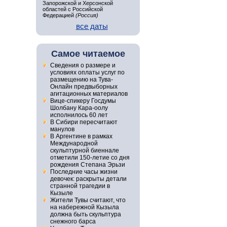
Запорожской и Херсонской
областей с Российской
Федерацией
(Россия)
все даты
Самое читаемое
Сведения о размере и
условиях оплаты услуг по
размещению на Тува-
Онлайн предвыборных
агитационных материалов
Вице-спикеру Госдумы
Шолбану Кара-оолу
исполнилось 60 лет
В Сибири пересчитают
манулов
В Аргентине в рамках
Международной
скульптурной биеннале
отметили 150-летие со дня
рождения Степана Эрьзи
Последние часы жизни
девочек: раскрыты детали
странной трагедии в
Кызыле
Жители Тувы считают, что
на набережной Кызыла
должна быть скульптура
снежного барса