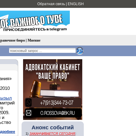
Обратная связь
|
ENGLISH
равочное бюро
|
Мнение
ания»
 2010
Кызыл
Дмитрий
го
009.
 и
ьство
Анонс событий
дробнее
1)
ЗАКАНЧИВАЕТСЯ СЕГОДНЯ
: