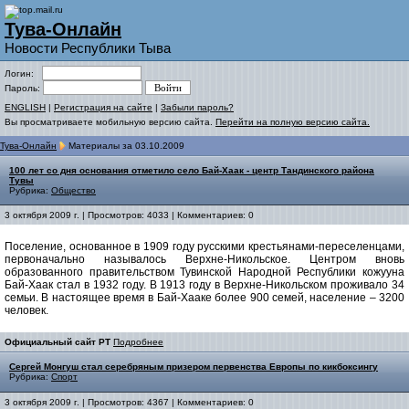
Тува-Онлайн
Новости Республики Тыва
Логин:
Пароль:
ENGLISH
|
Регистрация на сайте
|
Забыли пароль?
Вы просматриваете мобильную версию сайта.
Перейти на полную версию сайта.
Тува-Онлайн
Материалы за 03.10.2009
100 лет со дня основания отметило село Бай-Хаак - центр Тандинского района
Тувы
Рубрика:
Общество
3 октября 2009 г. | Просмотров: 4033 | Комментариев: 0
Поселение, основанное в 1909 году русскими крестьянами-переселенцами,
первоначально называлось Верхне-Никольское. Центром вновь
образованного правительством Тувинской Народной Республики кожууна
Бай-Хаак стал в 1932 году. В 1913 году в Верхне-Никольском проживало 34
семьи. В настоящее время в Бай-Хааке более 900 семей, население – 3200
человек.
Официальный сайт РТ
Подробнее
Сергей Монгуш стал серебряным призером первенства Европы по кикбоксингу
Рубрика:
Спорт
3 октября 2009 г. | Просмотров: 4367 | Комментариев: 0