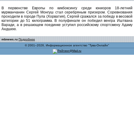
В первенстве Европы по кикбоксингу среди юниоров 18-летний
мурманчанин Сергей Монгуш стал серебряным призером. Соревнования
проходили в городе Пула (Хорватия), Сергей сражался за победу в весовой
категории до 51 килограмма. В полуфинале он победил венгра Иштвана
Варади, а в решающем поединке уступил российскому спортсмену Адаму
Андшею.
mbnews.ru
Подробнее
© 2001–2026, Информационное агентство "Тува-Онлайн"