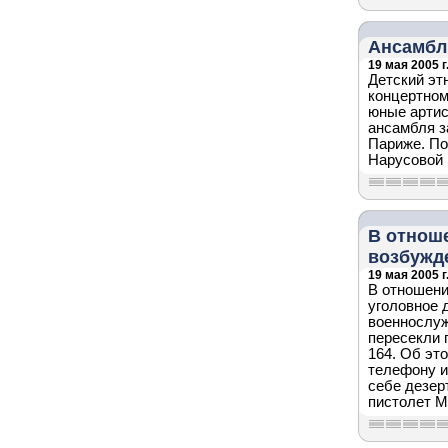
Ансамбл
19 мая 2005 г
Детский эт
концертном
юные артис
ансамбля з
Париже. По
Нарусовой 
В отноше
возбужд
19 мая 2005 г
В отношени
уголовное 
военнослуж
пересекли 
164. Об эт
телефону и
себе дезер
пистолет М