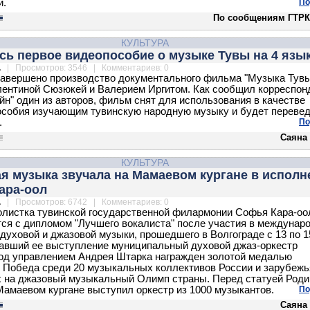
й.
По
По сообщениям ГТРК
КУЛЬТУРА
сь первое видеопособие о музыке Тувы на 4 язы
.
| Просмотров: 3546 | Комментариев: 0
авершено производство документального фильма "Музыка Тувы
лентиной Сюзюкей и Валерием Иргитом. Как сообщил корреспон
йн" один из авторов, фильм снят для использования в качестве
особия изучающим тувинскую народную музыку и будет перевед
.
По
Саяна
КУЛЬТУРА
я музыка звучала на Мамаевом кургане в исполн
ара-оол
.
| Просмотров: 6742 | Комментариев: 0
листка тувинской государственной филармонии Софья Кара-оо
ся с дипломом "Лучшего вокалиста" после участия в междунар
духовой и джазовой музыки, прошедшего в Волгограде с 13 по 1
вший ее выступление муниципальный духовой джаз-оркестр
под управлением Андрея Штарка награжден золотой медалью
 Победа среди 20 музыкальных коллективов России и зарубежь
х на джазовый музыкальный Олимп страны. Перед статуей Роди
Мамаевом кургане выступил оркестр из 1000 музыкантов.
По
Саяна