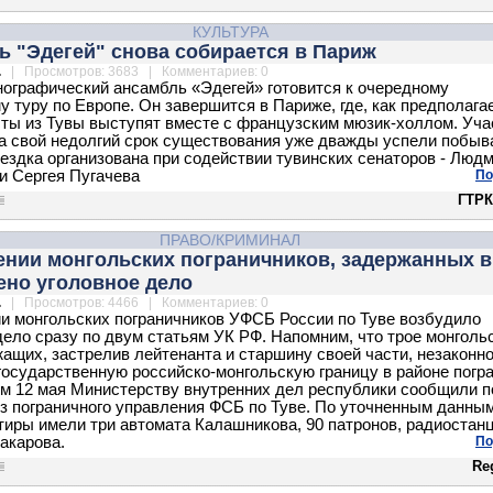
КУЛЬТУРА
ь "Эдегей" снова собирается в Париж
.
| Просмотров: 3683 | Комментариев: 0
нографический ансамбль «Эдегей» готовится к очередному
у туру по Европе. Он завершится в Париже, где, как предполага
ты из Тувы выступят вместе с французским мюзик-холлом. Уча
а свой недолгий срок существования уже дважды успели побыв
ездка организована при содействии тувинских сенаторов - Люд
и Сергея Пугачева
По
ГТРК
ПРАВО/КРИМИНАЛ
нии монгольских пограничников, задержанных в
ено уголовное дело
.
| Просмотров: 4466 | Комментариев: 0
и монгольских пограничников УФСБ России по Туве возбудило
дело сразу по двум статьям УК РФ. Напомним, что трое монголь
ащих, застрелив лейтенанта и старшину своей части, незаконн
государственную российско-монгольскую границу в районе погр
ом 12 мая Министерству внутренних дел республики сообщили п
з пограничного управления ФСБ по Туве. По уточненным данным
тиры имели три автомата Калашникова, 90 патронов, радиостан
акарова.
По
Re