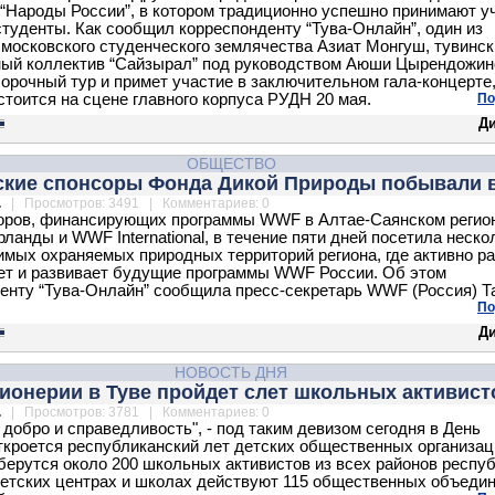
“Народы России”, в котором традиционно успешно принимают у
студенты. Как сообщил корреспонденту “Тува-Онлайн”, один из
 московского студенческого землячества Азиат Монгуш, тувинск
ый коллектив “Сайзырал” под руководством Аюши Цырендожин
орочный тур и примет участие в заключительном гала-концерте
стоится на сцене главного корпуса РУДН 20 мая.
По
Д
ОБЩЕСТВО
ские спонсоры Фонда Дикой Природы побывали в
.
| Просмотров: 3491 | Комментариев: 0
оров, финансирующих программы WWF в Алтае-Саянском регион
анды и WWF International, в течение пяти дней посетила неско
имых охраняемых природных территорий региона, где активно р
ет и развивает будущие программы WWF России. Об этом
енту “Тува-Онлайн” сообщила пресс-секретарь WWF (Россия) Т
По
Д
НОВОСТЬ ДНЯ
ионерии в Туве пройдет слет школьных активист
.
| Просмотров: 3781 | Комментариев: 0
 добро и справедливость", - под таким девизом сегодня в День
ткроется республиканский лет детских общественных организац
берутся около 200 школьных активистов из всех районов респуб
детских центрах и школах действуют 115 общественных объедин