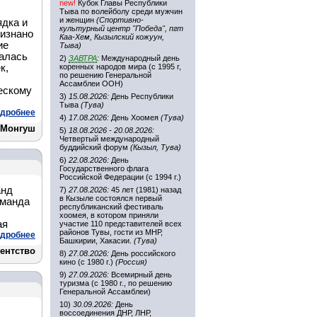
new!
Кубок Главы Республики
Тыва по волейболу среди мужчин
и женщин
(Спортивно-
ядка и
культурный центр "Победа", пгт
изнано
Каа-Хем, Кызылский кожуун,
ие
Тыва)
галась
2)
ЗАВТРА
:
Международный день
к,
коренных народов мира (с 1995 г,
по решению Генеральной
Ассамблеи ООН)
ескому
3)
15.08.2026:
День Республики
Тыва
(Тува)
дробнее
4)
17.08.2026:
День Хоомея
(Тува)
 Монгуш
5)
18.08.2026 - 20.08.2026:
Четвертый международный
буддийский форум
(Кызыл, Тува)
6)
22.08.2026:
День
Государственного флага
Российской Федерации (с 1994 г.)
анд
7)
27.08.2026:
45 лет (1981) назад
в Кызыле состоялся первый
оманда
республиканский фестиваль
хоомея, в котором приняли
ая
участие 110 представителей всех
районов Тувы, гости из МНР,
дробнее
Башкирии, Хакасии.
(Тува)
ентство
8)
27.08.2026:
День российского
кино (с 1980 г.)
(Россия)
9)
27.09.2026:
Всемирный день
туризма (с 1980 г., по решению
Генеральной Ассамблеи)
10)
30.09.2026:
День
воссоединения ДНР, ЛНР,