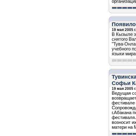
организаци
Появило
19 мая 2005 г
В Кызыле з
снятого Ва
"Тува-Онла
учебного п
языки мира
Тувинcка
Софьи К
19 мая 2005 г
Ведущая со
возвращает
фестивале 
Сопровожда
г.Абакана 
фестиваля.
возносит и
матери на 