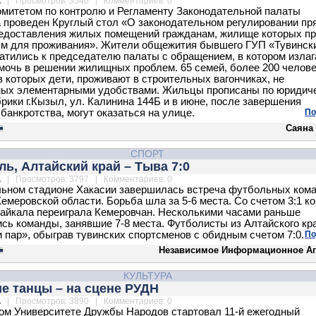
.
| Просмотров: 3540 | Комментариев: 0
омитетом по контролю и Регламенту Законодательной палаты
 проведен Круглый стол «О законодательном регулировании пр
едоставления жилых помещений гражданам, жилище которых пр
м для проживания». Жители общежития бывшего ГУП «Тувинск
атились к председателю палаты с обращением, в котором изла
мочь в решении жилищных проблем. 65 семей, более 200 челове
з которых дети, проживают в строительных вагончиках, не
ных элементарными удобствами. Жильцы прописаны по юридич
рики г.Кызыл, ул. Калинина 144Б и в июне, после завершения
банкротства, могут оказаться на улице.
По
Саяна
СПОРТ
ль, Алтайский край – Тыва 7:0
.
| Просмотров: 3797 | Комментариев: 0
ьном стадионе Хакасии завершилась встреча футбольных ком
Кемеровской области. Борьба шла за 5-6 места. Со счетом 3:1 к
Байкала переиграла Кемеровчан. Несколькими часами раньше
сь команды, занявшие 7-8 места. Футболисты из Алтайского кр
 пар», обыграв тувинских спортсменов с обидным счетом 7:0.
По
Независимое Информационное Аг
КУЛЬТУРА
е танцы – на сцене РУДН
.
| Просмотров: 3890 | Комментариев: 0
ом Университете Дружбы Народов стартовал 11-й ежегодный