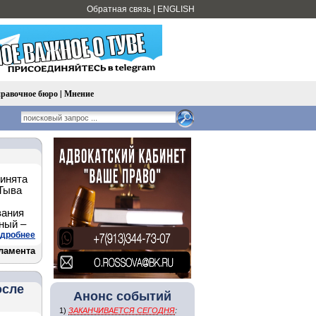
Обратная связь
|
ENGLISH
равочное бюро
|
Мнение
ринята
 Тыва
вания
ный –
дробнее
ламента
осле
Анонс событий
1)
ЗАКАНЧИВАЕТСЯ СЕГОДНЯ
: