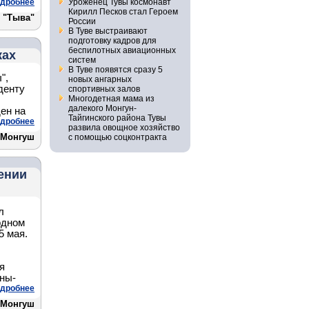
дробнее
Уроженец Тувы космонавт
Кирилл Песков стал Героем
 "Тыва"
России
В Туве выстраивают
подготовку кадров для
беспилотных авиационных
ках
систем
В Туве появятся сразу 5
",
новых ангарных
денту
спортивных залов
Многодетная мама из
далекого Монгун-
ен на
Тайгинского района Тувы
дробнее
развила овощное хозяйство
 Монгуш
с помощью соцконтракта
ении
л
одном
5 мая.
я
ны-
дробнее
 Монгуш