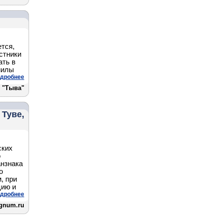
ется,
стники
ать в
милы
дробнее
 "Тыва"
 Туве,
ских
о
анзнака
о
, при
цию и
дробнее
gnum.ru