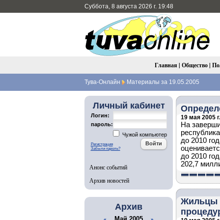
Суббота, 8 августа 2026 г. 19:48
Главная
|
Общество
|
По
Тува-Онлайн
Материалы за 19.05.2005
Личный кабинет
Определ
Логин:
19 мая 2005 г
На заверши
пароль:
республика
Чужой компьютер
до 2010 го
Регистрация
оцениваетс
Забыли пароль?
до 2010 го
202,7 милл
Анонс событий
Архив новостей
Жильцы 
Архив
процедур
Май 2005
«
»