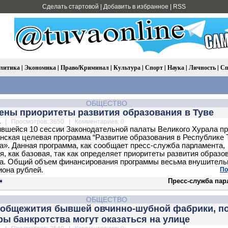
Сделать стартовой
|
Добавить в избранное
|
RSS
литика
|
Экономика
|
Право/Криминал
|
Культура
|
Спорт
|
Наука
|
Личность
|
Сп
ОБЩЕСТВО
ены приоритеты развития образования в Туве
.
| Просмотров: 3650 | Комментариев: 0
вшейся 10 сессии Законодательной палаты Великого Хурала п
нская целевая программа “Развитие образования в Республике
да». Данная программа, как сообщает пресс-служба парламента,
я, как базовая, так как определяет приоритеты развития образо
да. Общий объем финансирования программы весьма внушитель
иона рублей.
По
Пресс-служба пар
ОБЩЕСТВО
общежития бывшей овчинно-шубной фабрики, п
ы банкротства могут оказаться на улице