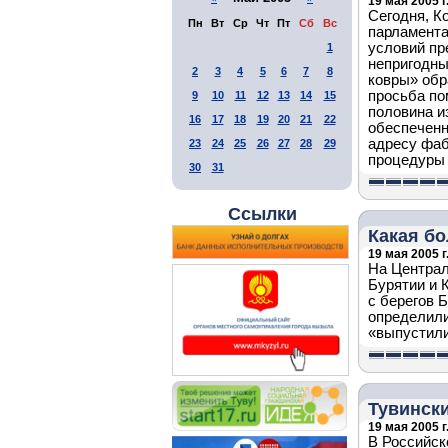
19 мая 2005 г
Сегодня, К
Пн
Вт
Ср
Чт
Пт
Сб
Вс
парламента
условий пр
1
непригодны
2
3
4
5
6
7
8
ковры» обр
просьба по
9
10
11
12
13
14
15
половина и
16
17
18
19
20
21
22
обеспечен
адресу фаб
23
24
25
26
27
28
29
процедуры 
30
31
Ссылки
Какая бо
19 мая 2005 г
На Централ
Бурятии и 
с берегов 
определили
«выпустили
Тувински
19 мая 2005 г
В Российск