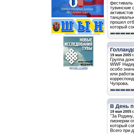
фестиваль 
тувинские 
активистов
танцевальн
прошел отб
который со
Голланд
19 мая 2005 г
Группа дон
WWF Нидерл
другие ссылки
особо знач
или работа
корреспонд
Чупрова.
В День п
19 мая 2005 г
"За Родину,
пионерии о
который со
Всего при 