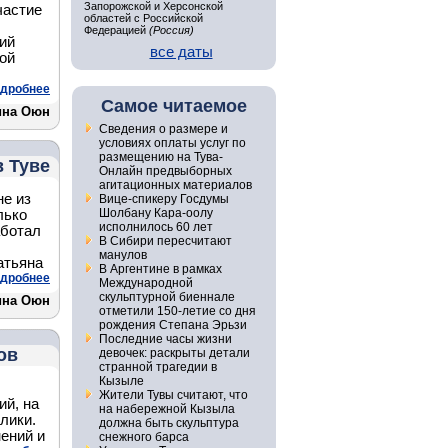
Запорожской и Херсонской
частие
областей с Российской
Федерацией
(Россия)
ий
все даты
ой
,
дробнее
Самое читаемое
ина Оюн
Сведения о размере и
условиях оплаты услуг по
размещению на Тува-
 Туве
Онлайн предвыборных
агитационных материалов
е из
Вице-спикеру Госдумы
Шолбану Кара-оолу
лько
исполнилось 60 лет
аботал
В Сибири пересчитают
манулов
атьяна
В Аргентине в рамках
дробнее
Международной
скульптурной биеннале
ина Оюн
отметили 150-летие со дня
рождения Степана Эрьзи
Последние часы жизни
ов
девочек: раскрыты детали
странной трагедии в
Кызыле
Жители Тувы считают, что
ий, на
на набережной Кызыла
лики.
должна быть скульптура
ений и
снежного барса