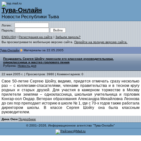
Тува-Онлайн
Новости Республики Тыва
Логин:
Пароль:
ENGLISH
|
Регистрация на сайте
|
Забыли пароль?
Вы просматриваете мобильную версию сайта.
Перейти на полную версию сайта.
Тува-Онлайн
Материалы за 22.05.2005
Поздравить Сергея Шойгу приехали его классная руководительница,
одноклассница и мастер горлового пения
Рубрика:
Новость дня
22 мая 2005 г. | Просмотров: 3980 | Комментариев: 0
Свое 50-летие Сергею Шойгу, видимо, придется отмечать сразу несколько
раз – с коллегами-спасателями, членами правительства и в тесном кругу
родных и старых друзей. Для участия в камерном торжестве в Москву
прилетели земляки – одноклассница, школьная учительница и горловик
Конгар-оол Ондар. Ветеран образования Александра Михайловна Леонова
до сих пор преподает историю в школе № 1, где с 70-х годов также работала
директором школы. В классе Сергея Шойгу она была классным
руководителем.
Дина Оюн
Подробнее
© 2001–2026, Информационное агентство "Тува-Онлайн"