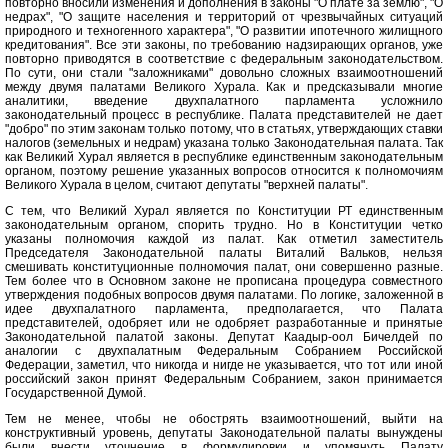
повторно вносили изменения и дополнения в законы "О плате за землю", "О
недрах", "О защите населения и территорий от чрезвычайных ситуаций
природного и техногенного характера", "О развитии ипотечного жилищного
кредитования". Все эти законы, по требованию надзирающих органов, уже
повторно приводятся в соответствие с федеральным законодательством.
По сути, они стали "заложниками" довольно сложных взаимоотношений
между двумя палатами Великого Хурала. Как и предсказывали многие
аналитики, введение двухпалатного парламента усложнило
законодательный процесс в республике. Палата представителей не дает
"добро" по этим законам только потому, что в статьях, утверждающих ставки
налогов (земельных и недрам) указана только Законодательная палата. Так
как Великий Хурал является в республике единственным законодательным
органом, поэтому решение указанных вопросов относится к полномочиям
Великого Хурала в целом, считают депутаты "верхней палаты".
С тем, что Великий Хурал является по Конституции РТ единственным
законодательным органом, спорить трудно. Но в Конституции четко
указаны полномочия каждой из палат. Как отметил заместитель
Председателя Законодательной палаты Виталий Вальков, нельзя
смешивать конституционные полномочия палат, они совершенно разные.
Тем более что в Основном законе не прописана процедура совместного
утверждения подобных вопросов двумя палатами. По логике, заложенной в
идее двухпалатного парламента, предполагается, что Палата
представителей, одобряет или не одобряет разработанные и принятые
Законодательной палатой законы. Депутат Каадыр-оол Бичелдей по
аналогии с двухпалатным Федеральным Собранием Российской
Федерации, заметил, что никогда и нигде не указывается, что тот или иной
российский закон принят Федеральным Собранием, закон принимается
Государственной Думой.
Тем не менее, чтобы не обострять взаимоотношений, выйти на
конструктивный уровень, депутаты Законодательной палаты вынуждены
были внести уточнение в формулировки и упомянуть Палату