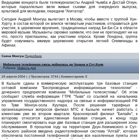
Ведущими концерта были тележурналисты Андрей Чымба и Достай Откун,
которые параллельно вели живые съемки для очередного выпуска,
культовой для молодежи, передачи "Агитатор".
Сегодня Андрей Монгуш вылетает в Москву, чтобы вместе с группой Хун-
Хурту, в состав которой он влился четвертым участником, отправиться для
участия, в церемонии вручения, традиционных наград Би-Би-Си в области
мировой музыки. Музыканты скромно заявили, что они не претендуют ни на
что, просто приглашены, как участники опроса. Кроме Лондона, группа
будет озвучивать вживую церемонию открытия летней Олимпиады в
Афинах.
Саяна Монгуш
Подробнее
Мобильная телефонная связь добралась до Чадана и Сут-Холя
Рубрика:
Новость дня
29 апреля 2004 г. | Просмотров: 3744 | Комментариев: 0
В Кызыле сданы в коммерческую эксплуатацию три базовые станции
сотовой компании "Беспроводные информационные технологии" -
дочернего предприятия компании "Мобильные телесистемы". Об этом
сообщает служба информации ГТРК "Тыва" со ссылкой на начальника
управления государственного надзора за связью и информатизацией РФ
по Туве Монгун-оола Куулара. После решения тарифных и
организационных вопросов филиал МТС в Кызыле начнет работать с
клиентами уже во втором квартале. Красноярский филиал "Билайн", к
которому относится единственная базовая станция, к концу года
планируют смонтировать еще две базовые станции для расширения зоны
обслуживания. В прошлом году на территории Дзун-Хемчикского и Сут-
Хольского районов введена радиотелефонная система "Алтай", которая
обеспечила постоянной телефонной связью все населенные пункты этих