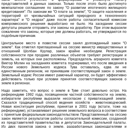
представителей в данных законах. Только после этого было достигнуто
межпалатное соглашение по закону "О развитии ипотечного жилищного
кредитования". По законам же "О плате за землю", "О защите населения и
территорий от чрезвычайных ситуаций природного и техногенного
характера" и "О недрах" даже после работы согласительной комиссии
компромиссного решения выработано не было. На заседании сессии
депутаты решили отправить эти законы на доработку. При этом выразили
сожаление что законы, которые уже должны работать, не утверждаются по
подобным причинам.
Центральное место в повестке сессии занял долгожданный закон "О
земле". Как отметил приглашенный на сессию министр имущественных и
отношений Шолбан Куулар, закон крайне необходим. Регистрация
собственности при продаже различных объектов требуют регистрации и
земель, на которых они расположены. Председатель аграрного комитета
Виктор Молин на заседаниях комитета подчеркивал, что после введения в
России нового Земельного кодекса Тува оставалась, едва ли не
единственным регионом, не принявшим соответствующий закон о земле.
Земельный кодекс России имеет рамочный характер, он будет эффективно
действовать только при условии принятия соответствующих законов о
земле в регионах.
Надо заметить, что вопрос о земле в Туве стоит довольно остро. На
референдуме 1992 года, посвященном частной собственности на землю,
избиратели республики выразили несогласие с приватизацией земли.
Сказался традиционный способ ведения хозяйств - животноводческий.
Новая конституция республики, принятая в 2001 году (кстати, тоже на
референдуме), устанавливает решение земельного вопроса в соответствии
с принятым федеральным законодательством. Представленный на сессию
закон является результатом работы согласительной комиссии, созданной
из представителей правительства и депутатов Законодательной палаты.
Из двух проектов закона о земле, разработанных законодателями и