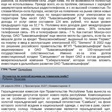
районов, за исключением села Элдиг-Хема. Но ее возможности полностью
еще не использованы. Прежде всего, из-за проблем, связанных с зарядкой
аккумуляторов мобильных радиотелефонов, и с их высокой стоимостью. По
словам Монгун-оола Куулара, несмотря на появление на рынке связи новых
операторов, основную ношу по предоставлению услуг электросвязи на
территории Тувы несёт ОАО "Тывасвязьинформ". В прошлом году его
доходы от услуг связи составили 124 млн. рублей, что выше уровня
предыдущего года на 32,7 %. Половину всех доходов дает междугородная
телефонная связь, затем городская телефонная связь - 36%, сельская
телефонная связь - 6% и телеграфная связь - 7 %. Как считает Монгун-оол
Куулар, ОАО "Тывасвязьинформ" еще многое могло бы сделать, если бы не
мешали долги за кредит "Внешэкономбанка", выданный по линии "Гермес"
на покупку и ввод в эксплуатацию электронной АТС "Siemens". В 2002 году
по решению российского правительства ФГУП "Тывасвязьинформ" было
акционировано в ОАО "Тывасвязьинформ" со 100-процентной
государственной собственностью. Именно из-за этих долгов
инвестиционный холдинг "Связьинвест" не берет ОАО в состав дочерней
межрегиональной компании "Сибирьтелеком", которая готова вложить
инвестиции в дальнейшее развитие ОАО "Тывасвязьинформ".
ГТРК "Тыва"
Подробнее
Останется ли золотой всадник на тувинском гербе?
Рубрика:
Политика
29 апреля 2004 г. | Просмотров: 3137 | Комментариев: 0
Геральдическая комиссия при Правительстве Республики Тыва вынесла на
рассмотрение депутатов проект нового герба республики. Композиционно
он не особенно отличается от ныне действующего. Четырехугольный
золотой геральдический щит, лазоревый пятилистник "Самбыга", на фоне
которого золотой всадник в национальной одежде, с кнутом в руке, скачет
навстречу солнцу. Новыми элементами являются геральдический щит,