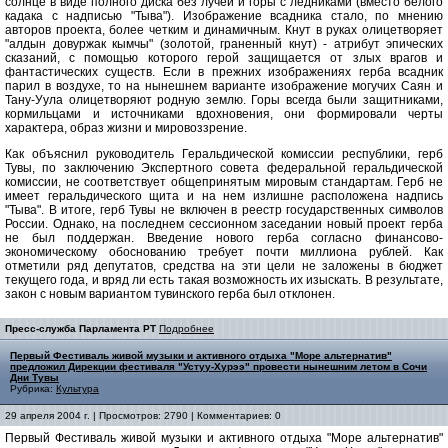
солнце в виде полного диска без лучей и горы с ледниками (вместо белого
кадака с надписью "Тыва"). Изображение всадника стало, по мнению
авторов проекта, более четким и динамичным. Кнут в руках олицетворяет
"алдын довуржак кымчы" (золотой, граненный кнут) - атрибут эпических
сказаний, с помощью которого герой защищается от злых врагов и
фантастических существ. Если в прежних изображениях герба всадник
парил в воздухе, то на нынешнем варианте изображение могучих Саян и
Тану-Уула олицетворяют родную землю. Горы всегда были защитниками,
кормильцами и источниками вдохновения, они формировали черты
характера, образ жизни и мировоззрение.
Как объяснил руководитель Геральдической комиссии республики, герб
Тувы, по заключению Экспертного совета федеральной геральдической
комиссии, не соответствует общепринятым мировым стандартам. Герб не
имеет геральдического щита и на нем излишне расположена надпись
"Тыва". В итоге, герб Тувы не включен в реестр государственных символов
России. Однако, на последнем сессионном заседании новый проект герба
не был поддержан. Введение нового герба согласно финансово-
экономическому обоснованию требует почти миллиона рублей. Как
отметили ряд депутатов, средства на эти цели не заложены в бюджет
текущего года, и вряд ли есть такая возможность их изыскать. В результате,
закон с новым вариантом тувинского герба был отклонен.
Пресс-служба Парламента РТ
Подробнее
Первый Фестиваль живой музыки и активного отдыха "Море альтернатив"
предложил Дирекции фестиваля "Устуу-Хурээ" провести нынешним летом в Сочи
Дни Тувы
Рубрика:
Культура
29 апреля 2004 г. | Просмотров: 2790 | Комментариев: 0
Первый Фестиваль живой музыки и активного отдыха "Море альтернатив"