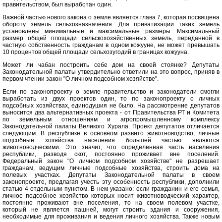
правительством, был выработан один.
Важной частью нового закона о земле является глава 7, которая посвящена
обороту земель сельхозназначения. Для приватизации таких земель
установлены минимальные и максимальные размеры. Максимальный
размер общей площади сельскохозяйственных земель, переданной в
частную собственность гражданам в одном кожууне, не может превышать
10 процентов общей площади сельхозугодий в границах кожууна.
Может ли чабан построить себе дом на своей стоянке? Депутаты
Законодательной палаты утвердительно ответили на это вопрос, приняв в
первом чтении закон "О личном подсобном хозяйстве".
Если по законопроекту о земле правительство и законодатели смогли
выработать из двух проектов один, то по законопроекту о личных
подсобных хозяйствах, единодушия не было. На рассмотрение депутатов
выносится два альтернативных проекта - от Правительства РТ и Комитета
по земельным отношениям и агропромышленному комплексу
Законодательной палаты Великого Хурала. Проект депутатов отличается
следующим. В республике в основном развито животноводство, личные
подсобные хозяйства населения большей частью являются
животноводческими. Это значит, что определенная часть населения
республики, разводя скот, постоянно проживает вне поселений.
Федеральный закон "О личном подсобном хозяйстве" не разрешает
гражданам, ведущим личные подсобные хозяйства, строить дома на
полевых участках. Депутаты Законодательной палаты в своем
законопроекте, предлагая учесть эту особенность республики, дополнили
статью 4 отдельным пунктом. В нем указано: если гражданин и его семья,
личное подсобное хозяйство которых носит животноводческий характер,
постоянно проживают вне поселения, то на своем полевом участке,
который не является пашней, могут строить здания и сооружения,
необходимые для проживания и ведения личного хозяйства. Также новым