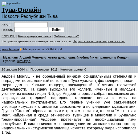
Тува-Онлайн
Новости Республики Тыва
Логин:
Пароль:
ENGLISH
|
Регистрация на сайте
|
Забыли пароль?
Вы просматриваете мобильную версию сайта.
Перейти на полную версию сайта.
Тува-Онлайн
Материалы за 29.04.2004
Музыкант Андрей Монгуш отметил дома первый юбилей и отправился в Лондон
Рубрика:
Культура
29 апреля 2004 г. | Просмотров: 3611 | Комментариев: 0
Андрей Монгуш - не обременный никаким официальными степенями и
наградами, но знаменитый не только в Туве музыкант, фольклорист, педагог,
вчера дал в Кызыле концерт, посвященный 10-летию творческой
деятельности. На сцену выходили его коллеги, именитые и молодые,
ученики из школы-лицея №5, где Андрей впервые собрал школьников дял
возрождения традиций народного, горлового пения и игры на
национальных инструментах. Его первые ученики уже заканчивают
училище искусств и становятся серьезными и популярными музыкантами.
Группа "Салгал" обросла вторым и третьим составом, а песня "Мен - тыва
мен", найденная в среде этнических тувинцев в Монголии и буквально
"реанимированная" Андреем претендует на неофициальный гимн
республики. В симфоническом сопровождении ее исполнил вчера оркестр
национальных инстурментов училища искусств, которому вчера исполнился
1 год.