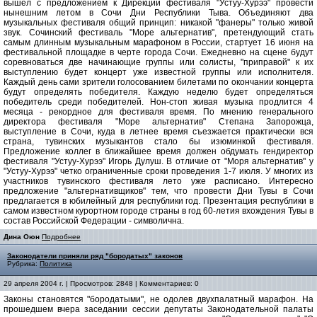
вышел с предложением к Дирекции фестиваля "Устуу-Хурээ" провести
нынешним летом в Сочи Дни Республики Тыва. Объединяют два
музыкальных фестиваля общий принцип: никакой "фанеры" только живой
звук. Сочинский фестиваль "Море альтернатив", претендующий стать
самым длинным музыкальным марафоном в России, стартует 16 июня на
фестивальной площадке в черте города Сочи. Ежедневно на сцене будут
соревноваться две начинающие группы или солисты, "приправой" к их
выступлению будет концерт уже известной группы или исполнителя.
Каждый день сами зрители голосованием билетами по окончании концерта
будут определять победителя. Каждую неделю будет определяться
победитель среди победителей. Нон-стоп живая музыка продлится 4
месяца - рекордное для фестиваля время. По мнению генерального
директора фестиваля "Море альтернатив" Степана Запорожца,
выступление в Сочи, куда в летнее время съезжается практически вся
страна, тувинских музыкантов стало бы изюминкой фестиваля.
Предложение коллег в ближайшее время должен обдумать гендиректор
фестиваля "Устуу-Хурээ" Игорь Дулуш. В отличие от "Моря альтернатив" у
"Устуу-Хурээ" четко ограниченные сроки проведения 1-7 июля. У многих из
участников тувинского фестиваля лето уже расписано. Интересно
предложение "альтернативщиков" тем, что провести Дни Тувы в Сочи
предлагается в юбилейный для республики год. Презентация республики в
самом известном курортном городе страны в год 60-летия вхождения Тувы в
состав Российской Федерации - символична.
Дина Оюн
Подробнее
Законодатели приняли ряд "бородатых" законов
Рубрика:
Политика
29 апреля 2004 г. | Просмотров: 2848 | Комментариев: 0
Законы становятся "бородатыми", не одолев двухпалатный марафон. На
прошедшем вчера заседании сессии депутаты Законодательной палаты