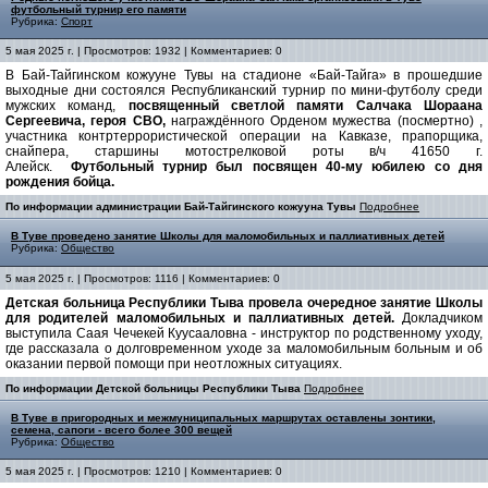
футбольный турнир его памяти
Рубрика:
Спорт
5 мая 2025 г. | Просмотров: 1932 | Комментариев: 0
В Бай-Тайгинском кожууне Тувы на стадионе «Бай-Тайга» в прошедшие
выходные дни состоялся Республиканский турнир по мини-футболу среди
мужских команд,
посвященный светлой памяти Салчака Шораана
Сергеевича, героя СВО,
награждённого Орденом мужества (посмертно) ,
участника контртеррористической операции на Кавказе, прапорщика,
снайпера, старшины мотострелковой роты в/ч 41650 г.
Алейск.
Футбольный турнир был посвящен 40-му юбилею со дня
рождения бойца.
По информации администрации Бай-Тайгинского кожууна Тувы
Подробнее
В Туве проведено занятие Школы для маломобильных и паллиативных детей
Рубрика:
Общество
5 мая 2025 г. | Просмотров: 1116 | Комментариев: 0
Детская больница Республики Тыва провела очередное занятие Школы
для родителей маломобильных и паллиативных детей.
Докладчиком
выступила Саая Чечекей Куусааловна - инструктор по родственному уходу,
где рассказала о долговременном уходе за маломобильным больным и об
оказании первой помощи при неотложных ситуациях.
По информации Детской больницы Республики Тыва
Подробнее
В Туве в пригородных и межмуниципальных маршрутах оставлены зонтики,
семена, сапоги - всего более 300 вещей
Рубрика:
Общество
5 мая 2025 г. | Просмотров: 1210 | Комментариев: 0