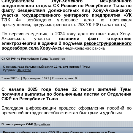
Следователем Улуг-Хемского межрайонного
следственного отдела СК России по Республике Тыва по
факту бездействия должностных лиц Хову-Аксынского
участка государственного унитарного предприятия «УК
ТЭК 4»
возбуждено уголовное дело по признакам
преступления, предусмотренного ст. 293 УК РФ (халатность).
По версии следствия, в 2024 году должностные лица Хову-
Аксынского участка
выявили факт отсутствия
электроэнергии в здании 2 подъема
реконструированного
водозабора села Хову-Аксы
Чеди-Хольского района
СУ СК РФ по Республике Тыва
Подробнее
С начала года больничный взяли 12 тысяч жителей Тувы
Рубрика:
Общество
5 мая 2025 г. | Просмотров: 1072 | Комментариев: 0
С начала 2025 года более 12 тысяч жителей Тувы
получили выплаты по больничным листам от Отделения
СФР по Республике Тыва
Благодаря цифровизации процесс оформления пособий по
временной нетрудоспособности стал быстрым и удобным.
По информации СФР
Подробнее
Родные погибшего участника СВО Шораана Салчака организовали в Туве