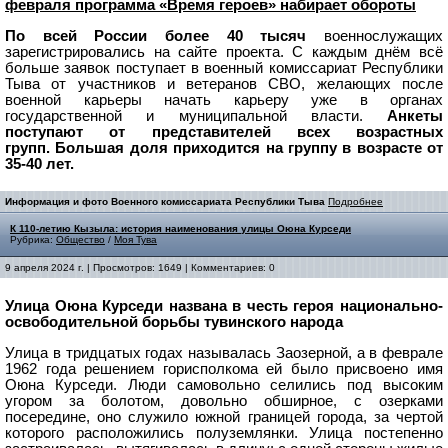
февраля
программа «Время героев» набирает обороты
По всей России более 40 тысяч
военнослужащих
зарегистрировались на сайте проекта.
С каждым днём всё
больше заявок поступает в военный комиссариат
Республики
Тыва от участников и ветеранов СВО, желающих после
военной
карьеры начать карьеру уже в органах
государственной и муниципальной
власти.
Анкеты
поступают от представителей всех возрастных
групп.
Большая доля приходится на группу в возрасте от
35-40 лет.
Информация и фото Военного комиссариата Республики Тыва
Подробнее
К 110-летию Кызыла: история наименования улицы Оюна Курседи
Рубрика:
Общество
/
Моя Тува
9 апреля 2024 г. | Просмотров: 1649 | Комментариев: 0
Улица Оюна Курседи названа в честь героя национально-
освободительной борьбы тувинского народа
Улица в тридцатых годах называлась Заозерной, а в феврале
1962 года решением горисполкома ей было присвоено имя
Оюна Курседи.
Люди самовольно селились под высоким
угором за болотом, довольно обширное, с озерками
посередине, оно служило южной границей города, за чертой
которого расположились полyземлянки. Улица
постепенно