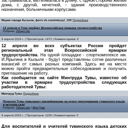
застраивалась, вытягивалась в длину: с одной стороны жилые
дома, с другой, нечетной, - здания производственного
назначения, больничными корпусами.
Мэрия города Кызыла, фото vk.com/mkyzyl_100
Подробнее
12 апреля в Туве пройдет Всероссийская ярмарка трудоустройства
Рубрика:
Общество
9 апреля 2024 г. | Просмотров: 1471 | Комментариев: 0
12 апреля во всех субъектах России пройдет
региональный этап Всероссийской ярмарки
трудоустройства.
На одной площадке - спорткомплексе им.
И.Ярыгина в Кызыле - будут представлены сотни различных
вакансий от самых разных компаний. Здесь же на месте
можно пройти предварительные собеседования и получить
приглашение на работу.
Как сообщается на сайте Минтруда Тувы, известно об
участии в ярмарке трудоустройства следующих
работодателей Тувы:
Минтруд Тувы
Подробнее
Педагоги Тувы повышают квалификацию на курсе преподавания тувинского языка
в детском саду
Рубрика:
Общество
/
Моя Тува
9 апреля 2024 г. | Просмотров: 1159 | Комментариев: 0
Для воспитателей и учителей тувинского языка детских