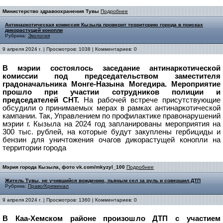
Министерство здравоохранения Тувы
Подробнее
Антинаркотическая комиссия Кызыла проверит территорию города в поисках
дикорастущей конопли
Рубрика:
Экология
9 апреля 2024 г. | Просмотров: 1038 | Комментариев: 0
В мэрии состоялось заседание антинаркотической
комиссии под председательством заместителя
градоначальника Монге-Назына Могедира. Мероприятие
прошло при участии сотрудников полиции и
председателей СНТ.
На рабочей встрече присутствующие
обсудили о принимаемых мерах в рамках антинаркотической
кампании. Так,
Управлением по профилактике правонарушений
мэрии г. Кызыла на 2024 год запланированы мероприятия на
300 тыс. рублей, на которые будут закуплены гербициды и
бензин для уничтожения очагов дикорастущей конопли на
территории города
Мэрия города Кызыла, фото vk.com/mkyzyl_100
Подробнее
Житель Тувы, не учившийся вождению, пьяным сел за руль и совершил ДТП
Рубрика:
Право/Криминал
9 апреля 2024 г. | Просмотров: 1360 | Комментариев: 0
В Каа-Хемском районе произошло ДТП с участием