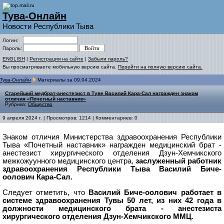
Тува-Онлайн
Новости Республики Тыва
Логин:
Пароль:
ENGLISH
|
Регистрация на сайте
|
Забыли пароль?
Вы просматриваете мобильную версию сайта.
Перейти на полную версию сайта.
Тува-Онлайн
Материалы за 09.04.2024
Старейший медбрат-анестезист в Туве Василий Кара-Сал награжден знаком
отличия «Почетный наставник»
Рубрика:
Общество
9 апреля 2024 г. | Просмотров: 1214 | Комментариев: 0
Знаком отличия Министерства здравоохранения Республики
Тыва «Почетный наставник» награжден медицинский брат -
анестезист хирургического отделения Дзун-Хемчикского
межкожуунного медицинского центра,
заслуженный работник
здравоохранения Республики Тыва Василий Биче-
оолович Кара-Сал.
Следует отметить, что
Василий Биче-оолович работает в
системе здравоохранения Тувы 50 лет, из них 42 года в
должности медицинского брата - анестезиста
хирургического отделения Дзун-Хемчикского ММЦ
.