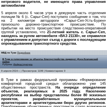
нетрезвого водителя, не имеющего права управления
автомобилем
5 апреля около 6 часов утра в дежурную часть отделения
полиции № 6 (с. Сарыг-Сеп) поступило сообщение о том, что
на 2 километре автодороги «Сарыг-Сеп-Усть-Бурен»
произошло дорожно-транспортное происшествие.
По
прибытии на место происшествия следственно-оперативной
группой установлено, что
21-летний житель с. Сарыг-Сеп,
находясь за рулем автомобиля «ВАЗ 21130», не справился
с управлением и допустил съезд с дороги с последующим
опрокидыванием транспортного средства.
МВД по Туве
Подробнее
В Туве в голосовании за объекты благоустройства лидирует Дзун-Хемчикский
район
Рубрика:
Инфраструктура
9 апреля 2024 г. | Просмотров: 1199 | Комментариев: 0
В Туве в рамках федеральной программы «Формирование
комфортной городской среды» облагорожено уже 145
общественных пространств.
На очереди определение
объектов, реализуемых в 2025 году. Населению
республики на выбор представлены более 80 эскизных
проектов, разработанных муниципальными
архитекторами и архитектурными бюро других регионов
.
Преображение общественных пространств стало возможным