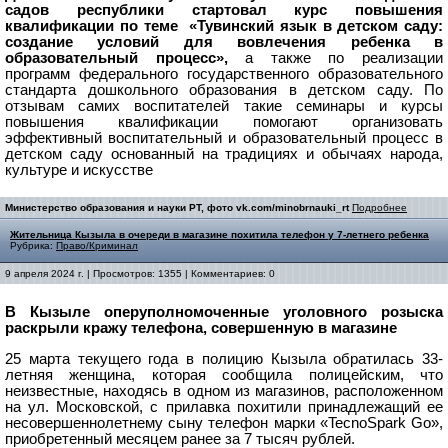
садов республики стартовал курс повышения
квалификации по теме «Тувинский язык в детском саду:
создание условий для вовлечения ребенка в
образовательный процесс»,
а также по реализации
программ федерального государственного образовательного
стандарта дошкольного образования в детском саду.
По
отзывам самих воспитателей
такие семинары и курсы
повышения квалификации помогают организовать
эффективный воспитательный и образовательный процесс в
детском саду основанный на традициях и обычаях народа,
культуре и искусстве
Министерство образования и науки РТ, фото vk.com/minobrnauki_rt
Подробнее
Жительница Кызыла в очереди в магазине похитила телефон у 7-летнего ребенка
Рубрика:
Право/Криминал
9 апреля 2024 г. | Просмотров: 1355 | Комментариев: 0
В Кызыле оперуполномоченные уголовного розыска
раскрыли кражу телефона, совершенную в магазине
25 марта текущего года в полицию Кызыла обратилась 33-
летняя женщина, которая сообщила полицейским, что
неизвестные, находясь в одном из магазинов, расположенном
на ул. Московской, с прилавка похитили принадлежащий ее
несовершеннолетнему сыну телефон марки «TecnoSpark Go»,
приобретенный месяцем ранее за 7 тысяч рублей.