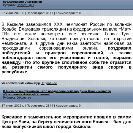
поблагодарил участников
Рубрика:
Новость дня
27 июня 2022 г. | Просмотров: 3871 | Комментариев: 0
В Кызыле завершился ХХХ чемпионат России по вольной
борьбе. Благодаря трансляции на федеральном канале «Матч
ТВ» его могли посмотреть все россияне. Глава Тувы
Владислав Ховалыг, который присутствовал на открытии
Чемпионата, а в другие дни из-за занятости наблюдал за
проходящими соревнованиями онлайн,
поздравил
победителей и призеров соревнований, а также
поблагодарил всех его участников и гостей, выразив
надежду, что это крупное спортивное событие отразится
на развитии самого популярного вида спорта в
республике.
vk.com/vladislavkhovalyg
Подробнее
В Кызыле выпускников школ поздравили сенатор Дина Оюн и министр
образования Алексей Храмцов
Рубрика:
Общество
27 июня 2022 г. | Просмотров: 2344 | Комментариев: 0
Красивое и замечательное мероприятие прошло в самом
Центре Азии, на берегу величественного Енисея – бал для
всех выпускников школ города Кызыла.