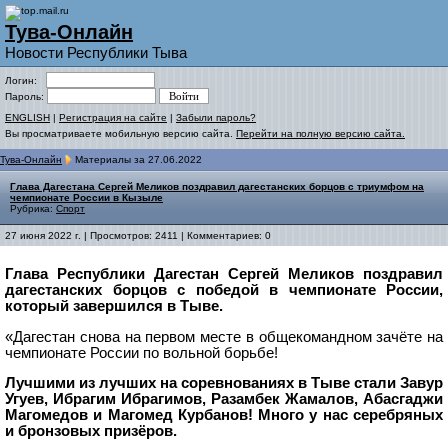
Тува-Онлайн
Новости Республики Тыва
Логин:
Пароль:
ENGLISH
|
Регистрация на сайте
|
Забыли пароль?
Вы просматриваете мобильную версию сайта.
Перейти на полную версию сайта.
Тува-Онлайн
Материалы за 27.06.2022
Глава Дагестана Сергей Меликов поздравил дагестанских борцов с триумфом на
чемпионате России в Кызыле
Рубрика:
Спорт
27 июня 2022 г. | Просмотров: 2411 | Комментариев: 0
Глава Республики Дагестан Сергей Меликов поздравил
дагестанских борцов с победой в чемпионате России,
который завершился в Тыве.
«Дагестан снова на первом месте в общекомандном зачёте на
чемпионате России по вольной борьбе!
Лучшими из лучших на соревнованиях в Тыве стали Завур
Угуев, Ибрагим Ибрагимов, Разамбек Жамалов, Абасгаджи
Магомедов и Магомед Курбанов! Много у нас серебряных
и бронзовых призёров.