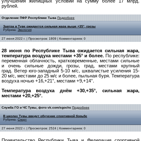
улучшения жилищных условий на сумму более 17 млрд.
рублей.
Отделение ПФР Республике Тыва
Подробнее
Завтра в Туве ожидается сильная жара выше +35°, грозы
Рубрика:
Экология
27 июня 2022 г. | Просмотров: 1809 | Комментариев: 0
28 июня по Республике Тыва ожидается сильная жара,
температура воздуха местами +35° и более.
По республике:
переменная облачность, кратковременные, местами сильные
и очень сильные дожди, грозы, град, местами крупный
град.
Ветер юго-западный 5-10 м/с, шквалистые усиления 15-
20 м/с, местами до 25 м/с и более, пыльная буря.
Температура
воздуха ночью +16,+21°, местами +9,+14°.
Температура воздуха днём +30,+35°, сильная жара,
местами +20,+25°.
Служба ГО и ЧС Тувы, фото vk.com/sgochs
Подробнее
В школах Тувы введут обучение спортивной борьбе
Рубрика:
Спорт
27 июня 2022 г. | Просмотров: 2524 | Комментариев: 0
Правительство Республики Тыва и Федерация спортивной