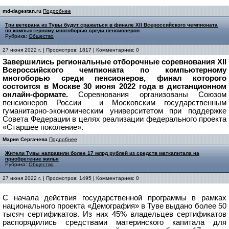
md-dagestan.ru
Подробнее
Три ветерана из Тувы будут сражаться в финале XII Всероссийского чемпионата
по компьютерному многоборью среди пенсионеров
Рубрика:
Общество
27 июня 2022 г. | Просмотров: 1817 | Комментариев: 0
Завершились региональные отборочные соревнования XII
Всероссийского чемпионата по компьютерному
многоборью среди пенсионеров, финал которого
состоится в Москве 30 июня 2022 года в дистанционном
онлайн-формате.
Соревнования организованы Союзом
пенсионеров России и Московским государственным
гуманитарно-экономическим университетом при поддержке
Совета Федерации в целях реализации федерального проекта
«Старшее поколение».
Мария Сергачева
Подробнее
Жители Тувы направили более 17 млрд рублей из средств маткапитала на
приобретение жилья
Рубрика:
Общество
27 июня 2022 г. | Просмотров: 1495 | Комментариев: 0
С начала действия государственной программы в рамках
национального проекта «Демография» в Туве выдано более 50
тысяч сертификатов. Из них 45% владельцев сертификатов
распорядились средствами материнского капитала для