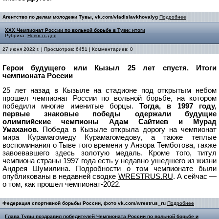
Агентство по делам молодежи Тувы, vk.com/vladislavkhovalyg
Подробнее
ХХХ Чемпионат России по вольной борьбе в Туве: итоги
Рубрика:
Новость дня
27 июня 2022 г. | Просмотров: 6451 | Комментариев: 0
Герои будущего или Кызыл 25 лет спустя. Итоги
чемпионата России
25 лет назад в Кызыле на стадионе под открытым небом
прошел чемпионат России по вольной борьбе, на котором
победили многие именитые борцы.
Тогда, в 1997 году,
первые знаковые победы одержали будущие
олимпийские чемпионы Адам Сайтиев и Мурад
Умаханов.
Победа в Кызыле открыла дорогу на чемпионат
мира Курамагомеду Курамагомедову, а также теплые
воспоминания о Тыве того времени у Анзора Темботова, также
завоевавшего здесь золотую медаль. Кроме того, титул
чемпиона страны 1997 года есть у недавно ушедшего из жизни
Андрея Шумилина. Подробности о том чемпионате были
опубликованы в недавней сводке
WRESTRUS.RU
. А сейчас —
о том, как прошел чемпионат-2022.
Федерация спортивной борьбы России, фото vk.com/wrestrus_ru
Подробнее
Глава Тувы поздравил победителей Чемпионата России по вольной борьбе и