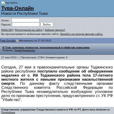
Тува-Онлайн
Новости Республики Тыва
Логин:
Пароль:
ENGLISH
|
Регистрация на сайте
|
Забыли пароль?
Вы просматриваете мобильную версию сайта.
Перейти на полную версию сайта.
Тува-Онлайн
Материалы за 27.05.2022
В Туве задержан подросток, подозреваемый в убийстве ровесника
Рубрика:
Право/Криминал
27 мая 2022 г. | Просмотров: 2768 | Комментариев: 0
Сегодня, 27 мая в правоохранительные органы Тоджинского
района республики
поступило сообщение об обнаружении
недалеко от с. Ий Тоджинского района тела 17-летнего
местного жителя с явными признаками насильственной
смерти
. По данному факту следственными органами
Следственного комитета Российской Федерации по
Республике Тыва незамедлительно возбуждено уголовное
дело по признакам преступления, предусмотренного ст. УК РФ
"Убийство".
Следственное управление Следственного комитета РФ по РТ, фото tuva.sledcom.ru
Подробнее