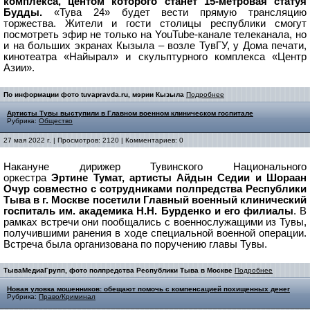
комплекса, центом которого станет 15-метровая статуя
Будды.
«Тува 24» будет вести прямую трансляцию
торжества. Жители и гости столицы республики смогут
посмотреть эфир не только на YouTube-канале телеканала, но
и на больших экранах Кызыла – возле ТувГУ, у Дома печати,
кинотеатра «Найырал» и скульптурного комплекса «Центр
Азии».
По информации фото tuvapravda.ru, мэрии Кызыла
Подробнее
Артисты Тувы выступили в Главном военном клиническом госпитале
Рубрика:
Общество
27 мая 2022 г. | Просмотров: 2120 | Комментариев: 0
Накануне дирижер Тувинского Национального
оркестра
Эртине Тумат, артисты Айдын Седии и Шораан
Очур совместно с сотрудниками полпредства Республики
Тыва в г. Москве посетили Главный военный клинический
госпиталь им. академика Н.Н. Бурденко и его филиалы
.
В
рамках встречи они пообщались с военнослужащими из Тувы,
получившими ранения в ходе специальной военной операции.
Встреча была организована по поручению главы Тувы.
ТываМедиаГрупп, фото полпредства Республики Тыва в Москве
Подробнее
Новая уловка мошенников: обещают помочь с компенсацией похищенных денег
Рубрика:
Право/Криминал