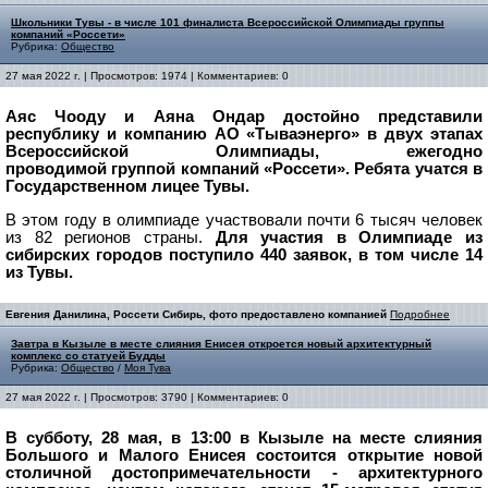
Школьники Тувы - в числе 101 финалиста Всероссийской Олимпиады группы
компаний «Россети»
Рубрика:
Общество
27 мая 2022 г. | Просмотров: 1974 | Комментариев: 0
Аяс Чооду и Аяна Ондар достойно представили
республику и компанию АО «Тываэнерго» в двух этапах
Всероссийской Олимпиады, ежегодно
проводимой группой компаний «Россети». Ребята учатся в
Государственном лицее Тувы.
В этом году в олимпиаде участвовали почти 6 тысяч человек
из 82 регионов страны.
Для участия в Олимпиаде из
сибирских городов поступило 440 заявок, в том числе 14
из Тувы.
Евгения Данилина, Россети Сибирь, фото предоставлено компанией
Подробнее
Завтра в Кызыле в месте слияния Енисея откроется новый архитектурный
комплекс со статуей Будды
Рубрика:
Общество
/
Моя Тува
27 мая 2022 г. | Просмотров: 3790 | Комментариев: 0
В субботу, 28 мая, в 13:00 в Кызыле на месте слияния
Большого и Малого Енисея состоится открытие новой
столичной достопримечательности - архитектурного