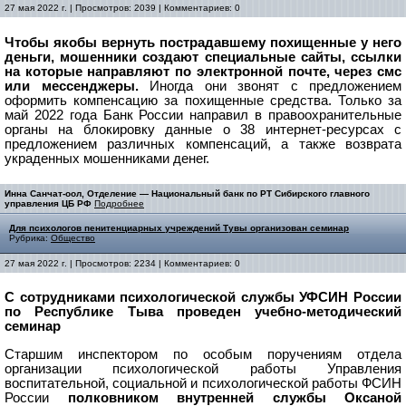
27 мая 2022 г. | Просмотров: 2039 | Комментариев: 0
Чтобы якобы вернуть пострадавшему похищенные у него
деньги, мошенники создают специальные сайты, ссылки
на которые направляют по электронной почте, через смс
или мессенджеры.
Иногда они звонят с предложением
оформить компенсацию за похищенные средства. Только за
май 2022 года Банк России направил в правоохранительные
органы на блокировку данные о 38 интернет-ресурсах с
предложением различных компенсаций, а также возврата
украденных мошенниками денег.
Инна Санчат-оол, Отделение — Национальный банк по РТ Сибирского главного
управления ЦБ РФ
Подробнее
Для психологов пенитенциарных учреждений Тувы организован семинар
Рубрика:
Общество
27 мая 2022 г. | Просмотров: 2234 | Комментариев: 0
С сотрудниками психологической службы УФСИН России
по Республике Тыва проведен учебно-методический
семинар
Старшим инспектором по особым поручениям отдела
организации психологической работы Управления
воспитательной, социальной и психологической работы ФСИН
России
полковником внутренней службы Оксаной