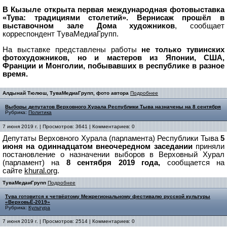
В Кызыле открыта первая международная фотовыставка
«Тува: традициями столетий». Вернисаж прошёл в
выставочном зале Дома художников
, сообщает
корреспондент TуваМедиаГрупп.
На выставке представлены работы
не только тувинских
фотохудожников, но и мастеров из Японии, США,
Франции и Монголии, побывавших в республике в разное
время.
Алдынай Тюлюш, ТуваМедиаГрупп, фото автора
Подробнее
Выборы депутатов Верховного Хурала Республики Тыва назначены на 8 сентября
Рубрика:
Политика
7 июня 2019 г. | Просмотров: 3641 | Комментариев: 0
Депутаты Верховного Хурала (парламента) Республики Тыва
5
июня на одиннадцатом внеочередном заседании
приняли
постановление о назначении выборов в Верховный Хурал
(парламент) на
8 сентября 2019 года,
сообщается на
сайте
khural.org
.
ТуваМедаиГрупп
Подробнее
Тува готовится к четвёртому Межрегиональному фестивалю русской культуры
«ВерховьЁ-2019»
Рубрика:
Культура
7 июня 2019 г. | Просмотров: 2514 | Комментариев: 0