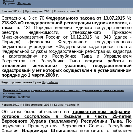
Рубрика:
Общество
7 июня 2019 г. | Просмотров: 2645 | Комментариев: 0
Согласно ч. 3 ст. 70
Федерального закона от 13.07.2015 №
218-ФЗ «О государственной регистрации недвижимости»
, а
также п. 181 Порядка ведения Единого государственного
реестра недвижимости, утвержденного Приказом
Минэкономразвития России от 16.12.2015 № 943 (далее -
Порядок) филиалом Федерального государственного
бюджетного учреждения «Федеральная кадастровая палата
Федеральной службы государственной регистрации, кадастра
и картографии» по Республике Тыва и Управлением
Росреестра по Республике Тыва в
едутся работы в
отношении земельных участков, государственный
кадастровый учет которых осуществлен в установленном
порядке до 1 марта 2008 г.
Кадастровая палата Тувы
Подробнее
Хакасия и Тыва продолжат межпарламентское сотрудничество в рамках нового
соглашения
Рубрика:
Политика
7 июня 2019 г. | Просмотров: 2054 | Комментариев: 0
Об этом было объявлено на
торжественном собрании,
которое состоялось в Кызыле в честь 25-летия
Верховного Хурала (парламента) Республики Тыва
.
По
поручению Председателя Верховного Совета Республики
Хакасия
Владимира Штыгашева
поздравить с юбилеем