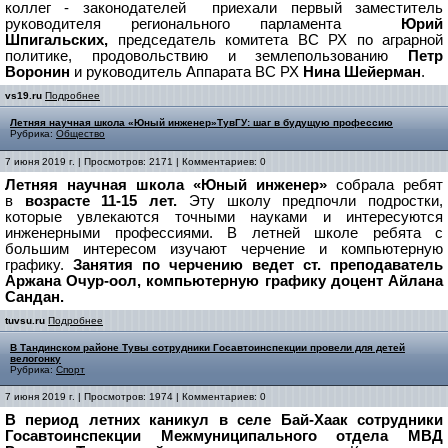
коллег - законодателей приехали первый заместитель
руководителя регионального парламента
Юрий
Шпигальских,
председатель комитета ВС РХ по аграрной
политике, продовольствию и землепользованию
Петр
Воронин
и руководитель Аппарата ВС РХ
Нина Шейерман
.
vs19.ru
Подробнее
Летняя научная школа «Юный инженер»ТувГУ: шаг в будущую профессию
Рубрика:
Общество
7 июня 2019 г. | Просмотров: 2171 | Комментариев: 0
Летняя научная школа «Юный инженер»
собрала ребят
в
возрасте 11-15 лет.
Эту школу предпочли подростки,
которые увлекаются точными науками и интересуются
инженерными профессиями. В летней школе ребята с
большим интересом изучают черчение и компьютерную
графику.
Занятия по черчению ведет ст. преподаватель
Аржана Очур-оол, компьютерную графику доцент Айлана
Сандан.
tuvsu.ru
Подробнее
В Тандинском районе Тувы сотрудники Госавтоинспекции провели для детей
велогонку
Рубрика:
Спорт
7 июня 2019 г. | Просмотров: 1974 | Комментариев: 0
В период летних каникул в селе Бай-Хаак сотрудники
Госавтоинспекции Межмуниципального отдела МВД