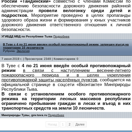
России «Тандинский»
совместно с членами Комиссии по
обеспечению безопасности дорожного движения районной
администрации
провели велогонку среди детей и
подростков.
Мероприятие проведено в целях пропаганды
здорового образа жизни и формирования у юных участников
дорожного движения ответственного отношения к личной
безопасности.
УГИБДД МВД по Республике Тыва
Подробнее
В Туве с 4 по 21 июня введен особый противопожарный режим, запрещен въезд на
территорию 10 лесничеств
Рубрика:
Экология
7 июня 2019 г. | Просмотров: 2349 | Комментариев: 0
В Туве с
4 по 21 июня введён особый противопожарный
режим
в связи с наступлением весенне-летнего
пожароопасного периода и в целях укрепления
противопожарной защиты населённых пунктов
, сообщается на
официальной странице в соцсети «Вконтакте» Минприроды
Республики Тыва.
В связи с установлением особого противопожарного
режима на территории лесных массивов республики
ограничено пребывание граждан в лесах и въезд в них
транспортных средств на земли 10 лесничеств.
Минприроды Тувы, gov.tuva.ru
Подробнее
Назад
1
2
Далее