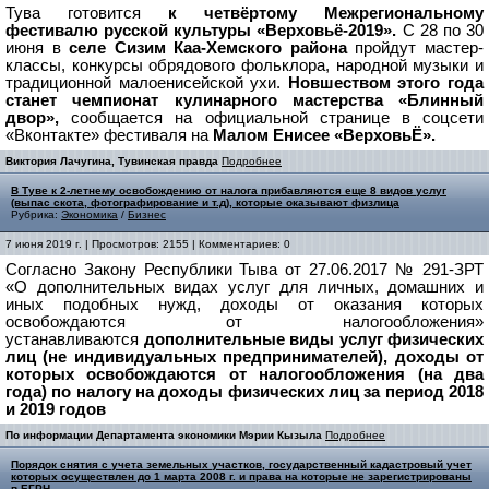
Тува готовится
к четвёртому Межрегиональному
фестивалю русской культуры «Верховьё-2019».
С 28 по 30
июня в
селе Сизим Каа-Хемского района
пройдут мастер-
классы, конкурсы обрядового фольклора, народной музыки и
традиционной малоенисейской ухи.
Новшеством этого года
станет чемпионат кулинарного мастерства «Блинный
двор»,
сообщается на официальной странице в соцсети
«Вконтакте» фестиваля на
Малом Енисее «ВерховьЁ».
Виктория Лачугина, Тувинская правда
Подробнее
В Туве к 2-летнему освобождению от налога прибавляются еще 8 видов услуг
(выпас скота, фотографирование и т.д), которые оказывают физлица
Рубрика:
Экономика
/
Бизнес
7 июня 2019 г. | Просмотров: 2155 | Комментариев: 0
Согласно Закону Республики Тыва от 27.06.2017 № 291-ЗРТ
«О дополнительных видах услуг для личных, домашних и
иных подобных нужд, доходы от оказания которых
освобождаются от налогообложения»
устанавливаются
дополнительные виды услуг физических
лиц (не индивидуальных предпринимателей), доходы от
которых освобождаются от налогообложения (на два
года) по налогу на доходы физических лиц за период 2018
и 2019 годов
По информации Департамента экономики Мэрии Кызыла
Подробнее
Порядок снятия с учета земельных участков, государственный кадастровый учет
которых осуществлен до 1 марта 2008 г. и права на которые не зарегистрированы
в ЕГРН