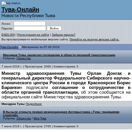
Тува-Онлайн
Новости Республики Тыва
Логин:
Пароль:
ENGLISH
|
Регистрация на сайте
|
Забыли пароль?
Вы просматриваете мобильную версию сайта.
Перейти на полную версию сайта.
Тува-Онлайн
Материалы за 07.06.2019
Минздрав Тувы заключил соглашение в области органной трансплантации
Рубрика:
Общество
7 июня 2019 г. | Просмотров: 2060 | Комментариев: 0
Министр здравоохранения Тувы Орлан Донгак и
генеральный директор Федерального Сибирского научно-
клинического центра России в городе Красноярске Борис
Баранки
н подписали
соглашение о сотрудничестве в
области органной трансплантации,
об этом сообщается на
официальном сайте Министерства здравоохранения Тувы.
Минздрав Тувы
Подробнее
В Кызыле открыта первая международная фотовыставка «Тува: традициями
столетий»
Рубрика:
Общество
/
Моя Тува
7 июня 2019 г. | Просмотров: 2765 | Комментариев: 0