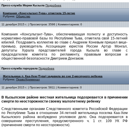
Пресс-служба Мэрии Кызыла
Подробнее
Компания «Консультант-Тува» отметила 15-летие
Рубрика:
Общество
11 декабря 2015 г. | Просмотров: 3596 | Комментариев: 0
Компания «Консультант-Тува», обеспечивающая полноту и доступность
нормативно-правовой базы по Республике Тыва, отметила свой 15-летний
юбилей. Поздравить коллектив во главе с Андреем Коневым пришел вице-
премьер, руководитель Ассоциации юристов России Артур Монгал,
депутаты Хурала представителей города Кызыла во главе с
председателем комитета по регламенту, правовым вопросам и
общественной безопасности Дмитрием Донгаком.
Пресс-служба горхурала
Подробнее
Жительница п. Каа-Хем (Тува) задавила во сне 2-месячного ребенка
Рубрика:
Право/Криминал
11 декабря 2015 г. | Просмотров: 5811 | Комментариев: 0
В Кызылском районе местная жительница подозревается в причинении
смерти по неосторожности своему малолетнему ребенку
Следственными органами Следственного комитета Российской Федерации
по Республике Тыва в отношении 34-летней жительница поселка Каа-Хем
Кызылского района возбуждено уголовное дело. Она подозревается в
совершении преступления, предусмотренного ч. 1 ст. 109 УК РФ
(причинение смерти по неосторожности).