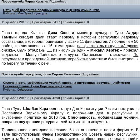
Пресс-служба Мэрии Кызыла
Подробнее
Пять дней продлится ледовый конкурс у Центра Азии в Туве
Рубрика:
Моя Тува
/
Культура
11 декабря 2015 г. | Просмотров: 6417 | Комментариев: 0
Глава города Кызыла
Дина Оюн
и министр культуры Тувы
Алдар
Тамдын
сегодня дали старт первому в истории республики ледовому
состязанию, в котором принимают участие 11 финалистов. Из более чем 50
работ, представленных 16 командами
на фестиваль-конкурс «Ледовая
сказка»
, были отобраны 11, из них лишь один –
Михаил Хертек
– приехал
издалека – Монгун-Тайгинского кожууна. Остальные – кызылчане.
По
результатам проведенной накануне жеребьевки
участники были выстроены
по берегу по течению реки.
Пресс-служба горхурала, фото Сергея Еловикова
Подробнее
Сплоченность, мобилизация усилий, опора на внутренние ресурсы - лейтмотив
Послания Главы Тувы Верховному Хуралу
Рубрика:
Общество
11 декабря 2015 г. | Просмотров: 4650 | Комментариев: 0
Глава Тувы
Шолбан Кара-оол
в канун Дня Конституции России выступил с
Посланием Верховному Хуралу о положении дел в республике и
внутренней политике на 2016 год.
Сплоченность, мобилизация усилий,
опора на внутренние ресурсы
- лейтмотив этого документа.
Традиционное ежегодное послание было оглашено в новом формате. В
зале присутствовали члены Государственного Совета нашей республики,
депутаты Верховного Хурала, представители общественных организаций и