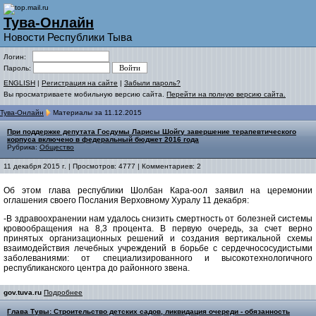
Тува-Онлайн
Новости Республики Тыва
Логин:
Пароль:
ENGLISH
|
Регистрация на сайте
|
Забыли пароль?
Вы просматриваете мобильную версию сайта.
Перейти на полную версию сайта.
Тува-Онлайн
Материалы за 11.12.2015
При поддержке депутата Госдумы Ларисы Шойгу завершение терапевтического
корпуса включено в федеральный бюджет 2016 года
Рубрика:
Общество
11 декабря 2015 г. | Просмотров: 4777 | Комментариев: 2
Об этом глава республики Шолбан Кара-оол заявил на церемонии
оглашения своего Послания Верховному Хуралу 11 декабря:
-В здравоохранении нам удалось снизить смертность от болезней системы
кровообращения на 8,3 процента. В первую очередь, за счет верно
принятых организационных решений и создания вертикальной схемы
взаимодействия лечебных учреждений в борьбе с сердечнососудистыми
заболеваниями: от специализированного и высокотехнологичного
республиканского центра до районного звена.
gov.tuva.ru
Подробнее
Глава Тувы: Строительство детских садов, ликвидация очереди - обязанность