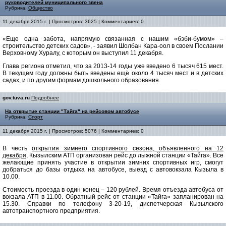
руководителей муниципального звена
Рубрика:
Общество
11 декабря 2015 г. | Просмотров: 3625 | Комментариев: 0
«Еще одна забота, напрямую связанная с нашим «бэби-бумом» –
строительство детских садов», - заявил Шолбан Кара-оол в своем Послании
Верховному Хуралу, с которым он выступил 11 декабря.
Глава региона отметил, что за 2013-14 годы уже введено 6 тысяч 615 мест.
В текущем году должны быть введены ещё около 4 тысяч мест и в детских
садах, и по другим формам дошкольного образования.
gov.tuva.ru
Подробнее
На открытие станции "Тайга" на рейсовом автобусе
Рубрика:
Спорт
11 декабря 2015 г. | Просмотров: 5076 | Комментариев: 0
В честь
открытия зимнего спортивного сезона, объявленного на 12
декабря
, Кызылским АТП организован рейс до лыжной станции «Тайга». Все
желающие принять участие в открытии зимних спортивных игр, смогут
добраться до базы отдыха на автобусе, выезд с автовокзала Кызыла в
10.00.
Стоимость проезда в один конец – 120 рублей. Время отъезда автобуса от
вокзала АТП в 11.00. Обратный рейс от станции «Тайга» запланирован на
15.30. Справки по телефону 3-20-19, диспетчерская Кызылского
автотранспортного предприятия.