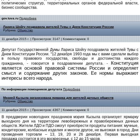
политических структур, территориальных органов федеральной власти,
бизнес сообщества.
gov.tuva.ru
Подробнее
Лариса Шойгу поздравила жителей Тувы с Днем Конституции России
Рубрика:
Общество
11 декабря 2015 г. | Просмотров: 3147 | Комментариев: 0
Депутат Государственной Думы Лариса Шойгу поздравила жителей Тувы с
Днем Конституции России. "12 декабря 1993 года мы с вами сделали выбор
в пользу правового государства, свободы и достоинства каждого
Конституция
гражданина, - говорится в поздравлении депутата. -
является основой правовой системы России и определяет
смысл и содержание других законов. Ее нормы выражают
интересы всего народа.
По информации помощников депутата
Подробнее
Мэрией Кызыла организована ярмарка для жителей дачных обществ
Рубрика:
Общество
11 декабря 2015 г. | Просмотров: 4367 | Комментариев: 0
В преддверии новогодних праздников мэрия Кызыла организует ярмарку
выходного дня на территории левобережных и правобережных дачных
обществ. Жители ЛДО и ПДО смогут приобрести продукты питания: мучные,
кондитерские, колбасные изделия и многое другое, не выезжая в город. Дни
проведения торговли – 13, 19, 20 и 26 декабря. Первая выездная
продажа состоится в это воскресенье, с 12 до 15 часов.