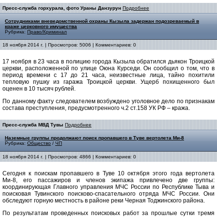
Пресс-служба горхурала, фото Ураны Данзурун
Подробнее
Сотрудниками вневедомственной охраны Кызыла задержан подозреваемый в
краже церковного имущества
Рубрика:
Право/Криминал
18 ноября 2014 г. | Просмотров: 5006 | Комментариев: 0
17 ноября в 23 часа в полицию города Кызыла обратился дьякон Троицкой
церкви, расположенной по улице Оюна Курседи. Он сообщил о том, что в
период времени с 17 до 21 часа, неизвестные лица, тайно похитили
тепловую пушку из гаража Троицкой церкви. Ущерб похищенного был
оценен в 10 тысяч рублей.
По данному факту следователем возбуждено уголовное дело по признакам
состава преступления, предусмотренного ч.2 ст.158 УК РФ – кража.
Пресс-служба МВД Тувы
Подробнее
Наземные группы продолжают поиск пропавшего в Туве вертолета Ми-8
Рубрика:
Общество
/
ЧП
18 ноября 2014 г. | Просмотров: 4866 | Комментариев: 0
Сегодня к поискам пропавшего в Туве 10 октября этого года вертолета
Ми-8, его пассажиров и членов экипажа привлечено две группы:
координирующая Главного управления МЧС России по Республике Тыва и
поисковая Тувинского поисково-спасательного отряда МЧС России. Они
обследуют горную местность в районе реки Черная Тоджинского района.
По результатам проведенных поисковых работ за прошлые сутки тремя