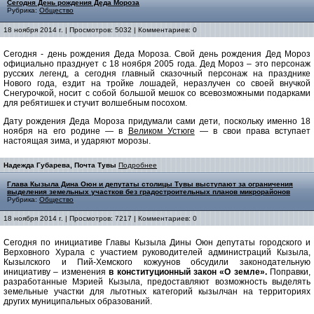
Сегодня День рождения Деда Мороза
Рубрика:
Общество
18 ноября 2014 г. | Просмотров: 5032 | Комментариев: 0
Сегодня - день рождения Деда Мороза. Свой день рождения Дед Мороз
официально празднует с 18 ноября 2005 года. Дед Мороз – это персонаж
русских легенд, а сегодня главный сказочный персонаж на празднике
Нового года, ездит на тройке лошадей, неразлучен со своей внучкой
Снегурочкой, носит с собой большой мешок со всевозможными подарками
для ребятишек и стучит волшебным посохом.
Дату рождения Деда Мороза придумали сами дети, поскольку именно 18
ноября на его родине — в
Великом Устюге
— в свои права вступает
настоящая зима, и ударяют морозы.
Надежда Губарева, Почта Тувы
Подробнее
Глава Кызыла Дина Оюн и депутаты столицы Тувы выступают за ограничения
выделения земельных участков без градостроительных планов микрорайонов
Рубрика:
Общество
18 ноября 2014 г. | Просмотров: 7217 | Комментариев: 0
Сегодня по инициативе Главы Кызыла Дины Оюн депутаты городского и
Верховного Хурала с участием руководителей администраций Кызыла,
Кызылского и Пий-Хемского кожуунов обсудили законодательную
инициативу – изменения
в конституционный закон «О земле».
Поправки,
разработанные Мэрией Кызыла, предоставляют возможность выделять
земельные участки для льготных категорий кызылчан на территориях
других муниципальных образований.