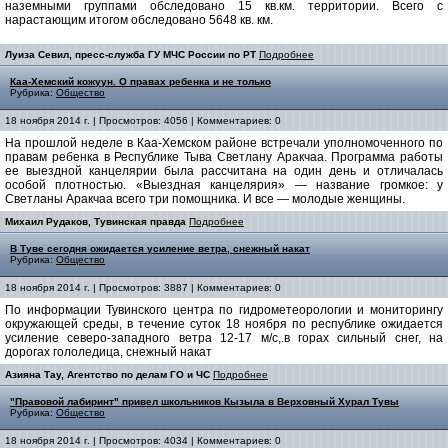
наземными группами обследовано 15 кв.км. территории. Всего с
нарастающим итогом обследовано 5648 кв. км.
Луиза Севил, пресс-служба ГУ МЧС России по РТ
Подробнее
Каа-Хемский кожуун. О правах ребенка и не только
Рубрика:
Общество
18 ноября 2014 г. | Просмотров: 4056 | Комментариев: 0
На прошлой неделе в Каа-Хемском районе встречали уполномоченного по
правам ребенка в Республике Тыва Светлану Аракчаа. Программа работы
ее выездной канцелярии была рассчитана на один день и отличалась
особой плотностью. «Выездная канцелярия» — название громкое: у
Светланы Аракчаа всего три помощника. И все — молодые женщины.
Михаил Рудаков, Тувинская правда
Подробнее
В Туве сегодня ожидается усиление ветра, снежный накат
Рубрика:
Общество
18 ноября 2014 г. | Просмотров: 3887 | Комментариев: 0
По информации Тувинского центра по гидрометеорологии и мониторингу
окружающей среды, в течение суток 18 ноября по республике ожидается
усиление северо-западного ветра 12-17 м/с,.в горах сильный снег, на
дорогах гололедица, снежный накат
Азияна Тау, Агентство по делам ГО и ЧС
Подробнее
"Правовой лабиринт" привел школьников Кызыла в Верховный Хурал Тувы
Рубрика:
Общество
18 ноября 2014 г. | Просмотров: 4034 | Комментариев: 0