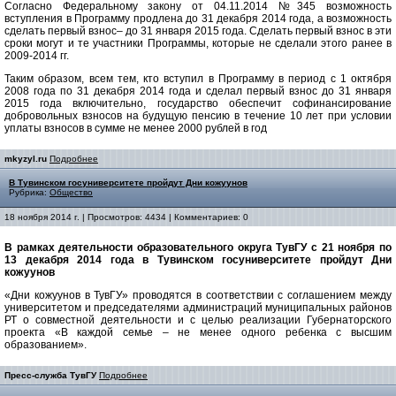
Согласно Федеральному закону от 04.11.2014 №345 возможность
вступления в Программу продлена до 31 декабря 2014 года, а возможность
сделать первый взнос– до 31 января 2015 года. Сделать первый взнос в эти
сроки могут и те участники Программы, которые не сделали этого ранее в
2009-2014 гг.
Таким образом, всем тем, кто вступил в Программу в период с 1 октября
2008 года по 31 декабря 2014 года и сделал первый взнос до 31 января
2015 года включительно, государство обеспечит софинансирование
добровольных взносов на будущую пенсию в течение 10 лет при условии
уплаты взносов в сумме не менее 2000 рублей в год
mkyzyl.ru
Подробнее
В Тувинском госуниверситете пройдут Дни кожуунов
Рубрика:
Общество
18 ноября 2014 г. | Просмотров: 4434 | Комментариев: 0
В рамках деятельности образовательного округа ТувГУ с 21 ноября по
13 декабря 2014 года в Тувинском госуниверситете пройдут Дни
кожуунов
«Дни кожуунов в ТувГУ» проводятся в соответствии с соглашением между
университетом и председателями администраций муниципальных районов
РТ о совместной деятельности и с целью реализации Губернаторского
проекта «В каждой семье – не менее одного ребенка с высшим
образованием».
Пресс-служба ТувГУ
Подробнее