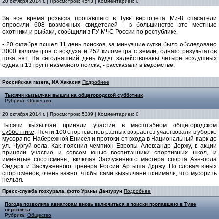
20 октября 2014 г. | Просмотров: 4543 | Комментариев: 0
За все время розыска пропавшего в Туве вертолета Ми-8 спасатели
опросили 608 возможных свидетелей - в большинстве это местные
охотники и рыбаки, сообщили в ГУ МЧС России по республике.
- 20 октября пошел 11 день поисков, за минувшие сутки было обследовано
3000 километров с воздуха и 252 километра с земли, однако результатов
пока нет. На сегодняшний день будут задействованы четыре воздушных
судна и 13 групп наземного поиска, - рассказали в ведомстве.
Российская газета, ИА Хакасия
Подробнее
Тысячи кызылчан вышли на общегородской субботник
Рубрика:
Общество
20 октября 2014 г. | Просмотров: 5389 | Комментариев: 0
Тысячи кызылчан
приняли участие в масштабном общегородском
субботнике
. Почти 100 спортсменов разных возрастов участвовали в уборке
мусора по Набережной Енисея и протоки от входа в Национальный парк до
ул. Чургуй-оола. Как пояснил чемпион Европы Александр Доржу, в акции
приняли участие и совсем юные воспитанники спортивных школ, и
именитые спортсмены, включая Заслуженного мастера спорта Аян-оола
Ондара и Заслуженного тренера России Артыша Доржу. По словам юных
спортсменов, очень важно, чтобы сами кызылчане понимали, что мусорить
нельзя.
Пресс-служба горхурала, фото Ураны Данзурун
Подробнее
Погода позволила авиаторам вновь включиться в поиски пропавшего в Туве
вертолета
Рубрика:
Общество