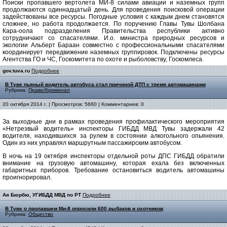
Поиски пропавшего вертолета МИ-8 силами авиации и наземных групп
продолжаются одиннадцатый день. Для проведения поисковой операции
задействованы все ресурсы. Погодные условия с каждым днем становятся
сложнее, но работа продолжается. По поручению Главы Тувы Шолбана
Кара-оола подразделения Правительства республики активно
сотрудничают со спасателями. И.о. министра природных ресурсов и
экологии Альберт Бараан совместно с профессиональными спасателями
координирует передвижение наземных группировок. Подключены ресурсы
Агентства ГО и ЧС, Госкомитета по охоте и рыболовству, Госкомлеса.
gov.tuva.ru
Подробнее
В Туве пьяный водитель автобуса стал причиной ДТП с тремя автомашинами
Рубрика:
Право/Криминал
20 октября 2014 г. | Просмотров: 5660 | Комментариев: 0
За выходные дни в рамках проведения профилактического мероприятия
«Нетрезвый водитель» инспекторы ГИБДД МВД Тувы задержали 42
водителя, находившихся за рулем в состоянии алкогольного опьянения.
Один из них управлял маршрутным пассажирским автобусом.
В ночь на 19 октября инспекторы отдельной роты ДПС ГИБДД обратили
внимание на грузовую автомашину, которая ехала без включенных
габаритных приборов. Требование остановиться водитель автомашины
проигнорировал.
Ая Бюрбю, УГИБДД МВД по РТ
Подробнее
В Туве о пропавшем Ми-8 опросили 600 рыбаков и охотников
Рубрика:
Общество