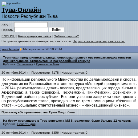
Тува-Онлайн
Новости Республики Тыва
Логин:
Пароль:
ENGLISH
|
Регистрация на сайте
|
Забыли пароль?
Вы просматриваете мобильную версию сайта.
Перейти на полную версию сайта.
Тува-Онлайн
Материалы за 20.10.2014
Тувинская предпринимательница, освоившая выпуск светоотражающих жилетов
для школьников, отправится на всероссийский конкурс
Рубрика:
Экономика
/
Сделано в Туве
20 октября 2014 г. | Просмотров: 4178 | Комментариев: 0
По информации регионального Министерства по делам молодежи и спорта,
для участия во Всероссийском этапе конкурса «Молодой предприниматель
– 2014» рекомендованы девять человек, представляющих города Кызыл и
Ак-Довуркак, а также Овюрский, Тес-Хемский, Пий-Хемский, Эрзинский, и
Тоджинский районы республики. Все они успешно защитили свои проекты
на республиканском этапе, проходившем по трем номинациям: «Успешный
старт», «Социально ответственный бизнес», «Инновационный бизнес».
Пресс-служба правительства Тувы
Подробнее
На борту пропавшего в Туве вертолета МИ-8, возможно, было больше 12 человек
Рубрика:
Новость дня
20 октября 2014 г. | Просмотров: 8356 | Комментариев: 0