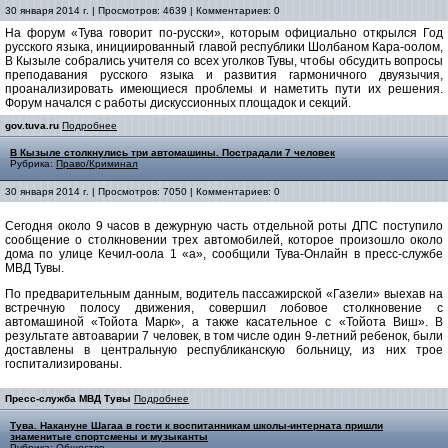
30 января 2014 г. | Просмотров: 4639 | Комментариев: 0
На форум «Тува говорит по-русски», которым официально открылся Год
русского языка, инициированный главой республики Шолбаном Кара-оолом,
В Кызыле собрались учителя со всех уголков Тувы, чтобы обсудить вопросы
преподавания русского языка и развития гармоничного двуязычия,
проанализировать имеющиеся проблемы и наметить пути их решения.
Форум начался с работы дискуссионных площадок и секций.
gov.tuva.ru
Подробнее
В Кызыле столкнулись три автомашины. Пострадали 7 человек
Рубрика:
Право/Криминал
30 января 2014 г. | Просмотров: 7050 | Комментариев: 0
Сегодня около 9 часов в дежурную часть отдельной роты ДПС поступило
сообщение о столкновении трех автомобилей, которое произошло около
дома по улице Кечил-оола 1 «а», сообщили Тува-Онлайн в пресс-службе
МВД Тувы.
По предварительным данным, водитель пассажирской «Газели» выехав на
встречную полосу движения, совершил лобовое столкновение с
автомашиной «Тойота Марк», а также касательное с «Тойота Виш». В
результате автоаварии 7 человек, в том числе один 9-летний ребенок, были
доставлены в центральную республиканскую больницу, из них трое
госпитализированы.
Пресс-служба МВД Тувы
Подробнее
Тува. Накануне Шагаа в гости к воспитанникам школы-интерната пришли
знаменитые спортсмены и музыканты
Рубрика:
Общество