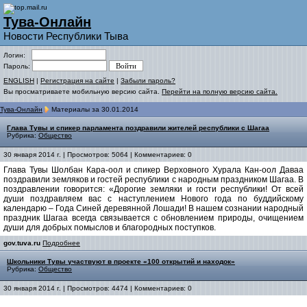
Тува-Онлайн
Новости Республики Тыва
Логин:
Пароль:
ENGLISH
|
Регистрация на сайте
|
Забыли пароль?
Вы просматриваете мобильную версию сайта.
Перейти на полную версию сайта.
Тува-Онлайн
Материалы за 30.01.2014
Глава Тувы и спикер парламента поздравили жителей республики с Шагаа
Рубрика:
Общество
30 января 2014 г. | Просмотров: 5064 | Комментариев: 0
Глава Тувы Шолбан Кара-оол и спикер Верховного Хурала Кан-оол Даваа
поздравили земляков и гостей республики с народным праздником Шагаа. В
поздравлении говорится: «Дорогие земляки и гости республики! От всей
души поздравляем вас с наступлением Нового года по буддийскому
календарю – Года Синей деревянной Лошади! В нашем сознании народный
праздник Шагаа всегда связывается с обновлением природы, очищением
души для добрых помыслов и благородных поступков.
gov.tuva.ru
Подробнее
Школьники Тувы участвуют в проекте «100 открытий и находок»
Рубрика:
Общество
30 января 2014 г. | Просмотров: 4474 | Комментариев: 0