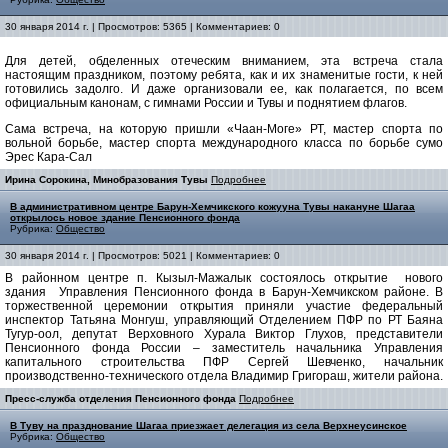
30 января 2014 г. | Просмотров: 5365 | Комментариев: 0
Для детей, обделенных отеческим вниманием, эта встреча стала
настоящим праздником, поэтому ребята, как и их знаменитые гости, к ней
готовились задолго. И даже организовали ее, как полагается, по всем
официальным канонам, с гимнами России и Тувы и поднятием флагов.
Сама встреча, на которую пришли «Чаан-Моге» РТ, мастер спорта по
вольной борьбе, мастер спорта международного класса по борьбе сумо
Эрес Кара-Сал
Ирина Сорокина, Минобразования Тувы
Подробнее
В административном центре Барун-Хемчикского кожууна Тувы накануне Шагаа
открылось новое здание Пенсионного фонда
Рубрика:
Общество
30 января 2014 г. | Просмотров: 5021 | Комментариев: 0
В районном центре п. Кызыл-Мажалык состоялось открытие нового
здания Управления Пенсионного фонда в Барун-Хемчикском районе. В
торжественной церемонии открытия приняли участие федеральный
инспектор Татьяна Монгуш, управляющий Отделением ПФР по РТ Баяна
Тугур-оол, депутат Верховного Хурала Виктор Глухов, представители
Пенсионного фонда России – заместитель начальника Управления
капитального строительства ПФР Сергей Шевченко, начальник
производственно-технического отдела Владимир Григораш, жители района.
Пресс-служба отделения Пенсионного фонда
Подробнее
В Туву на празднование Шагаа приезжает делегация из села Верхнеусинское
Рубрика:
Общество