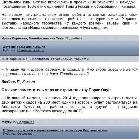
Школьники Тувы активно включились в проект «100 открытий и находок»,
посвященный 100-летию единения Тувы и России и образования г. Кызыла.
На первом, внутришкольном этапе ребята готовятся защищать свои
исследовательские и творческие работы в конкурсе «Моя Родина»,
выставки народного творчества «У каждого времени забавы свои» и
фотовыставки «Наша семейная реликвия», «Тува сегодня».
Ирина Сорокина, Минобразования Тувы
Подробнее
Детские сады для Кызыла
Рубрика:
Справочное бюро
30 января 2014 г. | Просмотров: 15749 | Комментариев: 0
– Я живу на «Правом берегу», и слышала, что скоро здесь начнется
строительство нового садика. Правда ли это?
Любовь П., Кызыл
Отвечает заместитель мэра по строительству Борис Очур:
– На данный момент, на апрель 2014 года запланировано строительство
двух детских садов на 280 мест, один из которых будет располагаться на
Ангарском бульваре, в районе авторынка, а другой – в седьмом
микрорайоне (на «Востоке» возле дома ФСБ).
mkyzyl.ru
Подробнее
В Туве состоялось торжественное открытие Года Русского языка
Рубрика:
Общество