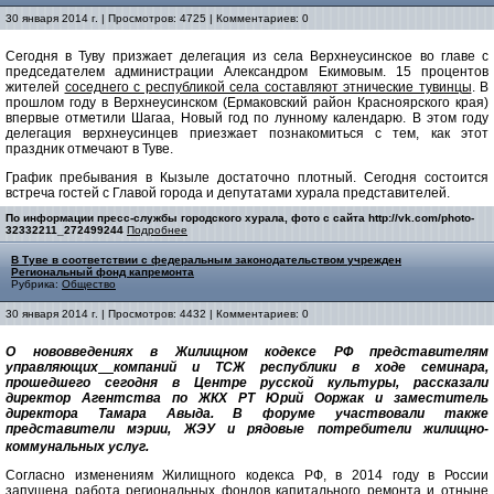
30 января 2014 г. | Просмотров: 4725 | Комментариев: 0
Сегодня в Туву призжает делегация из села Верхнеусинское во главе с
председателем администрации Александром Екимовым. 15 процентов
жителей
соседнего с республикой села составляют этнические тувинцы
. В
прошлом году в Верхнеусинском (Ермаковский район Красноярского края)
впервые отметили Шагаа, Новый год по лунному календарю. В этом году
делегация верхнеусинцев приезжает познакомиться с тем, как этот
праздник отмечают в Туве.
График пребывания в Кызыле достаточно плотный. Сегодня состоится
встреча гостей с Главой города и депутатами хурала представителей.
По информации пресс-службы городского хурала, фото с сайта http://vk.com/photo-
32332211_272499244
Подробнее
В Туве в соответствии с федеральным законодательством учрежден
Региональный фонд капремонта
Рубрика:
Общество
30 января 2014 г. | Просмотров: 4432 | Комментариев: 0
О нововведениях в Жилищном кодексе РФ представителям
управляющих
компаний и ТСЖ республики в ходе семинара,
прошедшего сегодня в Центре русской культуры, рассказали
директор Агентства по ЖКХ РТ Юрий Ооржак и заместитель
директора Тамара Авыда. В форуме участвовали также
представители
мэрии, ЖЭУ и рядовые потребители жилищно-
коммунальных услуг.
Согласно изменениям Жилищного кодекса РФ, в 2014 году в России
запущена работа региональных фондов капитального ремонта и отныне