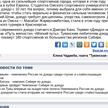
, одна из сильнейших спортсменов города, которая в этом году
а в кубке Европы. Студентка Омского спортивного университет
 дзюдо с 10 лет. На вопрос, почему выбрала для себя именно эт
ветила: чтобы стать морально и физически сильным человеком. 
ий Шпак, дзюдо требует дисциплины, упорства, самоконтроля. 
ка из Омска — Махабат Жармухамбетова
,
стала в этом году пр
кого турнира в Красноярске.
современного дзюдо считается Дзигоро Кано. Термин «Дзюдо» о
как «Путь мягкости», «Мягкий путь». Тувинским любителям дзюд
 покажут 180 спортсменов из большинства регионов Сибири.
Версия дл
Елена Чадамба, газета "Тувинская
овости по теме
мыян - чемпионка России по дзюдо среди глухих и слабослышащих
нов
онгуш - чемпион Сибири по дзюдо
ервые пройдет Чемпионат Сибири по дзюдо
 из Тувы впервые на пьедестале почета Чемпионата России по дзюдо
 дзюдоисты стали вторыми на чемпионате России среди слабослышащи
ация