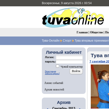
Воскресенье, 9 августа 2026 г. 00:54
Главная
|
Общество
|
По
Тува-Онлайн
Спорт
Тува впервые принимае
Личный кабинет
Тува в
Логин:
7 сентября 20
пароль:
Чужой компьютер
Регистрация
Забыли пароль?
Анонс событий
Архив новостей
Архив
Сентябрь 2013
«
»