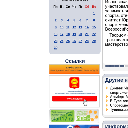
Ивановская
участвовал
Пн
Вт
Ср
Чт
Пт
Сб
Вс
занимается
1
спорта, от
считает Юр
2
3
4
5
6
7
8
спортсмен
9
10
11
12
13
14
15
Всероссийс
16
17
18
19
20
21
22
Творцом 
трактовал 
23
24
25
26
27
28
29
мастерство
30
Ссылки
Другие н
Дженни Ча
спортсме
Альберт М
В Туве вп
Спортсмен
Тувинские
Информ