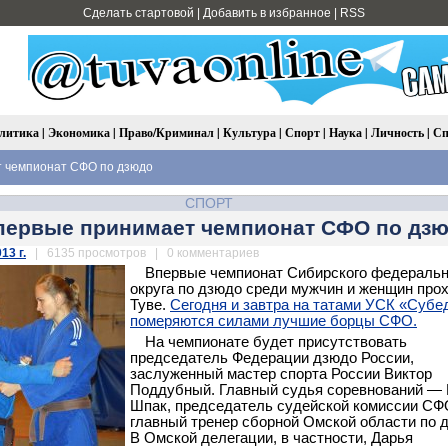
Сделать стартовой
|
Добавить в избранное
|
RSS
литика
|
Экономика
|
Право/Криминал
|
Культура
|
Спорт
|
Наука
|
Личность
|
Сп
т чемпионат СФО по дзюдо
СПОРТ
первые принимает чемпионат СФО по дз
13 г.
| 6135 просмотров | 0 комментариев
Впервые чемпионат Сибирского федеральн
округа по дзюдо среди мужчин и женщин прох
Туве.
Сегодня и завтра на татами УСК «Субе
померяются силами лучшие борцы СФО.
На чемпионате будет присутствовать
председатель Федерации дзюдо России,
заслуженный мастер спорта России Виктор
Поддубный. Главный судья соревнований —
Шпак, председатель судейской комиссии СФ
главный тренер сборной Омской области по 
В Омской делегации, в частности, Дарья