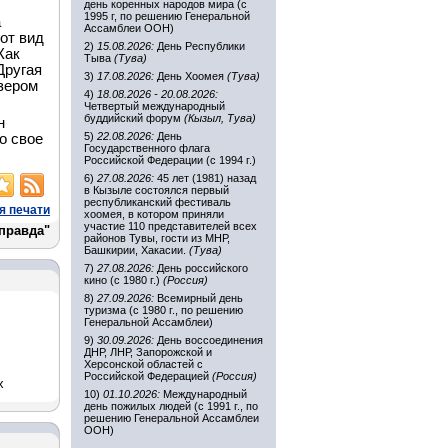
день коренных народов мира (с
1995 г, по решению Генеральной
а
Ассамблеи ООН)
от вид
2)
15.08.2026:
День Республики
Как
Тыва
(Тува)
Другая
3)
17.08.2026:
День Хоомея
(Тува)
изером
4)
18.08.2026 - 20.08.2026:
Четвертый международный
буддийский форум
(Кызыл, Тува)
н
5)
22.08.2026:
День
о свое
Государственного флага
Российской Федерации (с 1994 г.)
6)
27.08.2026:
45 лет (1981) назад
в Кызыле состоялся первый
республиканский фестиваль
я печати
хоомея, в котором приняли
участие 110 представителей всех
 правда"
районов Тувы, гости из МНР,
Башкирии, Хакасии.
(Тува)
7)
27.08.2026:
День российского
кино (с 1980 г.)
(Россия)
8)
27.09.2026:
Всемирный день
туризма (с 1980 г., по решению
Генеральной Ассамблеи)
9)
30.09.2026:
День воссоединения
ДНР, ЛНР, Запорожской и
Херсонской областей с
Российской Федерацией
(Россия)
х
10)
01.10.2026:
Международный
день пожилых людей (с 1991 г., по
решению Генеральной Ассамблеи
ООН)