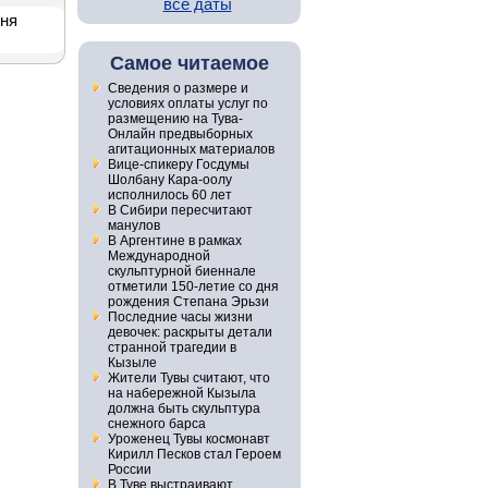
все даты
дня
Самое читаемое
Сведения о размере и
условиях оплаты услуг по
размещению на Тува-
Онлайн предвыборных
агитационных материалов
Вице-спикеру Госдумы
Шолбану Кара-оолу
исполнилось 60 лет
В Сибири пересчитают
манулов
В Аргентине в рамках
Международной
скульптурной биеннале
отметили 150-летие со дня
рождения Степана Эрьзи
Последние часы жизни
девочек: раскрыты детали
странной трагедии в
Кызыле
Жители Тувы считают, что
на набережной Кызыла
должна быть скульптура
снежного барса
Уроженец Тувы космонавт
Кирилл Песков стал Героем
России
В Туве выстраивают