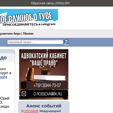
Обратная связь
|
ENGLISH
равочное бюро
|
Мнение
юдо
ого
одит в
дей»
 Юрий
О,
Анонс событий
дзюдо.
1)
СЕГОДНЯ
:
Международный