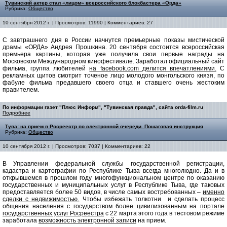
Тувинский актер стал «лицом» всероссийского блокбастера «Орда»
Рубрика:
Общество
10 сентября 2012 г. | Просмотров: 11990 | Комментариев: 27
С завтрашнего дня в России начнутся премьерные показы мистической
драмы «ОРДА» Андрея Прошкина. 20 сентября состоится всероссийская
премьера картины, которая уже получила свои первые награды на
Московском Международном кинофестивале.
Заработал официальный сайт
фильма, группа любителей
на facebook.com делится впечатлениями.
С
рекламных щитов смотрит точеное лицо молодого монгольского князя, по
фабуле фильма предавшего своего отца и ставшего очень жестоким
правителем.
По информации газет "Плюс Информ", "Тувинская правда", сайта orda-film.ru
Подробнее
Тува: на прием в Росреестр по электронной очереди. Пошаговая инструкция
Рубрика:
Общество
10 сентября 2012 г. | Просмотров: 7037 | Комментариев: 22
В Управлении федеральной службы государственной регистрации,
кадастра и картографии по Республике Тыва всегда многолюдно. Да и в
открывшемся в прошлом году многофункциональном центре по оказанию
государственных и муниципальных услуг в Республике Тыва, где таковых
предоставляется более 50 видов, в числе самых востребованных –
именно
сделки с недвижимостью.
Чтобы избежать толкотни и сделать процесс
общения населения с государством более цивилизованным на
портале
государственных услуг Росреестра
с 22 марта этого года в тестовом режиме
заработала
возможность электронной записи
на прием.