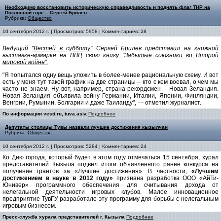
Необходимо восстановить историческую справедливость и поднять флаг ТНР на
Поклонной горе – Сергей Брилев
Рубрика:
Общество
10 сентября 2012 г. | Просмотров: 5958 | Комментариев: 28
Ведущий
"Вестей в субботу"
Сергей Брилев представил на книжной
выставке-ярмарке на ВВЦ свою
книгу "Забытые союзники во Второй
мировой войне".
"Я попытался одну вещь уложить в более-менее рациональную схему. И вот
есть у меня тут такой график на две страницы – кто с кем воевал, о чем мы
часто не знаем. Ну вот, например, страна-рекордсмен – Новая Зеландия.
Новая Зеландия объявила войну Германии, Италии, Японии, Финляндии,
Венгрии, Румынии, Болгарии и даже Таиланду", — отметил журналист.
По информации vesti.ru, tuva.asia
Подробнее
Депутаты столицы Тувы назвали лучшие достижения кызылчан
Рубрика:
Общество
10 сентября 2012 г. | Просмотров: 5284 | Комментариев: 24
Ко Дню города, который будет в этом году отмечаться 15 сентября, хурал
представителей Кызыла подвел итоги объявленного ранее конкурса на
получение грантов за «Лучшие достижения». В частности,
«Лучшим
достижением в науке в 2012 году»
признана разработка ООО «АйТи-
Юнивер» программного обеспечения для считывания дохода от
нелегальной деятельности игровых клубов. Малое инновационное
предприятие ТувГУ разработало эту программу для борьбы с нелегальным
игровым бизнесом.
Пресс-служба хурала представителей г. Кызыла
Подробнее