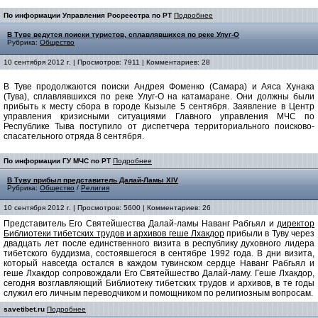
По информации Управления Росреестра по РТ
Подробнее
В Туве ведутся поиски туристов, сплавлявшихся по реке Улуг-О
Рубрика:
Общество
10 сентября 2012 г. | Просмотров: 7911 | Комментариев: 28
В Туве продолжаются поиски Андрея Фоменко (Самара) и Аяса Хунака
(Тува), сплавлявшихся по реке Улуг-О на катамаране. Они должны были
прибыть к месту сбора в городе Кызыле 5 сентября. Заявление в Центр
управления кризисными ситуациями Главного управления МЧС по
Республике Тыва поступило от диспетчера территориального поисково-
спасательного отряда 8 сентября.
По информации ГУ МЧС по РТ
Подробнее
В Туву прибыл представитель Далай-Ламы XIV
Рубрика:
Общество
/
Религия
10 сентября 2012 г. | Просмотров: 5600 | Комментариев: 26
Представитель Его Святейшества Далай-ламы Наванг Рабгьял и
директор
Библиотеки тибетских трудов и архивов геше Лхакдор
прибыли в Туву через
двадцать лет после единственного визита в республику духовного лидера
тибетского буддизма, состоявшегося в сентябре 1992 года. В дни визита,
который навсегда остался в каждом тувинском сердце Наванг Рабгьял и
геше Лхакдор сопровождали Его Святейшество Далай-ламу. Геше Лхакдор,
сегодня возглавляющий Библиотеку тибетских трудов и архивов, в те годы
служил его личным переводчиком и помощником по религиозным вопросам.
savetibet.ru
Подробнее