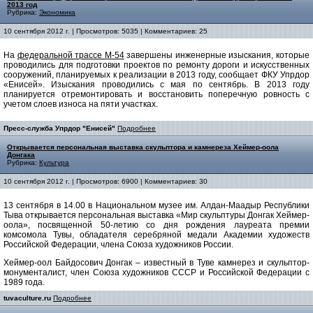
2013 год
Рубрика:
Экономика
10 сентября 2012 г. | Просмотров: 5035 | Комментариев: 25
На
федеральной трассе М-54
завершены инженерные изыскания, которые
проводились для подготовки проектов по ремонту дороги и искусственных
сооружений, планируемых к реализации в 2013 году, сообщает ФКУ Упрдор
«Енисей». Изыскания проводились с мая по сентябрь. В 2013 году
планируется отремонтировать и восстановить поперечную ровность с
учетом слоев износа на пяти участках.
Пресс-служба Упрдор "Енисей"
Подробнее
Открывается персональная выставка скульптора и камнереза Хеймер-оола
Донгака
Рубрика:
Культура
10 сентября 2012 г. | Просмотров: 6900 | Комментариев: 30
13 сентября в 14.00 в Национальном музее им. Алдан-Маадыр Республики
Тыва открывается персональная выставка «Мир скульптуры Донгак Хеймер-
оола», посвященной 50-летию со дня рождения лауреата премии
комсомола Тувы, обладателя серебряной медали Академии художеств
Российской Федерации, члена Союза художников России.
Хеймер-оол Байдосович Донгак – известный в Туве камнерез и скульптор-
монументалист, член Союза художников СССР и Российской Федерации с
1989 года.
tuvaculture.ru
Подробнее