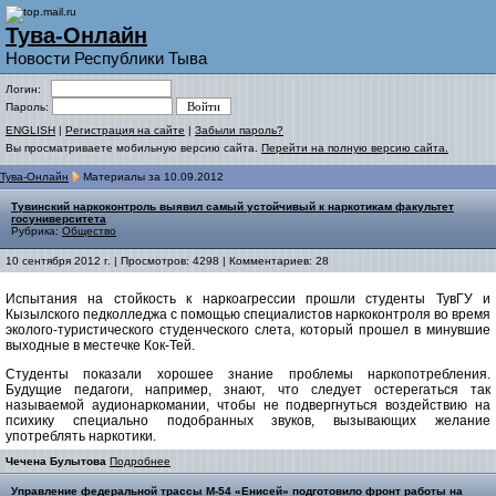
Тува-Онлайн
Новости Республики Тыва
Логин:
Пароль:
ENGLISH
|
Регистрация на сайте
|
Забыли пароль?
Вы просматриваете мобильную версию сайта.
Перейти на полную версию сайта.
Тува-Онлайн
Материалы за 10.09.2012
Тувинский наркоконтроль выявил самый устойчивый к наркотикам факультет
госуниверситета
Рубрика:
Общество
10 сентября 2012 г. | Просмотров: 4298 | Комментариев: 28
Испытания на стойкость к наркоагрессии прошли студенты ТувГУ и
Кызылского педколледжа с помощью специалистов наркоконтроля во время
эколого-туристического студенческого слета, который прошел в минувшие
выходные в местечке Кок-Тей.
Студенты показали хорошее знание проблемы наркопотребления.
Будущие педагоги, например, знают, что следует остерегаться так
называемой аудионаркомании, чтобы не подвергнуться воздействию на
психику специально подобранных звуков, вызывающих желание
употреблять наркотики.
Чечена Булытова
Подробнее
Управление федеральной трассы М-54 «Енисей» подготовило фронт работы на