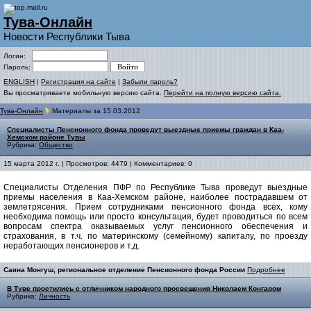
Тува-Онлайн
Новости Республики Тыва
Логин:
Пароль:
ENGLISH
|
Регистрация на сайте
|
Забыли пароль?
Вы просматриваете мобильную версию сайта.
Перейти на полную версию сайта.
Тува-Онлайн
Материалы за 15.03.2012
Специалисты Пенсионного фонда проведут выездные приемы граждан в Каа-
Хемском районе Тувы
Рубрика:
Общество
15 марта 2012 г. | Просмотров: 4479 | Комментариев: 0
Специалисты Отделения ПФР по Республике Тыва проведут выездные
приемы населения в Каа-Хемском районе, наиболее пострадавшем от
землетрясения. Прием сотрудниками пенсионного фонда всех, кому
необходима помощь или просто консультация, будет проводиться по всем
вопросам спектра оказываемых услуг пенсионного обеспечения и
страхования, в т.ч. по материнскому (семейному) капиталу, по проезду
неработающих пенсионеров и т.д.
Саяна Монгуш, региональное отделение Пенсионного фонда России
Подробнее
В Туве простились с отличником народного просвещения Николаем Конгаром
Рубрика:
Личность