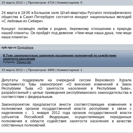
15 марта 2012 г. | Просмотров: 4724 | Комментариев: 0
24 марта в 18:00 в Большом зале Штаб-квартиры Русского географического
общества в Санкт-Петербурге состоится концерт национальных мелодий
«С любовью из Сибири».
Концерт посвящён любви к родине, бережному отношению к природе
нашей планеты. Он пройдёт под девизом: «Чем чище наша душа, тем чище
наша планета».
spb.rgo.ru
Подробнее
В Туве законодательно закрепили расширение полномочий по содействию
занятости населения
Рубрика:
Общество
15 марта 2012 г. | Просмотров: 4866 | Комментариев: 1
Депутаты поддержали на очередной сессии Верховного Хурала
(парламента) Тувы законопроект «О внесении изменений в Закон
Республики Тыва «О занятости населения в Республике Тыва»,
разработанный с целью приведения республиканского законодательства в
соответствие с федеральным.
Законопроектом предлагается внести соответствующие изменения в
полномочия органов государственной власти республики в связи с
наделением с 1 января 2012 года органов государственной власти
субъектов Российской Федерации, осуществляющих переданные
полномочия в области содействия занятости населения в качестве
собственных полномочий.