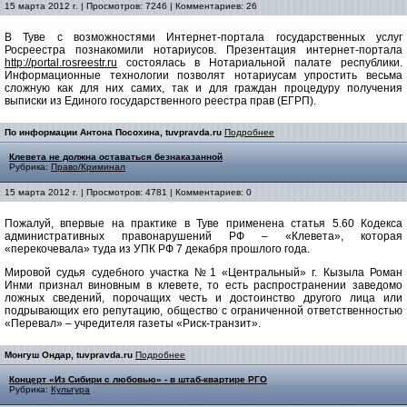
15 марта 2012 г. | Просмотров: 7246 | Комментариев: 26
В Туве с возможностями Интернет-портала государственных услуг
Росреестра познакомили нотариусов. Презентация интернет-портала
http://portal.rosreestr.ru
состоялась в Нотариальной палате республики.
Информационные технологии позволят нотариусам упростить весьма
сложную как для них самих, так и для граждан процедуру получения
выписки из Единого государственного реестра прав (ЕГРП).
По информации Антона Посохина, tuvpravda.ru
Подробнее
Клевета не должна оставаться безнаказанной
Рубрика:
Право/Криминал
15 марта 2012 г. | Просмотров: 4781 | Комментариев: 0
Пожалуй, впервые на практике в Туве применена статья 5.60 Кодекса
административных правонарушений РФ – «Клевета», которая
«перекочевала» туда из УПК РФ 7 декабря прошлого года.
Мировой судья судебного участка №1 «Центральный» г. Кызыла Роман
Инми признал виновным в клевете, то есть распространении заведомо
ложных сведений, порочащих честь и достоинство другого лица или
подрывающих его репутацию, общество с ограниченной ответственностью
«Перевал» – учредителя газеты «Риск-транзит».
Монгуш Ондар, tuvpravda.ru
Подробнее
Концерт «Из Сибири с любовью» - в штаб-квартире РГО
Рубрика:
Культура