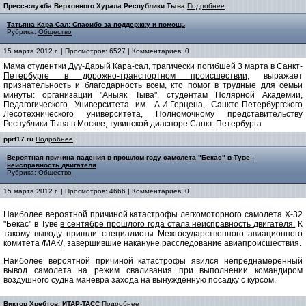
Пресс-служба Верховного Хурала Республики Тыва
Подробнее
Татьяна Кара-Сал: Спасибо за поддержку и помощь
Рубрика:
Общество
15 марта 2012 г. | Просмотров: 6527 | Комментариев: 0
Мама студентки
Дуу-Дарый Кара-сал, трагически погибшей 3 марта в Санкт-
Петербурге в дорожно-транспортном происшествии
, выражает
признательность и благодарность всем, кто помог в трудные для семьи
минуты: организации "Аныяк Тыва", студентам Полярной Академии,
Педагогического Университета им. А.И.Герцена, Санкте-Петербургского
Лесотехнического университета, Полномочному представительству
Республики Тыва в Москве, тувинской диаспоре Санкт-Петербурга
pprt17.ru
Подробнее
Вероятная причина падения в прошлом году самолета "Бекас" в Туве -
неисправность двигателя
Рубрика:
Общество
15 марта 2012 г. | Просмотров: 4666 | Комментариев: 0
Наиболее вероятной причиной катастрофы легкомоторного самолета Х-32
"Бекас" в Туве
в сентябре прошлого года стала неисправность двигателя.
К
такому выводу пришли специалисты Межгосударственного авиационного
комитета /МАК/, завершившие накануне расследование авиапроисшествия.
Наиболее вероятной причиной катастрофы явился непреднамеренный
вывод самолета на режим сваливания при выполнении командиром
воздушного судна маневра захода на вынужденную посадку с курсом.
Виктор Хребтов, ИТАР-ТАСС
Подробнее