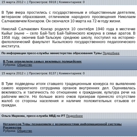
15 марта 2012 г. | Просмотров: 6918 | Комментариев: 0
В Туве вчера простились с государственным и общественным деятелем,
ветераном образования, отличником народного просвещения Николаем
Салчаковичем Конгаром. Он скончался 10 марта на 72-м году жизни.
Николай Салчакович Конгар родился 10 сентября 1940 года в местечке
Кыйыг (ныне – село Бай-Тал) Бай-Тайгинского кожууна в семье аратов. В
1958 году, окончив Бай-Тальскую среднюю школу, поступил на историко-
филологический факультет Кызылского государственного педагогического
института.
По информации пресс-службы министерства образования Тувы
Подробнее
В Туве определили самых вежливых полицейских
Рубрика:
Общество
15 марта 2012 г. | Просмотров: 8137 | Комментариев: 0
В Туве подведены итоги ставшего традиционным конкурса по выявлению
самого корректного сотрудника органов внутренних дел. Оценивалась
вежливость и тактичность по отношению к гражданам, культура речи на
рабочем месте. Но больше всего очков призерам принесло отсутствие
жалоб со стороны населения и наличие положительных отзывов от
граждан.
Ольга Маркова, пресс-служба МВД по РТ
Подробнее
Нотариусов Тувы познакомили с возможностями информационной системы
Росреестра
Рубрика:
Общество