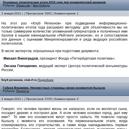
Основные политические итоги 2010 года для руководителей регионов
Рубрика:
Общество
/
Моя Победа
2 января 2011 г. | Просмотров: 5001 | Комментариев: 1
На этот раз «Клуб Регионов» при подведении информационно-
политических итогов года расширил методику: для объективности мы не
только суммируем количество упоминаний губернаторов и полученных ими
баллов в нашем еженедельном «Рейтинге регионов», но и сопоставляем
эти данные с оценками Минрегионразвития и ряда ведущих российских
политологов.
В числе экспертов, опрошенных при подготовке документа:
·
Михаил Виноградов
, президент Фонда «Петербургская политика»;
·
Оксана Гончаренко
, ведущий эксперт Центра политической конъюнктуры
России;
Клуб регионов, club-rf.ru
Подробнее
Габаев Владимир. Неизвестные страницы жизни основателя Кызыла
Рубрика:
Личность
2 января 2011 г. | Просмотров: 5705 | Комментариев: 0
Говорят, что человек прожил жизнь не напрасно, если он воспитал сына,
посадил дерево и построил дом. А если человек основал город, дал ему
имя? То имя его основателя могут просто забыть. Не повезло городу
Кызылу с момента его основания. На первоначальном этапе, когда
планировалось его строительство, а также когда закладывались первые