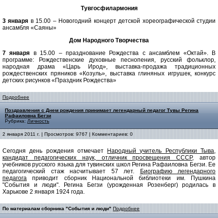
Тувгосфилармония
3 января
в 15.00 – Новогодний концерт детской хореографической студии
ансамбля «Саяны»
Дом Народного Творчества
7 января
в 15.00 – празднование Рождества с ансамблем «Октай». В
программе: Рождественские духовные песнопения, русский фольклор,
народная драма «Царь Ирод», выставка-продажа традиционных
рождественских пряников «Козуль», выставка глиняных игрушек, конкурс
детских рисунков «Праздник Рождества»
Подробнее
Поздравления с Днем рождения принимает легендарный педагог Тувы Регина
Рафаиловна Бегзи
Рубрика:
Личность
2 января 2011 г. | Просмотров: 9767 | Комментариев: 0
Сегодня день рождения отмечает
Народный учитель Республики Тыва,
кандидат педагогических наук, отличник просвещения СССР
, автор
учебников русского языка для тувинских школ Регина Рафаиловна Бегзи. Ее
педагогический стаж насчитывает 57 лет.
Биографию легендарного
педагога
приводит сборник Национальной библиотеки им. Пушкина
"События и люди". Регина Бегзи (урожденная Розенберг) родилась в
Харькове 2 января 1924 года.
По материалам сборника "События и люди"
Подробнее